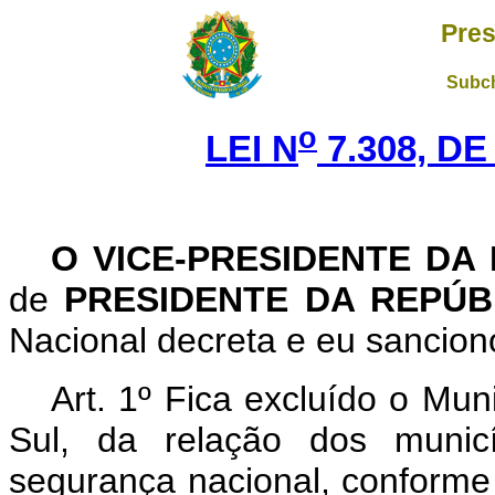
Pres
Subch
o
LEI N
7.308, DE
O VICE-PRESIDENTE DA
de
PRESIDENTE DA REPÚ
Nacional decreta e eu sanciono
Art
. 1º Fica excluído o Mu
Sul, da relação dos municí
segurança nacional, conforme