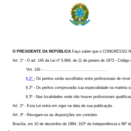
O PRESIDENTE DA REPÚBLICA
Faço saber que o CONGRESSO NAC
Art. 1º - O art. 145 da Lei nº 5.869, de 11 de janeiro de 1973 - Códig
“Art. 145 -.......................................................
§ 1º -
Os peritos serão escolhidos entre profissionais de nível
§ 2º - Os peritos comprovarão sua especialidade na matéria so
§ 3º - Nas localidades onde não houver profissionais qualifica
Art. 2º - Esta Lei entra em vigor na data de sua publicação.
Art. 3º - Revogam-se as disposições em contrário.
Brasília, em 10 de dezembro de 1984; 163º da Independência e 96º d