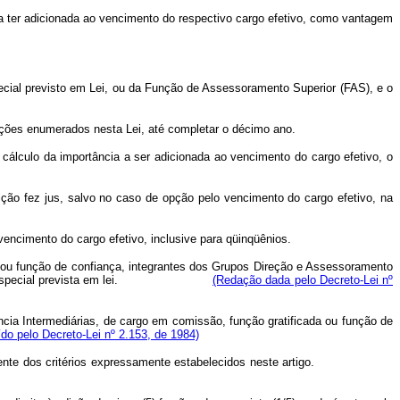
 a ter adicionada ao vencimento do respectivo cargo efetivo, como vantagem
ecial previsto em Lei, ou da Função de Assessoramento Superior (FAS), e o
funções enumerados nesta Lei, até completar o décimo ano.
cálculo da importância a ser adicionada ao vencimento do cargo efetivo, o
ição fez jus, salvo no caso de opção pelo vencimento do cargo efetivo, na
 vencimento do cargo efetivo, inclusive para qüinqüênios.
são ou função de confiança, integrantes dos Grupos Direção e Assessoramento
reza especial prevista em lei.
(Redação dada pelo Decreto-Lei nº
ncia Intermediárias, de cargo em comissão, função gratificada ou função de
ído pelo Decreto-Lei nº 2.153, de 1984)
odo diferente dos critérios expressamente estabelecidos neste artigo.