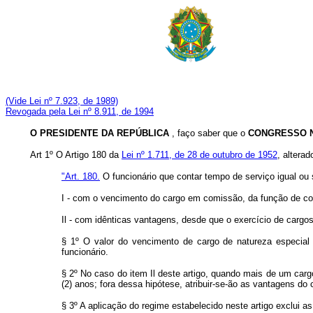
(Vide Lei nº 7.923, de 1989)
Revogada pela Lei nº 8.911, de 1994
O PRESIDENTE DA REPÚBLICA
, faço saber que o
CONGRESSO 
Art 1º O Artigo 180 da
Lei nº 1.711, de 28 de outubro de 1952
, altera
"Art. 180.
O funcionário que contar tempo de serviço igual ou s
I - com o vencimento do cargo em comissão, da função de conf
Il - com idênticas vantagens, desde que o exercício de carg
§ 1º O valor do vencimento de cargo de natureza especial 
funcionário.
§ 2º No caso do item Il deste artigo, quando mais de um carg
(2) anos; fora dessa hipótese, atribuir-se-ão as vantagens do 
§ 3º A aplicação do regime estabelecido neste artigo exclui as 