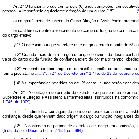
Art 2º O funcionário que contar seis (6) anos completos, consecutiv
pessoal, a importância equivalente a fração de um quinto (1/5):
(
a) da gratificação de função do Grupo Direção e Assistência Intermedi
b) da diferença entre o vencimento do cargo ou função de confiança
do cargo efetivo.
§ 1º O acréscimo a que se refere este artigo ocorrerá a partir do 6º
§ 2º Quando mais de um cargo ou função houver sido desempenhado, n
valor do cargo ou da função de confiança exercido por maior tempo, obedeci
§ 3º Enquanto exercer cargo em comissão, função de confiança ou ca
forma prevista no
art. 3º, § 2º, do Decreto-lei nº 1.445, de 13 de fevereiro d
§ 4º As importâncias referidas no art. 2º desta Lei não serão conside
Art. 3º - A contagem do período de exercício a que se refere o artig
Superiores e Direção e Assistência Intermediárias, instituídos na conformi
1.746, de 1979)
§ 1º - É admitida a contagem do período do exercício anterior à ins
confiança, desde que tenham dado origem a cargo ou função integ
§ 2º - A contagem de período de exercício em cargo em comissão
(Incluído pelo Decreto-Lei nº 2.153, de 1984)