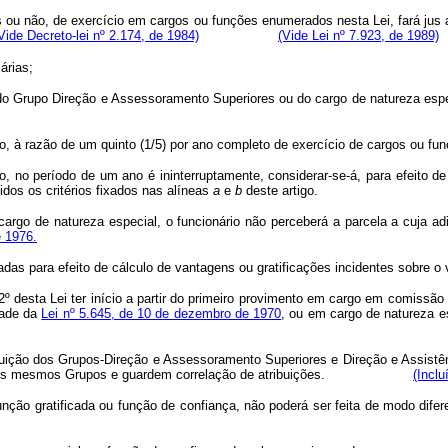
os ou não, de exercício em cargos ou funções enumerados nesta Lei, fará jus
Vide Decreto-lei nº 2.174, de 1984)
(Vide Lei nº 7.923, de 1989)
árias;
 do Grupo Direção e Assessoramento Superiores ou do cargo de natureza esp
 ano, à razão de um quinto (1/5) por ano completo de exercício de cargos ou 
o período de um ano é ininterruptamente, considerar-se-á, para efeito de 
dos os critérios fixados nas alíneas
a
e
b
deste artigo.
rgo de natureza especial, o funcionário não perceberá a parcela a cuja ad
e 1976.
radas para efeito de cálculo de vantagens ou gratificações incidentes sobre o
o 2º desta Lei ter início a partir do primeiro provimento em cargo em comis
dade da
Lei nº 5.645, de 10 de dezembro de 1970
, ou em cargo de natu
tituição dos Grupos-Direção e Assessoramento Superiores e Direção e Assistê
rantes dos mesmos Grupos e guardem correlação de atribuições.
(Inclu
, função gratificada ou função de confiança, não poderá ser feita de m