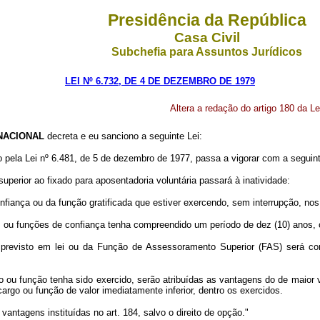
Presidência da República
Casa Civil
Subchefia para Assuntos Jurídicos
LEI Nº 6.732, DE 4 DE DEZEMBRO DE 1979
Altera a redação do artigo 180 da Le
NACIONAL
decreta e eu sanciono a seguinte Lei:
do pela Lei nº 6.481, de 5 de dezembro de 1977, passa a vigorar com a seguin
uperior ao fixado para aposentadoria voluntária passará à inatividade:
iança ou da função gratificada que estiver exercendo, sem interrupção, nos 
os ou funções de confiança tenha compreendido um período de dez (10) anos,
previsto em lei ou da Função de Assessoramento Superior (FAS) será cons
o ou função tenha sido exercido, serão atribuídas as vantagens do de maior
cargo ou função de valor imediatamente inferior, dentro os exercidos.
vantagens instituídas no art. 184, salvo o direito de opção."