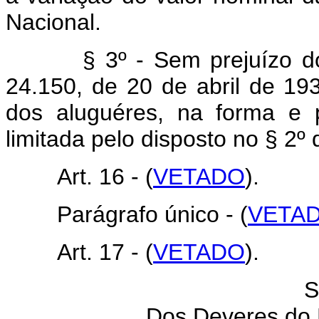
Nacional.
§ 3º - Sem prejuízo do di
24.150, de 20 de abril de 19
dos aluguéres, na forma e p
limitada pelo disposto no § 2º 
Art. 16 - (
VETADO
).
Parágrafo único - (
VETA
Art. 17 - (
VETADO
).
S
Dos Deveres do 