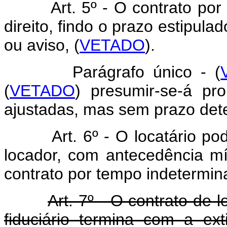
Art. 5º - O contrato por t
direito, findo o prazo estipul
ou aviso, (
VETADO
).
Parágrafo único - (
(
VETADO
) presumir-se-á pr
ajustadas, mas sem prazo det
Art. 6º - O locatário pode,
locador, com antecedência mín
contrato por tempo indetermin
Art. 7º - O contrato de 
fiduciário termina com a ext