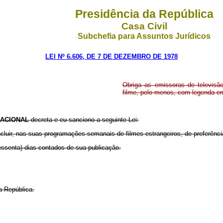
Presidência da República
Casa Civil
Subchefia para Assuntos Jurídicos
LEI Nº 6.606, DE 7 DE DEZEMBRO DE 1978
Obriga as emissoras de televisã
filme, pelo menos, com legenda e
ACIONAL
decreta e eu sanciono a seguinte Lei:
incluir, nas suas programações semanais de filmes estrangeiros, de preferê
essenta) dias contados de sua publicação.
a República.