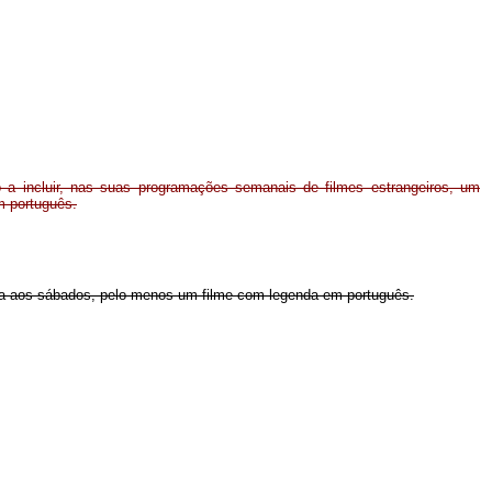
o a incluir, nas suas programações semanais de filmes estrangeiros, um
m português.
ncia aos sábados, pelo menos um filme com legenda em português.