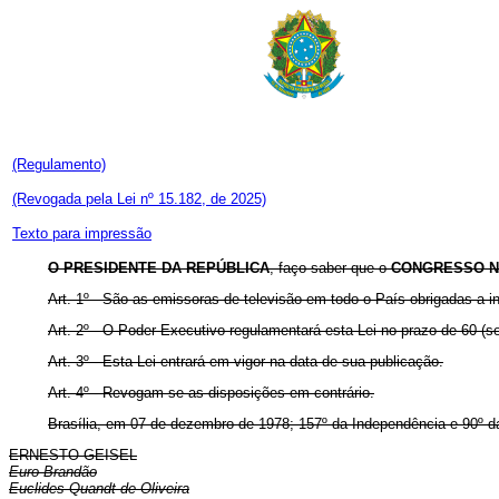
(Regulamento)
(Revogada pela Lei nº 15.182, de 2025)
Texto para impressão
O PRESIDENTE DA REPÚBLICA
, faço saber que o
CONGRESSO N
Art. 1º - São as emissoras de televisão em todo o País obrigadas a 
Art. 2º - O Poder Executivo regulamentará esta Lei no prazo de 60 (s
Art. 3º - Esta Lei entrará em vigor na data de sua publicação.
Art. 4º - Revogam-se as disposições em contrário.
Brasília, em 07 de dezembro de 1978; 157º da Independência e 90º d
ERNESTO GEISEL
Euro Brandão
Euclides Quandt de Oliveira