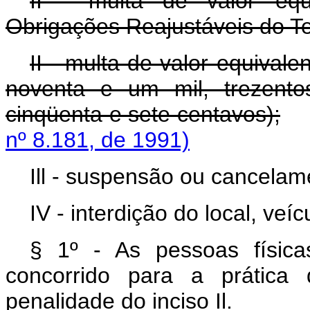
II - multa de valor equ
Obrigações Reajustáveis do T
II - multa de valor equival
noventa e um mil, trezento
cinqüenta e sete centavos);
nº 8.181, de 1991)
Ill - suspensão ou cancelame
IV - interdição do local, veí
§ 1º - As pessoas físic
concorrido para a prática 
penalidade do inciso Il.