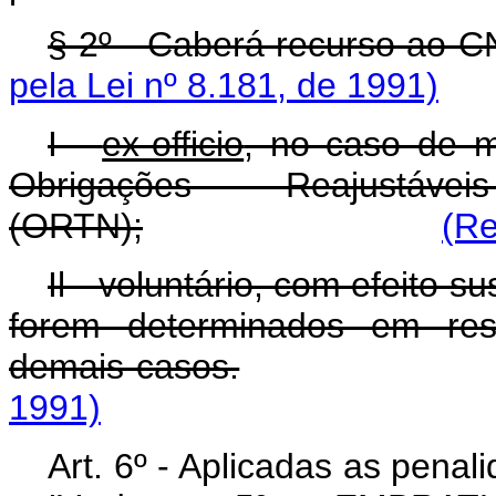
§ 2º - Caberá recurso ao C
pela Lei nº 8.181, de 1991)
I -
ex-officio
, no caso de m
Obrigações Reajustá
(ORTN);
(Re
Il - voluntário, com efeito 
forem determinados em res
demais casos.
1991)
Art. 6º - Aplicadas as penal