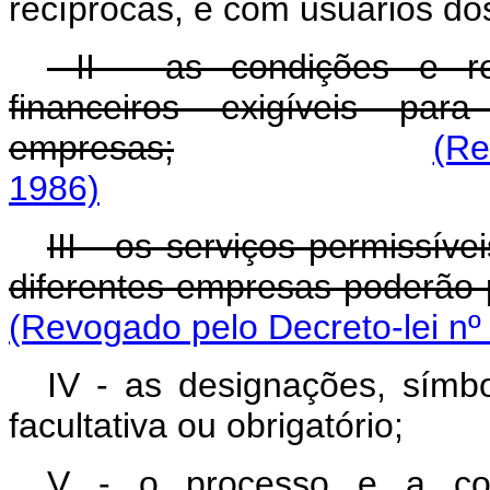
recíprocas, e com usuários dos
II - as condições e req
financeiros exigíveis par
empresas;
(Re
1986)
III - os serviços permissíve
diferentes empresas poderão 
(Revogado pelo Decreto-lei nº
IV - as designações, símbo
facultativa ou obrigatório;
V - o processo e a com