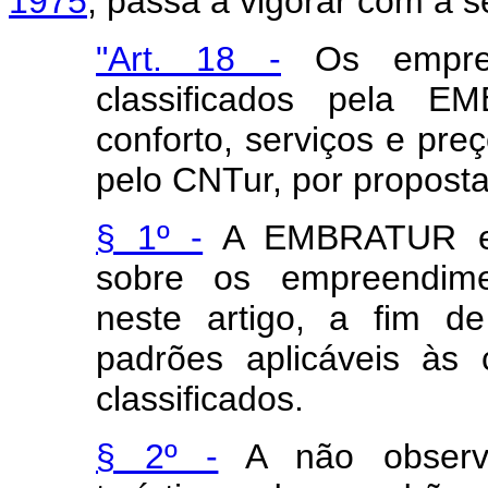
1975
, passa a vigorar com a s
"Art. 18 -
Os empreen
classificados pela 
conforto, serviços e pre
pelo CNTur, por propos
§ 1º -
A EMBRATUR exe
sobre os empreendimen
neste artigo, a fim de
padrões aplicáveis às
classificados.
§ 2º -
A não observâ