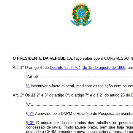
O
PRESIDENTE DA REPÚBLICA,
faço saber que o CONGRESSO NAC
Art
. 1º O artigo 4º do
Decreto-lei nº 764, de 15 de agosto de 1969
, pa
“Art. 4º................................................................................
V-
incentivar a lavra mineral, mediante associação com os ces
Art
. 2º Os §§ 2º e 3º do artigo 6º, o artigo 7º e o § 2º do artigo 25 do
D
“6º......................................................................................
§ 2º.
Aprovado pelo DNPM o Relatório de Pesquisa apresentado
§ 3º.
O adquirente dos resultados dos trabalhos de pesquisa 
concessão de lavra. Findo aquele prazo, sem que haja reque
devendo a CPRM proceder a nova negociação na forma do pará