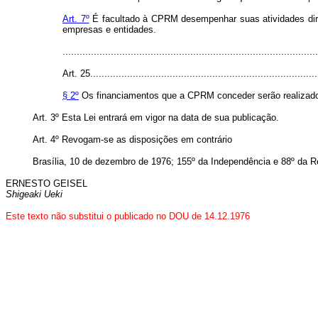
Art. 7º
É facultado à CPRM desempenhar suas atividades dire
empresas e entidades.
..........................................................................................
Art. 25.................................................................................
§ 2º
Os financiamentos que a CPRM conceder serão realizados 
Art.
3º Esta Lei entrará em vigor na data de sua publicação.
Art
. 4º Revogam-se as disposições em contrário
Brasília, 10 de dezembro de 1976; 155º da Independência e 88º da R
ERNESTO GEISEL
Shigeaki Ueki
Este texto não substitui o publicado no DOU de 14.12.1976