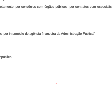
tamente, por convênios com órgãos públicos, por contratos com especiali
............................................
...........................................
por intermédio de agência financeira da Administração Pública”.
epública.
*