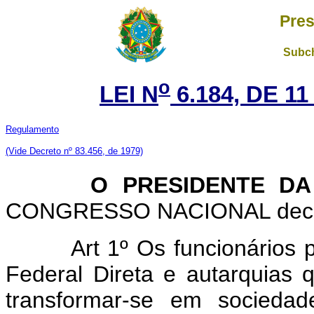
Pres
Subch
o
LEI N
6.184, DE 1
Regulamento
(V
ide Decreto nº 83.456, de 1979)
O PRESIDENTE DA 
CONGRESSO NACIONAL decreta
Art 1º Os funcionários 
Federal Direta e autarquias
transformar-se em socieda