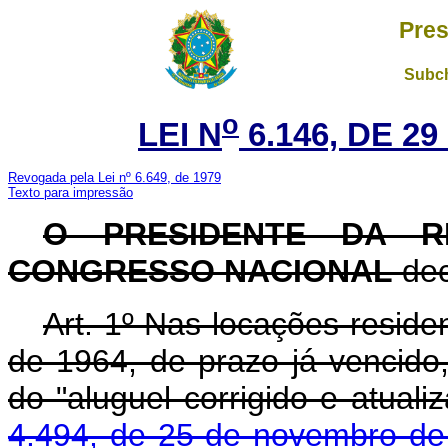
Pres
Subch
o
LEI N
6.146, DE 2
Revogada pela Lei nº 6.649, de 1979
Texto para impressão
O PRESIDENTE DA R
CONGRESSO NACIONAL
dec
Art. 1º Nas locações reside
de 1964, de prazo já vencido,
do "aluguel corrigido e atuali
4.494, de 25 de novembro de