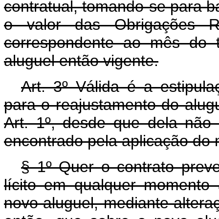
contratual, tomando-se para ba
o valor das Obrigações Re
correspondente ao mês do t
aluguel então vigente.
Art. 3º Válida é a estipula
para o reajustamento do alugu
Art. 1º, desde que dela não 
encontrado pela aplicação do 
§ 1º Quer o contrato preve
lícito em qualquer momento 
novo aluguel, mediante alteraç