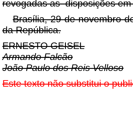
revogadas as disposições em 
Brasília, 29 de novembro d
da República.
ERNESTO GEISEL
Armando Falcão
João Paulo dos Reis Velloso
Este texto não substitui o pu