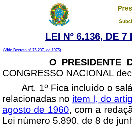
Pres
Subch
LEI Nº 6.136, DE
(Vide Decreto nº 7
5.207, de 1975)
O PRESIDENTE DA
CONGRESSO NACIONAL decreta
Art. 1º Fica incluído o sa
relacionadas no
item I, do art
agosto de 1960
, com a redaçã
Lei número 5.890, de 8 de jun