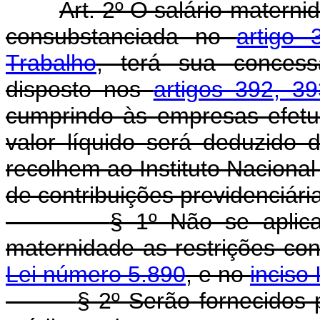
Art. 2º O salário-matern
consubstanciada no
artigo
Trabalho
, terá sua conces
disposto nos
artigos 392, 3
cumprindo às empresas efetu
valor líquido será deduzido
recolhem ao Instituto Nacional 
de contribuições previdenciári
§ 1º Não se aplica
maternidade as restrições co
Lei número 5.890
, e no
inciso 
§ 2º Serão fornecidos 