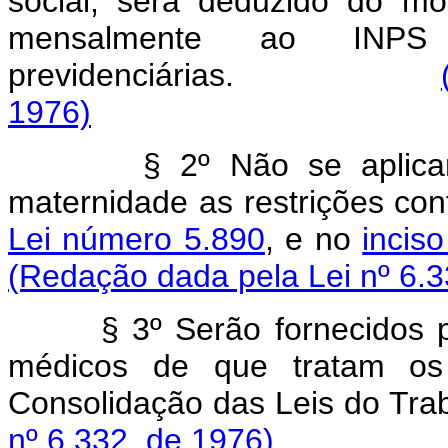
social, será deduzido do m
mensalmente ao INPS 
previdenciárias.
1976)
§ 2º Não se aplica
maternidade as restrições co
Lei número 5.890
, e no
inciso
(Redação dada pela Lei nº 6.3
§ 3º Serão fornecidos p
médicos de que tratam 
Consolidação das Lei
nº 6.332, de 1976)