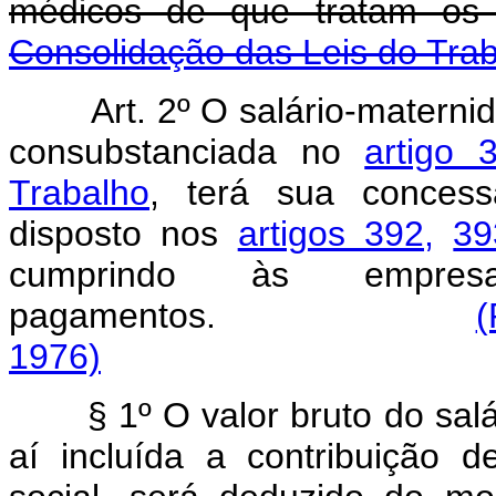
médicos de que tratam o
Consolidação das Leis do Tra
Art. 2º O salário-matern
consubstanciada no
artigo 
Trabalho
, terá sua conces
disposto nos
artigos 392,
39
cumprindo às empresa
pagamentos.
(
1976)
§ 1º O valor bruto do sa
aí incluída a contribuição 