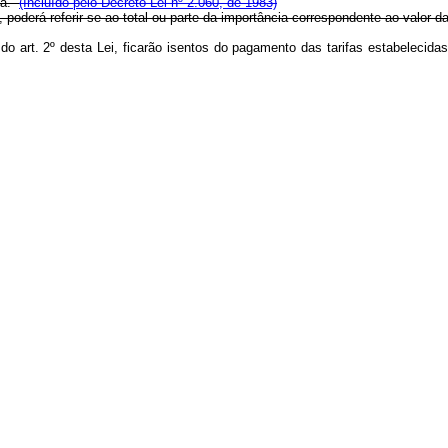
ica.
(Incluído pelo Decreto Lei nº 2.060, de 1983)
poderá referir-se ao total ou parte da importância correspondente ao valor da
co do art. 2º desta Lei, ficarão isentos do pagamento das tarifas estabeleci