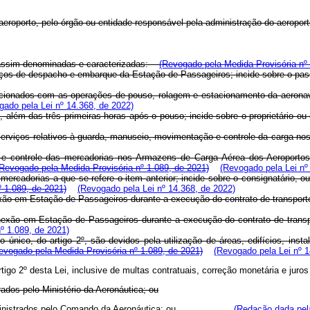
a aeroporto, pelo órgão ou entidade responsável pela administração do aerop
 são assim denominadas e caracterizadas:
(Revogado pela Medida Provisória nº 
serviços de despacho e embarque da Estação de Passageiros; incide sobre o 
relacionados com as operações de pouso, rolagem e estacionamento da aeronave
gado pela Lei nº 14.368, de 2022)
ve, além das três primeiras horas após o pouso; incide sobre o proprietári
erviços relativos à guarda,
manuseio, movimentação e controle da carga nos 
e controle das mercadorias nos Armazens de Carga Aérea dos Aeroportos;
(Revogado pela Medida Provisória nº 1.089, de 2021)
(Revogado pela Lei nº
as mercadorias a que se refere o item anterior; incide sobre o consign
 1.089, de 2021)
(Revogado pela Lei nº 14.368, de 2022)
onexão em Estação de Passageiros durante a execução do contrato de tran
exão em Estação de Passageiros durante a execução do contrato de transpor
º 1.089, de 2021)
fo único, do artigo 2º, são devidos pela utilização de áreas, edifícios, inst
evogado pela Medida Provisória nº 1.089, de 2021)
(Revogado pela Lei nº 1
go 2º desta Lei, inclusive de multas contratuais, correção monetária e juros 
rados pelo Ministério da Aeronáutica; ou
ente administrados pelo Comando da Aeronáutica; ou
(Redação dada pela