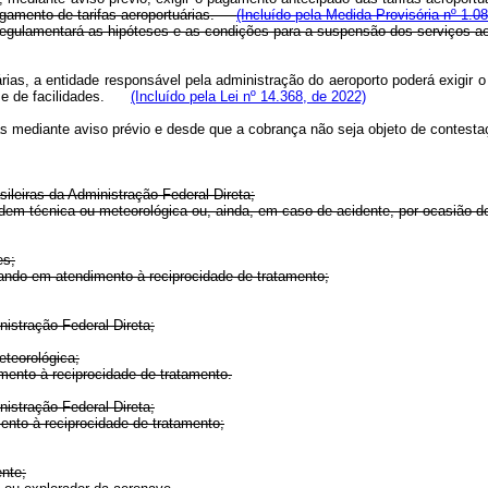
pagamento de tarifas aeroportuárias.
(Incluído pela Medida Provisória nº 1.0
l regulamentará as hipóteses e as condições para a suspensão dos serviços a
ias, a entidade responsável pela administração do aeroporto poderá exigir o
es e de facilidades.
(Incluído pela Lei nº 14.368, de 2022)
adas mediante aviso prévio e desde que a cobrança não seja objeto de cont
ileiras da Administração Federal Direta;
rdem técnica ou meteorológica ou, ainda, em caso de acidente, por ocasião 
es;
uando em atendimento à reciprocidade de tratamento;
nistração Federal Direta;
eteorológica;
mento à reciprocidade de tratamento.
nistração Federal Direta;
ento à reciprocidade de tratamento;
ente;