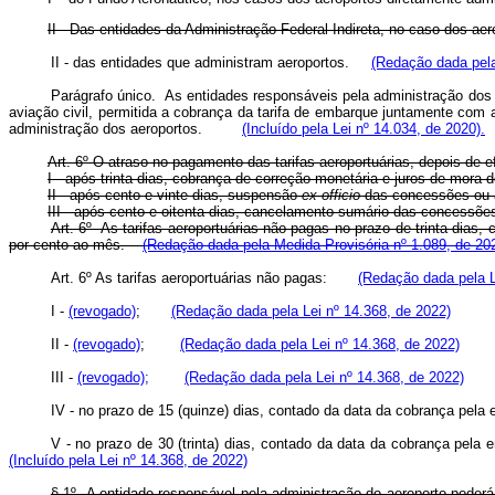
II - Das entidades da Administração Federal Indireta, no caso dos aer
II - das entidades que administram aeroportos.
(Redação dada pela
Parágrafo único. As entidades responsáveis pela administração dos 
aviação civil, permitida a cobrança da tarifa de embarque juntamente com 
administração dos aeroportos.
(Incluído pela Lei nº 14.034, de 2020).
Art. 6º O atraso no pagamento das tarifas aeroportuárias, depois de 
I - após trinta dias, cobrança de correção monetária e juros de mo
II - após cento e vinte dias, suspensão
ex
officio
das concessões ou
III - após cento e oitenta dias, cancelamento sumário das concess
Art. 6º As tarifas aeroportuárias não pagas no prazo de trinta dias
por cento ao mês.
(Redação dada pela Medida Provisória nº 1.089, de 20
Art. 6º As tarifas aeroportuárias não pagas:
(Redação dada pela L
I -
(revogado)
;
(Redação dada pela Lei nº 14.368, de 2022)
II -
(revogado)
;
(Redação dada pela Lei nº 14.368, de 2022)
III -
(revogado);
(Redação dada pela Lei nº 14.368, de 2022)
IV - no prazo de 15 (quinze) dias, contado da data da cobrança pel
V - no prazo de 30 (trinta) dias, contado da data da cobrança pela
(Incluído pela Lei nº 14.368, de 2022)
§ 1º A entidade responsável pela administração do aeroporto poderá,