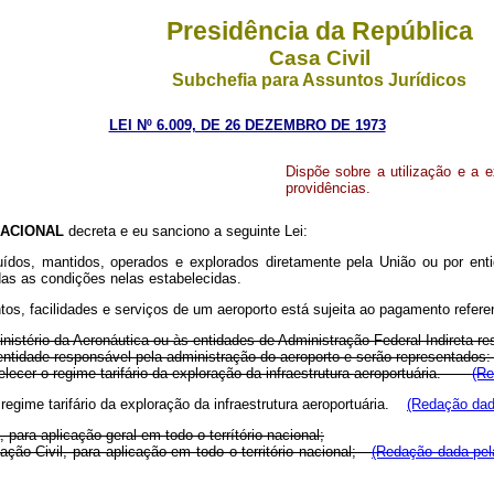
Presidência da República
Casa Civil
Subchefia para Assuntos Jurídicos
LEI Nº 6.009, DE 26 DEZEMBRO DE 1973
Dispõe sobre a utilização e a 
providências.
ACIONAL
decreta e eu sanciono a seguinte Lei:
uídos, mantidos, operados e explorados diretamente pela União ou por enti
das as condições nelas estabelecidas.
entos, facilidades e serviços de um aeroporto está sujeita ao pagamento refere
inistério da Aeronáutica ou às entidades de Administração Federal Indireta r
 à entidade responsável pela administração do aeroporto e serão represent
elecer o regime
tarifário
da
exploração da
infraestrutura
aeroportuária.
(Re
regime tarifário da exploração da infraestrutura aeroportuária.
(Redação dada
, para aplicação geral em todo o terrítório nacional;
iação Civil, para aplicação em todo o território nacional;
(Redação dada pela