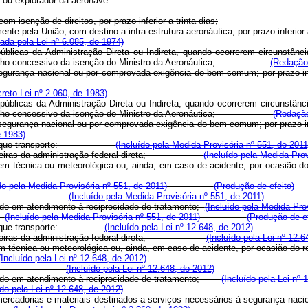
 ou explorador da aeronave.
om isenção de direitos, por prazo inferior a trinta dias;
nte pela União, com destino a infra-estrutura aeronáutica, por prazo inferior a
da pela Lei nº 6.085, de 1974)
úblicas da Administração Direta ou Indireta, quando ocorrerem circunstânc
te despacho concessivo da isenção do Ministro da Aeronáutica;
(Redação 
segurança nacional ou por comprovada exigência do bem comum; por prazo inf
eto Lei nº 2.060, de 1983)
 públicas da Administração Direta ou Indireta, quando ocorrerem circunstân
nte despacho concessivo da isenção do Ministro da Aeronáutica;
(Redação
 segurança nacional ou por comprovada exigência do bem comum; por prazo in
e 1983)
 aeronave que transporte:
(Incluído pela Medida Provisória nº 551, de 2011
 brasileiras da administração federal direta;
(Incluído pela Medida Prov
 de ordem técnica ou meteorológica ou, ainda, em caso de acidente
do pela Medida Provisória nº 551, de 2011)
(Produção de efeito)
 suas funções;
(Incluído pela Medida Provisória nº 551, de 2011)
ando em atendimento à reciprocidade de tratamento;
(Incluído pela Medida Pro
.
(Incluído pela Medida Provisória nº 551, de 2011)
(Produção de ef
aeronave que transporte:
(Incluído pela Lei nº 12.648, de 2012)
s brasileiras da administração federal direta;
(Incluído pela Lei nº 12.6
e ordem técnica ou meteorológica ou, ainda, em caso de acidente, por
(Incluído pela Lei nº 12.648, de 2012)
 suas funções;
(Incluído pela Lei nº 12.648, de 2012)
quando em atendimento à reciprocidade de tratamento;
(Incluído pela Lei nº 
ído pela Lei nº 12.648, de 2012)
ercadorias e materiais destinados a serviços necessários à segurança nacio