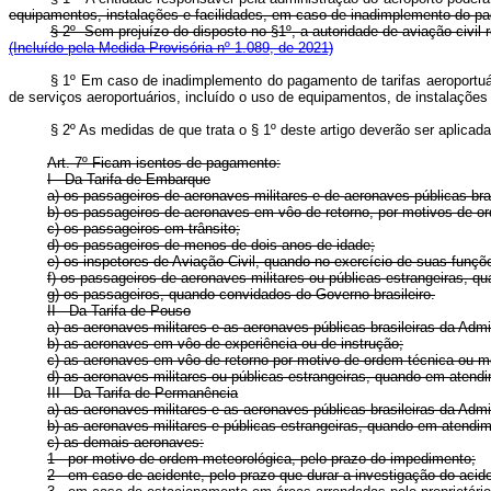
equipamentos, instalações e facilidades, em caso de inadimplemento do 
§ 2º Sem prejuízo do disposto no §1º, a autoridade de aviação civi
(Incluído pela Medida Provisória nº 1.089, de 2021)
§ 1º Em caso de inadimplemento do pagamento de tarifas aeroportuár
de serviços aeroportuários, incluído o uso de equipamentos, de instalaçõ
§ 2º As medidas de que trata o § 1º deste artigo deverão ser aplic
Art. 7º Ficam isentos de pagamento:
I - Da Tarifa de Embarque
a) os passageiros de aeronaves militares e de aeronaves públicas bras
b) os passageiros de aeronaves em vôo de retorno, por motivos de o
c) os passageiros em trânsito;
d) os passageiros de menos de dois anos de idade;
e) os inspetores de Aviação Civil, quando no exercício de suas funçõ
f) os passageiros de aeronaves militares ou públicas estrangeiras, q
g) os passageiros, quando convidados do Governo brasileiro.
II - Da Tarifa de Pouso
a) as aeronaves militares e as aeronaves públicas brasileiras da Admi
b) as aeronaves em vôo de experiência ou de instrução;
c) as aeronaves em vôo de retorno por motivo de ordem técnica ou m
d) as aeronaves militares ou públicas estrangeiras, quando em atendi
III - Da
Tarifa de Permanência
a) as aeronaves militares e as aeronaves públicas brasileiras da Admi
b) as aeronaves militares e públicas estrangeiras, quando em atendim
c) as demais aeronaves:
1 - por motivo de ordem meteorológica, pelo prazo do impedimento;
2 - em caso de acidente, pelo prazo que durar a investigação do acid