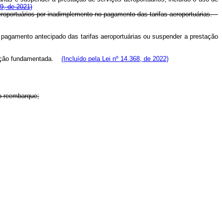
89, de 2021)
eroportuários por inadimplemento no pagamento das tarifas aeroportuárias.
 pagamento antecipado das tarifas aeroportuárias ou suspender a prestação
estação fundamentada.
(Incluído pela Lei nº 14.368, de 2022)
do reembarque;