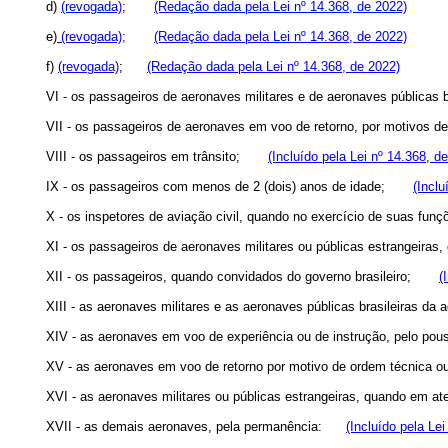
d)
(revogada)
;
(Redação dada pela Lei nº 14.368, de 2022)
e)
(revogada);
(Redação dada pela Lei nº 14.368, de 2022)
f)
(revogada)
;
(Redação dada pela Lei nº 14.368, de 2022)
VI - os passageiros de aeronaves militares e de aeronaves públicas 
VII - os passageiros de aeronaves em voo de retorno, por motivos 
VIII - os passageiros em trânsito;
(Incluído pela Lei nº 14.368, d
IX - os passageiros com menos de 2 (dois) anos de idade;
(Inclu
X - os inspetores de aviação civil, quando no exercício de suas 
XI - os passageiros de aeronaves militares ou públicas estrangeir
XII - os passageiros, quando convidados do governo brasileiro;
(
XIII - as aeronaves militares e as aeronaves públicas brasileiras d
XIV - as aeronaves em voo de experiência ou de instrução, pelo
XV - as aeronaves em voo de retorno por motivo de ordem técnic
XVI - as aeronaves militares ou públicas estrangeiras, quando em 
XVII - as demais aeronaves, pela permanência:
(Incluído pela Le