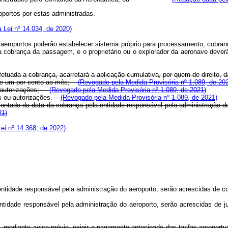
oportos por estas administradas.
 Lei nº 14.034, de 2020)
aeroportos poderão estabelecer sistema próprio para processamento, cobranç
a cobrança da passagem, e o proprietário ou o explorador da aeronave deverão
efetuada a cobrança, acarretará a aplicação cumulativa, por quem de direito, 
ra de um por cento ao mês;
(Revogado pela Medida Provisória nº 1.089, de 20
 autorizações;
(Revogado pela Medida Provisória nº 1.089, de 2021)
ões ou autorizações.
(Revogado pela Medida Provisória nº 1.089, de 2021)
, contado da data da cobrança pela entidade responsável pela administração 
21)
ei nº 14.368, de 2022)
a entidade responsável pela administração do aeroporto, serão acrescidas d
 entidade responsável pela administração do aeroporto, serão acrescidas de
 mediante aviso prévio, exigir o pagamento antecipado das tarifas aeroportu