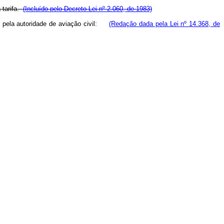
 tarifa.
(Incluído pelo Decreto Lei nº 2.060, de 1983)
das pela autoridade de aviação civil:
(Redação dada pela Lei nº 14.368, de