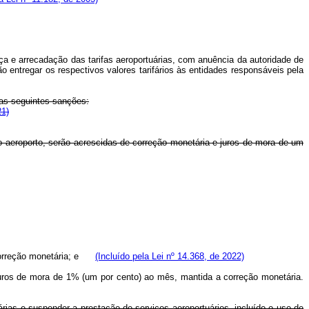
a e arrecadação das tarifas aeroportuárias, com anuência da autoridade de
 entregar os respectivos valores tarifários às entidades responsáveis pela
das seguintes sanções:
21)
do aeroporto, serão acrescidas de correção monetária e juros de mora de um
e correção monetária; e
(Incluído pela Lei nº 14.368, de 2022)
 juros de mora de 1% (um por cento) ao mês, mantida a correção monetária.
árias e suspender a prestação de serviços aeroportuários, incluído o uso de