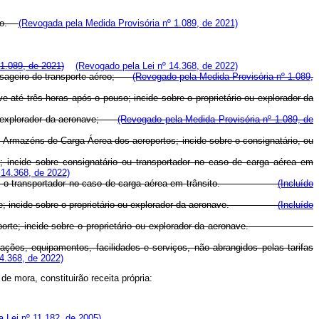
orto.
(Revogada pela Medida Provisória nº 1.089, de 2021)
1.089, de 2021)
(Revogado pela Lei nº 14.368, de 2022)
passageiro do transporte aéreo;
(Revogado pela Medida Provisória nº 1.089,
 até três horas após o pouso; incide sobre o proprietário ou explorador da
o ou explorador da aeronave;
(Revogado pela Medida Provisória nº 1.089, de
Armazéns de Carga Áerea dos aeroportos; incide sobre o consignatário, ou
 incide sobre consignatário ou transportador no caso de carga aérea em
 14.368, de 2022)
atário, ou o transportador no caso de carga aérea em trânsito.
(Incluído
sporte; incide sobre o proprietário ou explorador da aeronave.
(Incluído
te; incide sobre o proprietário ou explorador da aeronave.
alações, equipamentos, facilidades e serviços, não abrangidos pelas tarifas
4.368, de 2022)
de mora, constituirão receita própria:
 Lei nº 11.182, de 2005)