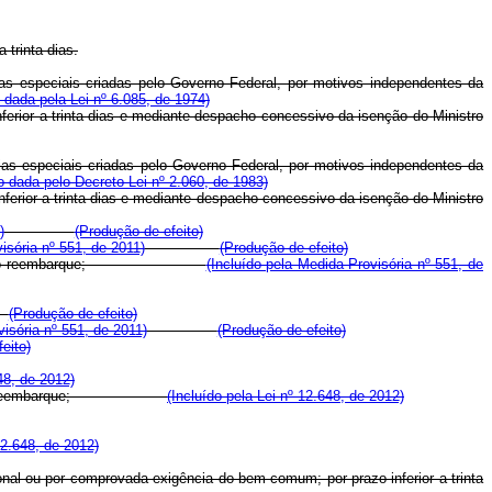
 trinta dias.
ias especiais criadas pelo Governo Federal, por motivos independentes da
dada pela Lei nº 6.085, de 1974)
erior a trinta dias e mediante despacho concessivo da isenção do Ministro
cias especiais criadas pelo Governo Federal, por motivos independentes da
 dada pelo Decreto Lei nº 2.060, de 1983)
ferior a trinta dias e mediante despacho concessivo da isenção do Ministro
)
(Produção de efeito)
isória nº 551, de 2011)
(Produção de efeito)
, por ocasião do reembarque;
(Incluído pela Medida Provisória nº 551, de
(Produção de efeito)
visória nº 551, de 2011)
(Produção de efeito)
eito)
48, de 2012)
 ocasião do reembarque;
(Incluído pela Lei nº 12.648, de 2012)
12.648, de 2012)
nal ou por comprovada exigência do bem comum; por prazo inferior a trinta