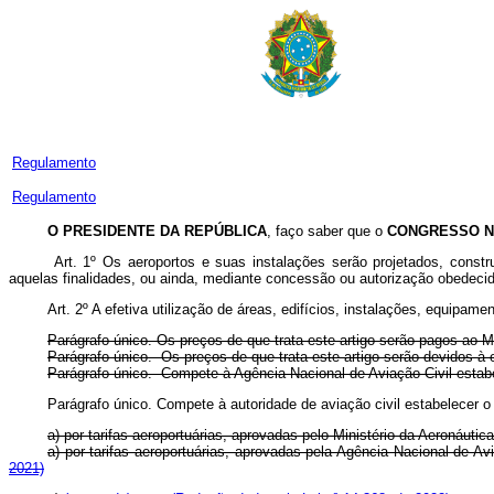
Regulamento
Regulamento
O PRESIDENTE DA REPÚBLICA
, faço saber que o
CONGRESSO N
Art. 1º Os aeroportos e suas instalações serão projetados, constr
aquelas finalidades, ou ainda, mediante concessão ou autorização obedeci
Art. 2º A efetiva utilização de áreas, edifícios, instalações, equipam
Parágrafo único. Os preços de que trata este artigo serão pagos ao M
Parágrafo único. Os preços de que trata este artigo serão devidos
Parágrafo único. Compete à Agência Nacional de Aviação Civil estab
Parágrafo único. Compete à autoridade de aviação civil estabelecer o 
a) por tarifas aeroportuárias, aprovadas pelo Ministério da Aeronáutica
a) por tarifas aeroportuárias, aprovadas pela Agência Nacional de Av
2021)