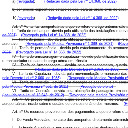
a)
(revogada)
;
(Redação dada pela Lei nº 14.368, de 2022)
b) por preços específicos estabelecidos, para as áreas civis de cad
b)
(revogada
).
(Redação dada pela Lei nº 14.368, de 2022)
Art. 3º As tarifas aeroportuárias a que se refere o artigo anterior,
I - Tarifa de embarque - devida pela utilização das instalações e 
de 2021)
(Revogado pela Lei nº 14.368, de 2022)
II - Tarifa de pouso - devida pela utilização das áreas e serviços 
aeronave;
(Revogado pela Medida Provisória nº 1.089, de 2021)
(Revo
III - Tarifa de permanência - devida pelo estacionamento da aerona
2021)
(Revogado pela Lei nº 14.368, de 2022)
IV - Tarifa de armazenagem e capatazia - devido pela utilização dos s
o transportador no caso de carga aérea em trânsito.
IV - Tarifa de Armazenagem - devida pelo armazenamento, guarda 
trânsito.
(Redação dada pelo Decreto Lei nº 2.060, de 1983)
V - Tarifa de Capatazia - devida pela movimentação e manuseio d
pelo Decreto Lei nº 2.060, de 1983)
(Revogado pela Medida Provisória nº
VI - Tarifa de conexão - devida pela alocação de passageiro em c
pela Medida Provisória nº 551, de 2011)
(Produção de efeito)
VI - Tarifa de Conexão - devida pela alocação de passageiro em con
(Incluído pela Lei nº 12.648, de 2012)
(Revogado pela Medida Provisória n
Art. 4º Os preços específicos a que se refere a letra
b
, do parágra
aeroportuárias; incide sobre o usuário ou concessionário dos mesmos.
(R
Art. 5º Os recursos provenientes dos pagamentos a que se refere o arti
I - Do Fundo Aeroviário, no caso dos aeroportos diretamente administ
I – do Fundo Aeronáutico, nos casos dos aeroportos diretam