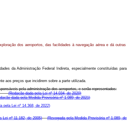
exploração dos aeroportos, das facilidades à navegação aérea e dá outras
dades da Administração Federal Indireta, especialmente constituídas para
nte aos preços que incidirem sobre a parte utilizada.
esponsáveis pela administração dos aeroportos, e serão representados:
ados:
(Redação dada pela Lei nº 14.034, de 2020)
dação dada pela Medida Provisória nº 1.089, de 2021)
 pela Lei nº 14.368, de 2022)
 Lei nº 11.182, de 2005)
(Revogada pela Medida Provisória nº 1.089, de