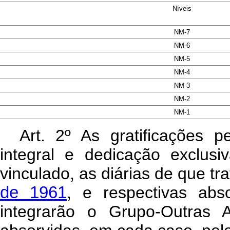
Níveis
NM-7
NM-6
NM-5
NM-4
NM-3
NM-2
NM-1
Art
. 2º As gratificações 
integral e dedicação exclusi
vinculado, as diárias de que tr
de 1961
, e respectivas abs
integrarão o Grupo-Outras A