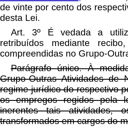
de vinte por cento dos respecti
desta Lei.
Art
. 3º É vedada a utiliz
retribuídos mediante recib
compreendidas no Grupo-Outras
Parágrafo único. À medi
Grupo-Outras Atividades de
regime jurídico do respectivo pe
os empregos regidos pela le
inerentes tais atividades, 
transformados em cargos do m