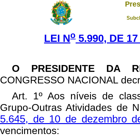
Pres
Subch
o
LEI N
5.990, DE 1
O PRESIDENTE DA R
CONGRESSO NACIONAL decreta 
Art
. 1º Aos níveis de clas
Grupo-Outras Atividades de N
5.645, de 10 de dezembro d
vencimentos: