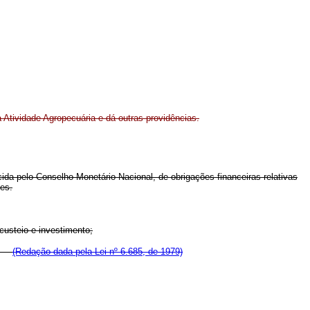
a Atividade Agropecuária e dá outras providências.
ida pelo Conselho Monetário Nacional, de obrigações financeiras relativas
ões.
custeio e investimento;
al;
(Redação dada pela Lei nº 6.685, de 1979)