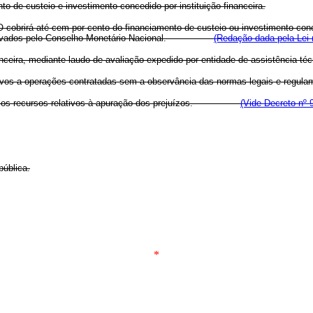
o de custeio e investimento concedido por instituição financeira.
obrirá até cem por cento do financiamento de custeio ou investimento conced
erem aprovados pelo Conselho Monetário Nacional.
(Redação dada pela Lei 
anceira, mediante laudo de avaliação expedido por entidade de assistência téc
s a operações contratadas sem a observância das normas legais e regulame
sobre os recursos relativos à apuração dos prejuízos.
(Vide Decreto nº 
ública.
*