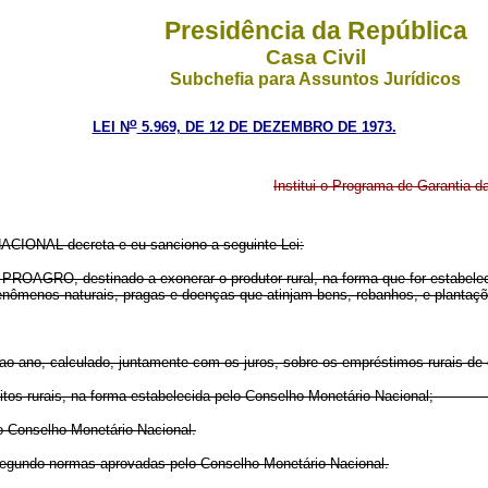
Presidência da República
Casa Civil
Subchefia para Assuntos Jurídicos
o
LEI N
5.969, DE 12 DE DEZEMBRO DE 1973.
Institui o Programa de Garantia d
CIONAL decreta e eu sanciono a seguinte Lei:
- PROAGRO, destinado a exonerar o produtor rural, na forma que for estabelec
e fenômenos naturais, pragas e doenças que atinjam bens, rebanhos, e plantaç
 ano, calculado, juntamente com os juros, sobre os empréstimos rurais de 
e créditos rurais, na forma estabelecida pelo Conselho Monetário Nacion
 Conselho Monetário Nacional.
segundo normas aprovadas pelo Conselho Monetário Nacional.