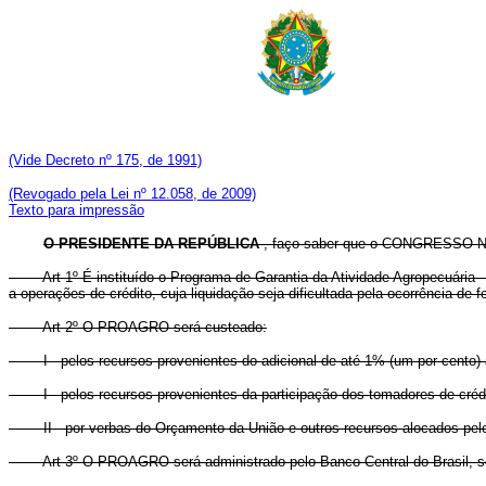
(Vide Decreto nº 175, de 1991)
(Revogado pela Lei nº 12.058, de 2009)
Texto para impressão
O PRESIDENTE DA REPÚBLICA
, faço saber que o CONGRESSO NA
Art 1º É instituído o Programa de Garantia da Atividade Agropecuária 
a operações de crédito, cuja liquidação seja dificultada pela ocorrência d
Art 2º O PROAGRO será custeado:
I - pelos recursos provenientes do adicional de até 1% (um por cento) ao
I - pelos recursos provenientes da participação dos tomadores d
II - por verbas do Orçamento da União e outros recursos alocados pelo
Art 3º O PROAGRO será administrado pelo Banco Central do Brasil, 