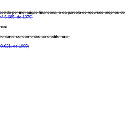
ido por instituição financeira, e da parcela de recursos próprios do
nº 6.685, de 1979)
nica.
ntares concernentes ao crédito rural.
99.621, de 1990)