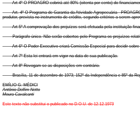
Art 4º O PROAGRO cobrirá até 80% (oitenta por cento) do financiament
Art. 4º O Programa de Garantia da Atividade Agropecuária - PROAGRO c
produtor, prevista no instrumento de crédito, segundo critérios a s
Art 5º A comprovação dos prejuízos será efetuada pela instituição fin
Parágrafo único. Não serão cobertos pelo Programa os prejuízos relativo
Art 6º O Poder Executivo criará Comissão Especial para decidir 
Art 7º Esta lei entrará em vigor na data de sua publicação.
Art 8º Revogam-se as disposições em contrário.
Brasília, 11 de dezembro de 1973; 152º da Independência e 85º da Rep
EMÍLIO G. MÉDICI
Antônio Delfim Netto
Moura Cavalcanti
Este texto não substitui o publicado no D.O.U. de 12.12.1973