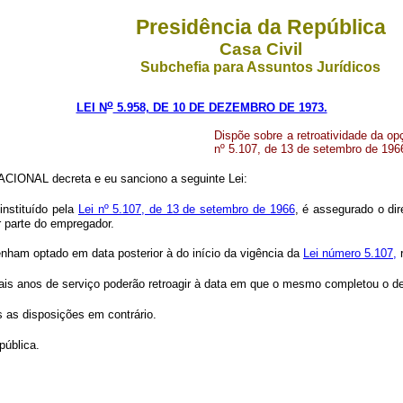
Presidência da República
Casa Civil
Subchefia para Assuntos Jurídicos
o
LEI N
5.958, DE 10 DE DEZEMBRO DE 1973.
Dispõe sobre a retroatividade da o
nº 5.107, de 13 de setembro de 196
IONAL decreta e eu sanciono a seguinte Lei:
instituído pela
Lei nº 5.107, de 13 de setembro de 1966
, é assegurado o dir
 parte do empregador.
nham optado em data posterior à do início da vigência da
Lei número 5.107,
r
ais anos de serviço poderão retroagir à data em que o mesmo completou o d
s as disposições em contrário.
pública.