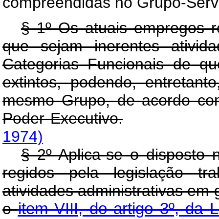
compreendidas no Grupo-Serviç
§ 1º Os atuais empregos re
que sejam inerentes ativi
Categorias Funcionais de qu
extintos, podendo, entretan
mesmo Grupo, de acordo com 
Poder Executivo.
1974)
§ 2º Aplica-se o disposto 
regidos pela legislação tr
atividades administrativas em g
o
item VIII, do artigo 3º, da