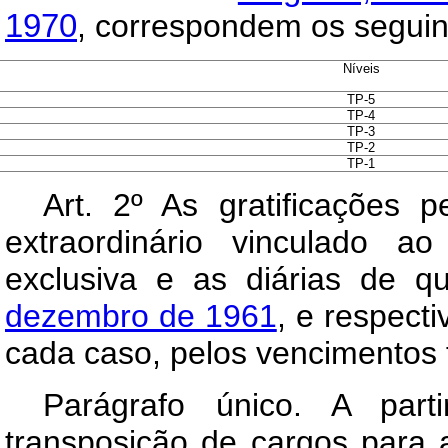
1970
, correspondem os seguin
Níveis
TP-5
TP-4
TP-3
TP-2
TP-1
Art
. 2º As gratificações 
extraordinário vinculado a
exclusiva e as diárias de q
dezembro de 1961
, e respect
cada caso, pelos vencimentos f
Parágrafo único. A part
transposição de cargos para 