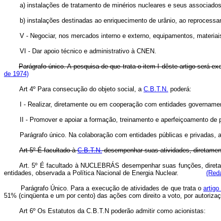
a) instalações de tratamento de minérios nucleares e seus associados
b) instalações destinadas ao enriquecimento de urânio, ao reprocessa
V - Negociar, nos mercados interno e externo, equipamentos, materiais
VI - Dar apoio técnico e administrativo à CNEN.
Parágrafo único. A pesquisa de que trata o item I dêste artigo será
de 1974)
Art 4º Para consecução do objeto social, a
C.B.T.N.
poderá:
I - Realizar, diretamente ou em cooperação com entidades governamentais 
II - Promover e apoiar a formação, treinamento e aperfeiçoamento de pro
Parágrafo único. Na colaboração com entidades públicas e privadas, 
Art 5º É facultado à
C.B.T.N.
desempenhar suas atividades, diretament
Art. 5º É facultado à NUCLEBRÁS desempenhar suas funções, diretam
entidades, observada a Política Nacional de Energia Nuclear.
(Reda
Parágrafo Único. Para a execução de atividades de que trata o
artigo
51% (cinqüenta e um por cento) das ações com direito a voto, por aut
Art 6º Os Estatutos da C.B.T.N poderão admitir como acionistas: