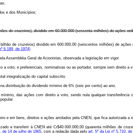
ias;
os e dos Municípios;
hões de cruzeiros), dividido em 60.000.000 (sessenta milhões) de ações ordi
 bilhão de cruzeiros) dividido em 600.000,00 (seiscentos milhões) de ações 
º 6.189, de 1974)
do pela Assembléia Geral de Acionistas, observada a legislação em vigor
to a voto; e preferenciais, nominativas ou ao portador, sempre sem direito a 
 integralização do capital subscrito.
a distribuição do dividendo mínimo de 6% (seis por cento) ao ano.
, das ações com direito a voto, sendo nula qualquer transferência ou su
 popular.
iro e em bens, direitos e ações arrolados pela CNEN, que fica autorizada a i
do a transferir à CNEN até Cr$40.000.000,00 (quarenta milhões de cruze
8, de 14 de julho de 1965
, com a redação dada pelo
art. 5º da Lei nº 5.710, d