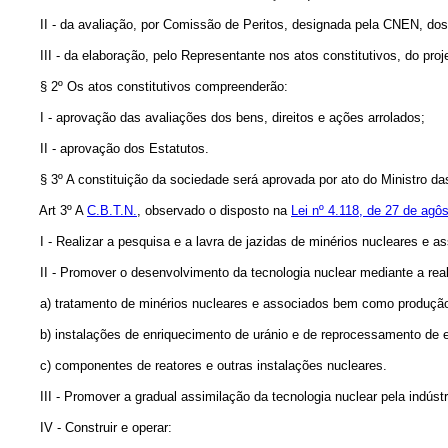
II - da avaliação, por Comissão de Peritos, designada pela CNEN, dos b
III - da elaboração, pelo Representante nos atos constitutivos, do proje
§ 2º Os atos constitutivos compreenderão:
I - aprovação das avaliações dos bens, direitos e ações arrolados;
II - aprovação dos Estatutos.
§ 3º A constituição da sociedade será aprovada por ato do Ministro das M
Art 3º A
C.B.T.N.
, observado o disposto na
Lei nº 4.118, de 27 de agô
I - Realizar a pesquisa e a lavra de jazidas de minérios nucleares e a
II - Promover o desenvolvimento da tecnologia nuclear mediante a real
a) tratamento de minérios nucleares e associados bem como produção 
b) instalações de enriquecimento de uránio e de reprocessamento de 
c) componentes de reatores e outras instalações nucleares.
III - Promover a gradual assimilação da tecnologia nuclear pela indústr
IV - Construir e operar: