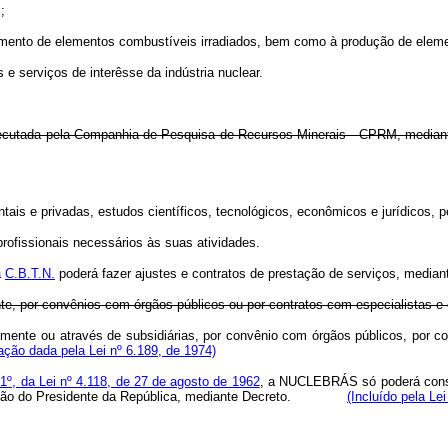
;
mento de elementos combustíveis irradiados, bem como à produção de element
 e serviços de interêsse da indústria nuclear.
 executada pela Companhia de Pesquisa de Recursos Minerais - CPRM, mediant
e privadas, estudos científicos, tecnológicos, econômicos e jurídicos, pe
fissionais necessários às suas atividades.
a
C.B.T.N.
poderá fazer ajustes e contratos de prestação de serviços, media
e, por convênios com órgãos públicos ou por contratos com especialistas e 
ente ou através de subsidiárias, por convênio com órgãos públicos, por co
ção dada pela Lei nº 6.189, de 1974)
 1º, da Lei nº 4.118, de 27 de agosto de 1962
, a NUCLEBRÁS só poderá consti
orização do Presidente da República, mediante Decreto.
(Incluído pela Le