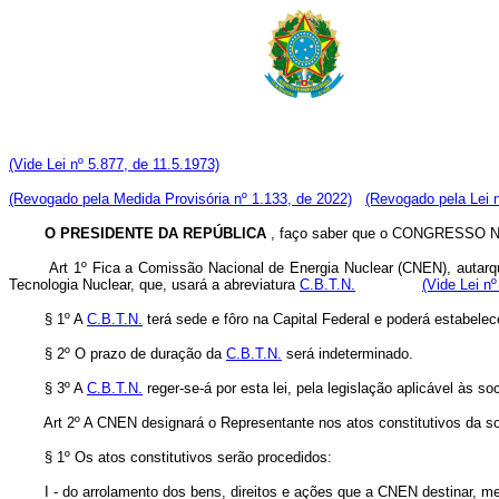
(Vide Lei nº 5.877, de 11.5.1973)
(Revogado pela Medida Provisória nº 1.133, de 2022)
(Revogado pela Lei n
O PRESIDENTE DA REPÚBLICA
, faço saber que o CONGRESSO NAC
Art 1º Fica a Comissão Nacional de Energia Nuclear (CNEN), autarqu
Tecnologia Nuclear, que, usará a abreviatura
C.B.T.N.
(Vide Lei nº
§ 1º A
C.B.T.N.
terá sede e fôro na Capital Federal e poderá estabelece
§ 2º O prazo de duração da
C.B.T.N.
será indeterminado.
§ 3º A
C.B.T.N.
reger-se-á por esta lei, pela legislação aplicável às 
Art 2º A CNEN designará o Representante nos atos constitutivos da s
§ 1º Os atos constitutivos serão procedidos:
I - do arrolamento dos bens, direitos e ações que a CNEN destinar, media