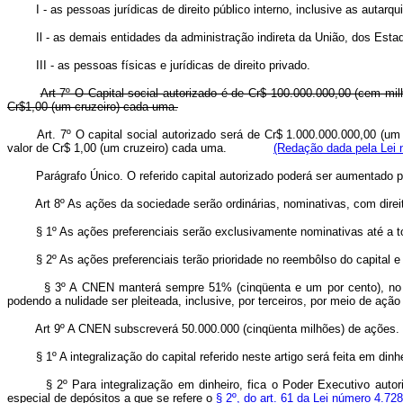
I - as pessoas jurídicas de direito público interno, inclusive as autarqu
Il - as demais entidades da administração indireta da União, dos Estad
III - as pessoas físicas e jurídicas de direito privado.
Art 7º O Capital social autorizado é de Cr$ 100.000.000,00 (cem mil
Cr$1,00 (um cruzeiro) cada uma.
Art. 7º O capital social autorizado será de Cr$ 1.000.000.000,00 (um
valor de Cr$ 1,00 (um cruzeiro) cada uma.
(Redação dada pela Lei n
Parágrafo Único. O referido capital autorizado poderá ser aumenta
Art 8º As ações da sociedade serão ordinárias, nominativas, com direi
§ 1º As ações preferenciais serão exclusivamente nominativas até a total
§ 2º As ações preferenciais terão prioridade no reembôlso do capital e n
§ 3º A CNEN manterá sempre 51% (cinqüenta e um por cento), no mínimo
podendo a nulidade ser pleiteada, inclusive, por terceiros, por meio de ação
Art 9º A CNEN subscreverá 50.000.000 (cinqüenta milhões) de ações.
§ 1º A integralização do capital referido neste artigo será feita em dinhe
§ 2º Para integralização em dinheiro, fica o Poder Executivo autoriza
especial de depósitos a que se refere o
§ 2º, do art. 61 da Lei número 4.72