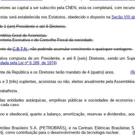
res ao capital a ser subscrito pela CNEN, esta os completará, com recursos
stas será estabelecida nos Estatutos, obedecido o disposto na
Seção VIII da
e 1 (um) Presidente e até 6 Diretores.
mbléia Geral de Acionistas.
iretoria Executiva e do Conselho Fiscal da sociedade.
ente da
C.B.T.N.
, não podendo acumular vencimento e quaisquer vantagens.
iva composta de um Presidente, e até 6 (seis) Diretores, sendo um Superi
dada pela Lei nº 6.189, de 1974)
ente da República e os Diretores terão mandato de 4 (quatro) anos.
(R
 e 3 (três) suplentes, acionistas ou não, eleitos anualmente pela Assembléia 
rabalhista.
e das entidades autárquicas, emprêsas públicas e sociedades de economia 
 cada caso.
ano e obedecerá, quanto a balanço, amortização, reservas e dividendos, aos
etróleo Brasileiro S.A. (PETROBRÁS), e na Centrais Elétricas Brasileiras
CNEN), como contribuição para o desenvolvimento da tecnologia nuclear.
(