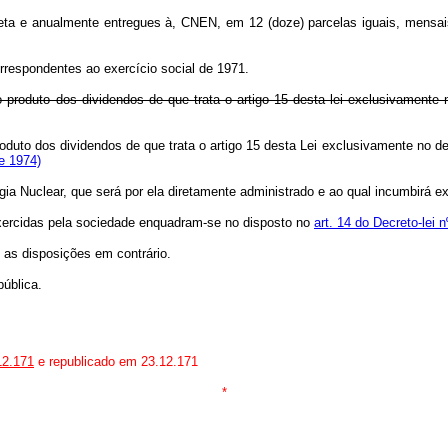
a e anualmente entregues à, CNEN, em 12 (doze) parcelas iguais, mensais 
respondentes ao exercício social de 1971.
 produto dos dividendos de que trata o artigo 15 desta lei exclusivamente
oduto dos dividendos de que trata o artigo 15 desta Lei exclusivamente no d
e 1974)
ia Nuclear, que será por ela diretamente administrado e ao qual incumbir
 exercidas pela sociedade enquadram-se no disposto no
art. 14 do Decreto-lei
s as disposições em contrário.
ública.
12.171
e republicado em 23.12.171
*