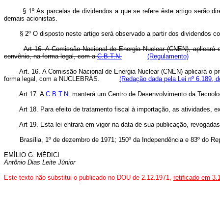
§ 1º As parcelas de dividendos a que se refere êste artigo serão diret
demais acionistas.
§ 2º O disposto neste artigo será observado a partir dos dividendos cor
Art 16. A Comissão Nacional de Energia Nuclear (CNEN), aplicará o
convênio, na forma legal, com a
C.B.T.N.
(Regulamento)
Art. 16. A Comissão Nacional de Energia Nuclear (CNEN) aplicará o pr
forma legal, com a NUCLEBRÁS.
(Redação dada pela Lei nº 6.189, d
Art 17. A
C.B.T.N.
manterá um Centro de Desenvolvimento da Tecnolog
Art 18. Para efeito de tratamento fiscal à importação, as atividades,
Art 19. Esta lei entrará em vigor na data de sua publicação, revogada
Brasília, 1º de dezembro de 1971; 150º da Independência e 83º do Rep
EMÍLIO G. MÉDICI
Antônio Dias Leite Júnior
Este texto não substitui o publicado no DOU de 2.12.1971,
retificado em 3.