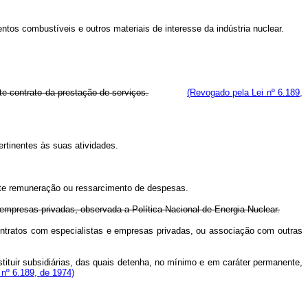
os combustíveis e outros materiais de interesse da indústria nuclear.
e contrato da prestação de serviços.
(Revogado pela Lei nº 6.189,
rtinentes às suas atividades.
nte remuneração ou ressarcimento de despesas.
empresas privadas, observada a Política Nacional de Energia Nuclear.
ntratos com especialistas e empresas privadas, ou associação com outras
tuir subsidiárias, das quais detenha, no mínimo e em caráter permanente,
i nº 6.189, de 1974)