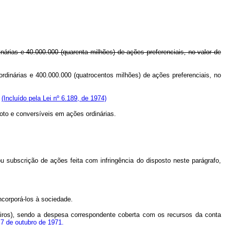
nárias e 40.000.000 (quarenta milhões) de ações preferenciais, no valor de
ordinárias e 400.000.000 (quatrocentos milhões) de ações preferenciais, no
.
(Incluído pela Lei nº 6.189, de 1974)
voto e conversíveis em ações ordinárias.
bscrição de ações feita com infringência do disposto neste parágrafo,
ncorporá-los à sociedade.
iros), sendo a despesa correspondente coberta com os recursos da conta
e 7 de outubro de 1971.