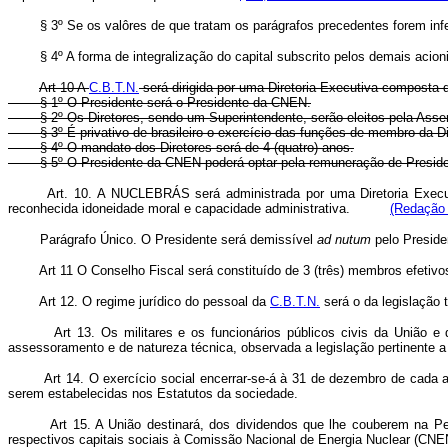
§ 3º Se os valôres de que tratam os parágrafos precedentes forem inferio
§ 4º A forma de integralização do capital subscrito pelos demais acioni
Art 10 A
C.B.T.N.
será dirigida por uma Diretoria Executiva composta d
§ 1º O Presidente será o Presidente da CNEN.
§ 2º Os Diretores, sendo um Superintendente, serão eleitos pela Asse
§ 3º É privativo de brasileiro o exercício das funções de membro da D
§ 4º O mandato dos Diretores será de 4 (quatro) anos.
§ 5º O Presidente da CNEN poderá optar pela remuneração de Presid
Art. 10. A NUCLEBRÁS será administrada por uma Diretoria Execut
reconhecida idoneidade moral e capacidade administrativa.
(Redação 
Parágrafo Único. O Presidente será demissível
ad
nutum
pelo Presid
Art 11 O Conselho Fiscal será constituído de 3 (três) membros efetivos
Art 12. O regime jurídico do pessoal da
C.B.T.N.
será o da legislação t
Art 13. Os militares e os funcionários públicos civis da União 
assessoramento e de natureza técnica, observada a legislação pertinente a
Art 14. O exercício social encerrar-se-á à 31 de dezembro de cada 
serem estabelecidas nos Estatutos da sociedade.
Art 15. A União destinará, dos dividendos que lhe couberem na P
respectivos capitais sociais à Comissão Nacional de Energia Nuclear (