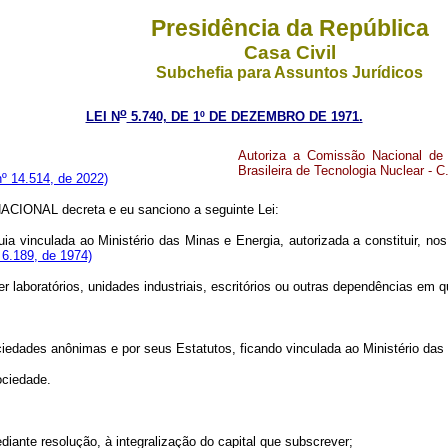
Presidência da República
Casa Civil
Subchefia para Assuntos Jurídicos
o
LEI N
5.740, DE 1º DE DEZEMBRO DE 1971.
Autoriza a Comissão Nacional de
Brasileira de Tecnologia Nuclear - C
º 14.514, de 2022)
IONAL decreta e eu sanciono a seguinte Lei:
ia vinculada ao Ministério das Minas e Energia, autorizada a constituir, no
 6.189, de 1974)
r laboratórios, unidades industriais, escritórios ou outras dependências em qua
sociedades anônimas e por seus Estatutos, ficando vinculada ao Ministério d
ociedade.
nte resolução, à integralização do capital que subscrever;