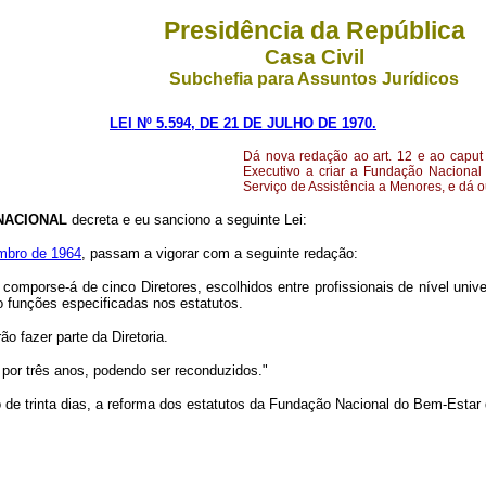
Presidência da República
Casa Civil
Subchefia para Assuntos Jurídicos
LEI Nº 5.594, DE 21 DE JULHO DE 1970.
Dá nova redação ao art. 12 e ao caput 
Executivo a criar a Fundação Nacional
Serviço de Assistência a Menores, e dá o
NACIONAL
decreta e eu sanciono a seguinte Lei:
embro de 1964
, passam a vigorar com a seguinte redação:
 comporse-á de cinco Diretores, escolhidos entre profissionais de nível univ
o funções especificadas nos estatutos.
 fazer parte da Diretoria.
or três anos, podendo ser reconduzidos."
o de trinta dias, a reforma dos estatutos da Fundação Nacional do Bem-Estar 