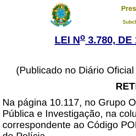
Pres
Subch
o
LEI N
3.780, DE
(Publicado no Diário Oficial
RET
Na página 10.117, no Grupo 
Pública e Investigação, na col
correspondente ao Código POL
de Polícia