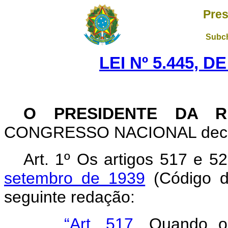
Pres
Subch
LEI Nº 5.445, D
O PRESIDENTE DA R
CONGRESSO NACIONAL decreta
Art
. 1º Os artigos 517 e 5
setembro de 1939
(Código d
seguinte redação:
“Art. 517
. Quando o