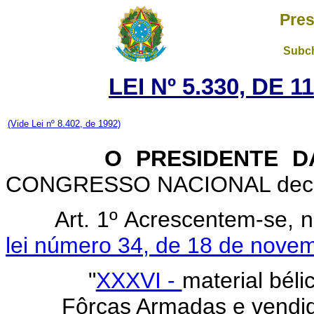
Pres
Subch
LEI Nº 5.330, DE 
(Vide Lei nº 8.402, de 1992)
O PRESIDENTE D
CONGRESSO NACIONAL decreta
Art. 1º Acrescentem-se, n
lei número 34, de 18 de nove
"
XXXVI -
material béli
Fôrças Armadas e vendid