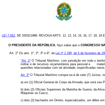
LEI 7.652
, DE 03/02/1988: REVOGA ARTS. 12, 13, 14, 15, 16, 17, 18, 19 E
O PRESIDENTE DA REPÚBLICA
, faço saber que o
CONGRESSO NA
Art. 1º Os arts. 1º, 2º, 3º e 6º, da
Lei nº 2.180, de 5 de fevereiro de 1
"Art. 1º
O Tribunal Marítimo, com jurisdição em todo o territó
militar e de recursos orçamentários para pessoal e materi
questões relacionadas com tal atividade, especificadas nesta 
Art. 2º
O Tribunal Marítimo compor-se-á de sete (7) Juízes, n
a) um (1) Oficial General do Corpo da Armada, que será seu P
b) dois (2) Oficiais Superiores da Marinha de Guerra, da A
Máquinas ou Casco;
c) dois (2) bacharéis em Direito, especializados, um dêles em 