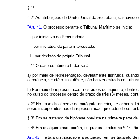
§ 1º....................................................................................
§ 2º As atribuições do Diretor-Geral da Secretaria, das divi
"Art. 41.
O processo perante o Tribunal Marítimo se inicia:
I - por iniciativa da Procuradoria;
II - por iniciativa da parte interessada;
III - por decisão do próprio Tribunal.
§ 1º O caso do número II dar-se-á:
a) por meio de representação, devidamente instruída, quando 
ocorrência, se até o final dêste, não houver entrado no Tribuna
b) Por meio de representação, nos autos de inquérito, dentro
no curso do processo dentro do prazo de três (3) meses, cont
§ 2º No caso da alínea
a
do parágrafo anterior, se achar o T
serão incorporados aos da representação, procedendo-se, entã
§ 3º Em se tratando da hipótese prevista na primeira parte da
§ 4º Em qualquer caso, porém, os prazos fixados no § 1º são
Art. 42.
Feita a distribuição e a autuação, em se tratando de 