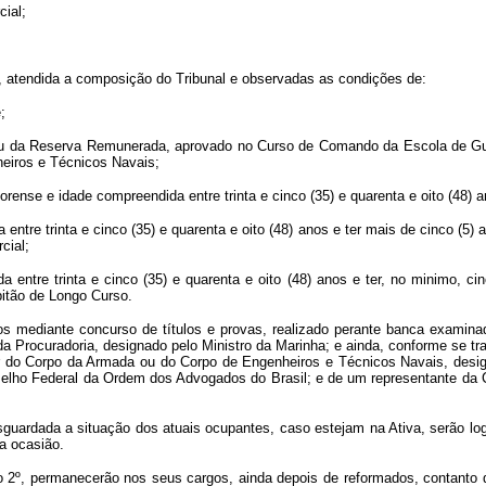
ial;
a, atendida a composição do Tribunal e observadas as condições de:
;
a ou da Reserva Remunerada, aprovado no Curso de Comando da Escola de Gue
eiros e Técnicos Navais;
orense e idade compreendida entre trinta e cinco (35) e quarenta e oito (48) 
entre trinta e cinco (35) e quarenta e oito (48) anos e ter mais de cinco (
cial;
 entre trinta e cinco (35) e quarenta e oito (48) anos e ter, no minimo, c
pitão de Longo Curso.
mediante concurso de títulos e provas, realizado perante banca examinado
 da Procuradoria, designado pelo Ministro da Marinha; e ainda, conforme se t
or do Corpo da Armada ou do Corpo de Engenheiros e Técnicos Navais, desig
onselho Federal da Ordem dos Advogados do Brasil; e de um representante d
esguardada a situação dos atuais ocupantes, caso estejam na Ativa, serão 
a ocasião.
go 2º, permanecerão nos seus cargos, ainda depois de reformados, contanto