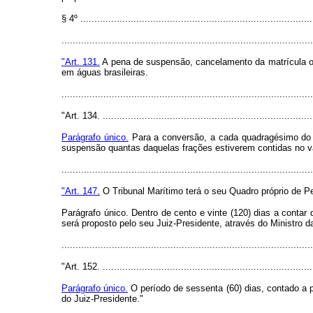
§ 4º ...................................................................................
.........................................................................................
"Art. 131.
A pena de suspensão, cancelamento da matrícula ou 
em águas brasileiras.
.........................................................................................
"Art. 134. ...........................................................................
Parágrafo único.
Para a conversão, a cada quadragésimo do m
suspensão quantas daquelas frações estiverem contidas no v
.........................................................................................
"Art. 147.
O Tribunal Marítimo terá o seu Quadro próprio de P
Parágrafo único. Dentro de cento e vinte (120) dias a conta
será proposto pelo seu Juiz-Presidente, através do Ministro d
.........................................................................................
"Art. 152. ...........................................................................
Parágrafo único.
O período de sessenta (60) dias, contado a pa
do Juiz-Presidente."