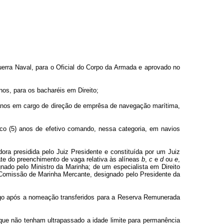
rra Naval, para o Oficial do Corpo da Armada e aprovado no
anos, para os bacharéis em Direito;
5) anos em cargo de direção de emprêsa de navegação marítima,
inco (5) anos de efetivo comando, nessa categoria, em navios
ra presidida pelo Juiz Presidente e constituída por um Juiz
rate do preenchimento de vaga relativa às alíneas
b
,
c
e
d
ou
e
,
nado pelo Ministro da Marinha; de um especialista em Direito
a Comissão de Marinha Mercante, designado pelo Presidente da
logo após a nomeação transferidos para a Reserva Remunerada
 que não tenham ultrapassado a idade limite para permanência