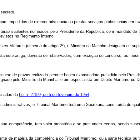
 secreto.
 ficam impedidos de exercer advocacia ou prestar serviços profissionais em f
terão suplentes nomeados pelo Presidente da República, com mandato de trê
evistos no Regimento Interno.
zes Militares (alínea
b
do artigo 2º), o Ministro da Marinha designará os supl
ta este artigo, deverão ser observados, com exceção do concurso, os mesmos
so de provas realizado perante banca examinadora presidida pelo Presidente
gnado pelo Ministro da Marinha, e um especialista em Direito Marítimo ou Di
ionadas da
Lei nº 2.180, de 5 de fevereiro de 1954
:
administrativos, o Tribunal Marítimo terá uma Secretaria constituída de quat
 sua competência, tem valor probatório e se presumem certas, sendo susc
te de matéria da competência do Tribunal Marítimo, cuja parte técnica ou té