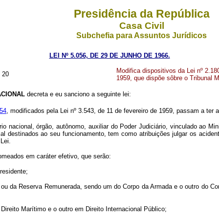
Presidência da República
Casa Civil
Subchefia para Assuntos Jurídicos
LEI Nº 5.056, DE 29 DE JUNHO DE 1966.
Modifica dispositivos da Lei nº 2.18
 20
1959, que dispõe sôbre o Tribunal M
CIONAL
decreta e eu sanciono a seguinte lei:
954
, modificados pela Lei nº 3.543, de 11 de fevereiro de 1959, passam a ter 
rio nacional, órgão, autônomo, auxiliar do Poder Judiciário, vinculado ao Mi
al destinados ao seu funcionamento, tem como atribuições julgar os aciden
Lei.
omeados em caráter efetivo, que serão:
residente;
tiva ou da Reserva Remunerada, sendo um do Corpo da Armada e o outro do C
Direito Marítimo e o outro em Direito Internacional Público;