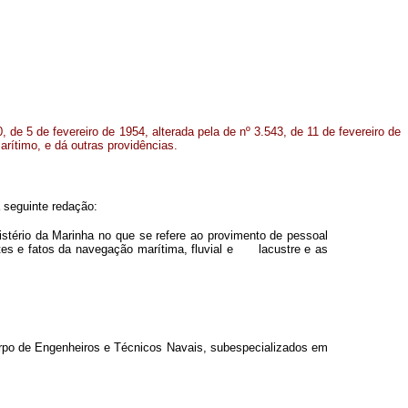
0, de 5 de fevereiro de 1954, alterada pela de nº 3.543, de 11 de fevereiro de
arítimo, e dá outras providências.
a seguinte redação:
nistério da Marinha no que se refere ao provimento de pessoal
tes e fatos da navegação marítima, fluvial e lacustre e as
orpo de Engenheiros e Técnicos Navais, subespecializados em