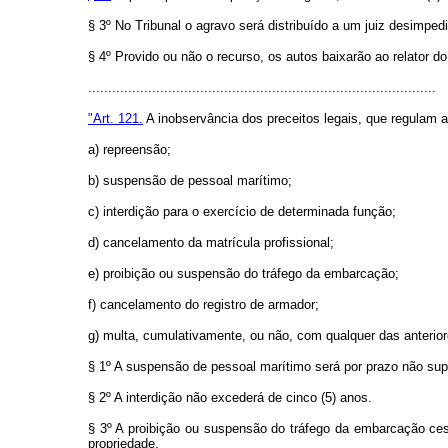
§ 3º No Tribunal o agravo será distribuído a um juiz desimped
§ 4º Provido ou não o recurso, os autos baixarão ao relator do
.......................................................................................
"Art. 121.
A inobservância dos preceitos legais, que regulam 
a) repreensão;
b) suspensão de pessoal marítimo;
c) interdição para o exercício de determinada função;
d) cancelamento da matrícula profissional;
e) proibição ou suspensão do tráfego da embarcação;
f) cancelamento do registro de armador;
g) multa, cumulativamente, ou não, com qualquer das anterior
§ 1º A suspensão de pessoal marítimo será por prazo não sup
§ 2º A interdição não excederá de cinco (5) anos.
§ 3º A proibição ou suspensão do tráfego da embarcação cess
propriedade.