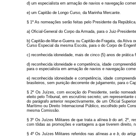
d) um especialista em armação de navios e navegação comerc
e) um Capitão de Longo Curso, da Marinha Mercante.
§ 1º As nomeações serão feitas pelo Presidente da Repúblic
a) Oficial-General do Corpo da Armada, para o Juiz-Presidente
b) Capitão-de-Mar-e-Guerra ou Capitão-de-Fragata, da Ativ
Curso Especial da mesma Escola, para o do Corpo de Engenh
c) reconhecida idoneidade, mais de cinco (5) anos de prática f
d) reconhecida idoneidade e competência, idade compreendida 
para o especialista em armação de navios e navegação comer
e) reconhecida idoneidade e competência, idade compreendida
brasileiros, sem punição decorrente de julgamento, para o Ca
§ 2º Os Juízes, com exceção do Presidente, serão nomeados 
eleito pelo Tribunal, em escrutínio secreto; um representante
do parágrafo anterior respectivamente, de um Oficial Superi
Marítimo ou Direito Internacional Público, escolhido pelo C
mesma Comissão.
§ 3º Os Juízes Militares de que trata a alínea
b
do art. 2º, r
com tôdas as promoções e vantagens a que tiverem direito, n
§ 4º Os Juízes Militares referidos nas alíneas
a
e
b
, do arti