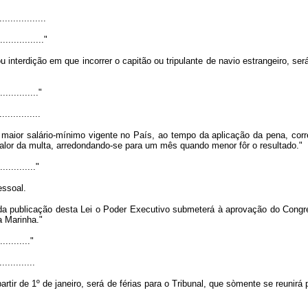
.................
................."
interdição em que incorrer o capitão ou tripulante de navio estrangeiro, se
..............."
...............
aior salário-mínimo vigente no País, ao tempo da aplicação da pena, corr
alor da multa, arredondando-se para um mês quando menor fôr o resultado."
.............."
essoal.
r da publicação desta Lei o Poder Executivo submeterá à aprovação do Cong
a Marinha."
............"
.............
rtir de 1º de janeiro, será de férias para o Tribunal, que sòmente se reunirá