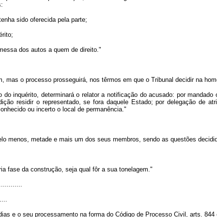
s:
enha sido oferecida pela parte;
rito;
messa dos autos a quem de direito."
em, mas o processo prosseguirá, nos têrmos em que o Tribunal decidir na hom
do inquérito, determinará o relator a notificação do acusado: por mandado 
ição residir o representado, se fora daquele Estado; por delegação de atri
sconhecido ou incerto o local de permanência."
pelo menos, metade e mais um dos seus membros, sendo as questões decidida
a fase da construção, seja qual fôr a sua tonelagem."
............
....
dias e o seu processamento na forma do Código de Processo Civil, arts. 844 