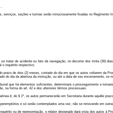
...
sões, serviços, seções e turmas serão minuciosamente fixadas no Regimento In
se tratar de acidente ou fato da navegação, no decorrer dos trinta (30) di
l o inquérito respectivo;
 do prazo de dois (2) meses, contado do dia em que os autos voltarem da Pr
ado do dia da abertura da instrução, ou até a data de seu encerramento, se m
ribunal que há elementos suficientes, determinará o prosseguimento e tomará
o, na forma do art. 42 e dos ulteriores têrmos processuais.
 alínea
b
, do § 1º, os autos permanecerão em Secretaria durante aquêle prazo,
 peremptórios e só serão contemplados uma vez, não se renovando em outras
inquérito ou de representação, o relator designado dará vista dos autos à Pr