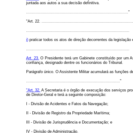
juntada aos autos a sua decisão definitiva.
......................................................................................"
"Art. 22. .............................................................................
.......................................................................................
i)
praticar todos os atos de direção decorrentes da legislação 
.......................................................................................
Art. 23.
O Presidente terá um Gabinete constituído por um Ass
confiança, designado dentre os funcionários do Tribunal.
Parágrafo único. O Assistente Militar acumulará as funções d
..............................................................................."
"Art. 32.
A Secretaria é o órgão de execução dos serviços proc
de Diretor-Geral e terá a seguinte composição:
I - Divisão de Acidentes e Fatos da Navegação;
II - Divisão de Registro da Propriedade Marítima;
III - Divisão de Jurisprudência e Documentação; e
IV - Divisão de Administração.