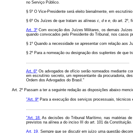
no Serviço Público.
§ 5º O Vice-Presidente será eleito bienalmente, em escrutínio
§ 6º Os Juízes de que tratam as alíneas
c
,
d
e
e
, do art. 2º,
Art. 3º
Com exceção dos Juízes Militares, os demais Juízes 
quando convocados pelo Presidente do Tribunal, nos casos pr
§ 1º Quando a necessidade se apresentar com relação aos Juí
§ 2º Para a nomeação ou designação dos suplentes de que tra
.......................................................................................
Art. 6º
Os advogados de ofício serão nomeados mediante concur
em escrutínio secreto, um representante da procuradoria, desi
Ordem dos Advogados do Brasil."
Art. 2º Passam a ter a seguinte redação as disposições abaixo menc
"Art. 9º
Para a execução dos serviços processuais, técnicos e 
.......................................................................................
"Art. 18.
As decisões do Tribunal Marítimo, nas matérias de
previstos na alínea
a
do inciso III do art. 101 da Constituição.
Art. 19.
Sempre que se discutir em juízo uma questão decorren