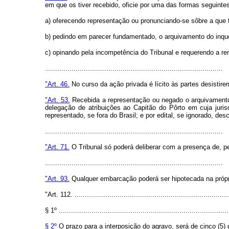
em que os tiver recebido, oficie por uma das formas seguinte
a) oferecendo representação ou pronunciando-se sôbre a que t
b) pedindo em parecer fundamentado, o arquivamento do inqué
c) opinando pela incompetência do Tribunal e requerendo a re
.......................................................................................
"Art. 46.
No curso da ação privada é lícito às partes desistir
"Art. 53.
Recebida a representação ou negado o arquivamento 
delegação de atribuições ao Capitão do Pôrto em cuja jurisd
representado, se fora do Brasil; e por edital, se ignorado, de
.......................................................................................
"Art. 71.
O Tribunal só poderá deliberar com a presença de, 
.......................................................................................
"Art. 93.
Qualquer embarcação poderá ser hipotecada na própri
"Art. 112. ...........................................................................
§ 1º ...................................................................................
§ 2º
O prazo para a interposição do agravo, será de cinco (5) 