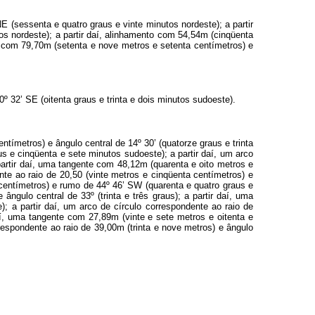
 (sessenta e quatro graus e vinte minutos nordeste); a partir
os nordeste); a partir daí, alinhamento com 54,54m (cinqüenta
o com 79,70m (setenta e nove metros e setenta centímetros) e
 32’ SE (oitenta graus e trinta e dois minutos sudoeste).
tímetros) e ângulo central de 14º 30’ (quatorze graus e trinta
 e cinqüenta e sete minutos sudoeste); a partir daí, um arco
 partir daí, uma tangente com 48,12m (quarenta e oito metros e
nte ao raio de 20,50 (vinte metros e cinqüenta centímetros) e
s centímetros) e rumo de 44º 46’ SW (quarenta e quatro graus e
ngulo central de 33º (trinta e três graus); a partir daí, uma
; a partir daí, um arco de círculo correspondente ao raio de
daí, uma tangente com 27,89m (vinte e sete metros e oitenta e
respondente ao raio de 39,00m (trinta e nove metros) e ângulo