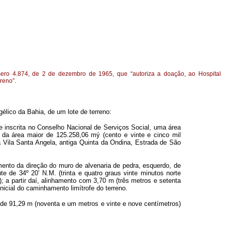
úmero 4.874, de 2 de dezembro de 1965, que “autoriza a doação, ao Hospital
reno”.
gélico da Bahia, de um lote de terreno:
te inscrita no Conselho Nacional de Serviços Social, uma área
da área maior de 125.258,06 mý (cento e vinte e cinco mil
 Vila Santa Angela, antiga Quinta da Ondina, Estrada de São
mento da direção do muro de alvenaria de pedra, esquerdo, de
 de 34º 20’ N.M. (trinta e quatro graus vinte minutos norte
; a partir daí, alinhamento com 3,70 m (três metros e setenta
nicial do caminhamento limítrofe do terreno.
to de 91,29 m (noventa e um metros e vinte e nove centímetros)