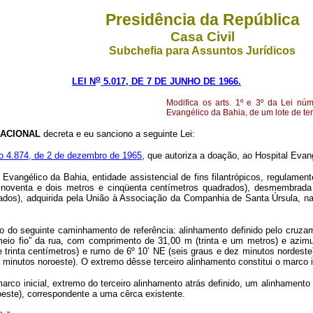
Presidência da República
Casa Civil
Subchefia para Assuntos Jurídicos
o
LEI N
5.017, DE 7 DE JUNHO DE 1966.
Modifica os arts. 1º e 3º da Lei n
Evangélico da Bahia, de um lote de ter
ACIONAL
decreta e eu sanciono a seguinte Lei:
o 4.874, de 2 de dezembro de 1965
, que autoriza a doação, ao Hospital Evan
Evangélico da Bahia, entidade assistencial de fins filantrópicos, regulamen
noventa e dois metros e cinqüenta centímetros quadrados), desmembrada 
rados), adquirida pela União à Associação da Companhia de Santa Úrsula, na
ndo do seguinte caminhamento de referência: alinhamento definido pelo cruza
io fio” da rua, com comprimento de 31,00 m (trinta e um metros) e azimute
 trinta centímetros) e rumo de 6º 10’ NE (seis graus e dez minutos nordeste)
a minutos noroeste). O extremo dêsse terceiro alinhamento constitui o marco i
marco inicial, extremo do terceiro alinhamento atrás definido, um alinhamen
roeste), correspondente a uma cêrca existente.