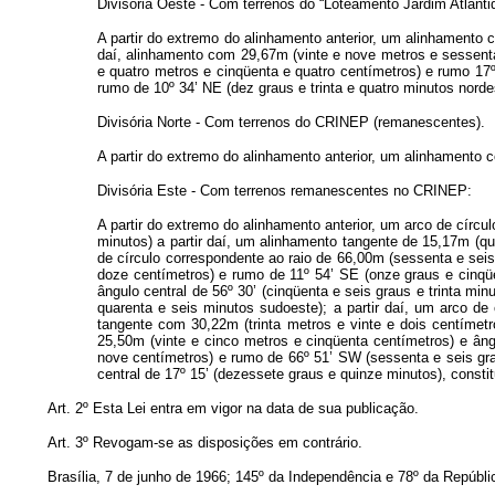
Divisória Oeste - Com terrenos do “Loteamento Jardim Atlânti
A partir do extremo do alinhamento anterior, um alinhamento 
daí, alinhamento com 29,67m (vinte e nove metros e sessenta 
e quatro metros e cinqüenta e quatro centímetros) e rumo 17
rumo de 10º 34’ NE (dez graus e trinta e quatro minutos norde
Divisória Norte - Com terrenos do CRINEP (remanescentes).
A partir do extremo do alinhamento anterior, um alinhamento 
Divisória Este - Com terrenos remanescentes no CRINEP:
A partir do extremo do alinhamento anterior, um arco de círcu
minutos) a partir daí, um alinhamento tangente de 15,17m (q
de círculo correspondente ao raio de 66,00m (sessenta e seis 
doze centímetros) e rumo de 11º 54’ SE (onze graus e cinqüen
ângulo central de 56º 30’ (cinqüenta e seis graus e trinta mi
quarenta e seis minutos sudoeste); a partir daí, um arco de 
tangente com 30,22m (trinta metros e vinte e dois centímetr
25,50m (vinte e cinco metros e cinqüenta centímetros) e ângu
nove centímetros) e rumo de 66º 51’ SW (sessenta e seis grau
central de 17º 15’ (dezessete graus e quinze minutos), constit
Art. 2º Esta Lei entra em vigor na data de sua publicação.
Art. 3º Revogam-se as disposições em contrário.
Brasília, 7 de junho de 1966; 145º da Independência e 78º da Repúbli