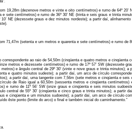
da”.
com 19,28m (dezenove metros e vinte e oito centímetros) e rumo de 64º 20’ NE
e sete centímetros) e rumo de 36º 30’ NE (trinta e seis graus e trinta minut
º 10’ NE (dezessete graus e dez minutos nordeste); a partir daí, alinhament
ste).
com 71,47m (setenta e um metros e quarenta e sete centímetros) e rumo de 80º
lo correspondente ao raio de 54,50m (cinqüenta e quatro metros e cinqüenta cen
uinze metros e dezessete centímetros) e rumo de 17º 57’ SW (dezessete graus
metros) e ângulo central de 29º 30’ (vinte e nove graus e trinta minutos); a
ta e quatro minutos sudeste); a partir daí, um arco de círculo corresponde
nutos); a partir daí, uma tangente com 7,56m (sete metros e cinqüenta e sei
círculo de Raio igual a 60,50m (sessenta metros e cinqüenta centímetros) e â
os) e rumo de 11º 56’ SW (onze graus e cinqüenta e seis minutos sudoeste)
lo central de 55º 30’ (cinqüenta e cinco graus e trinta minutos); a partir 
s e cinqüenta e um minutos sudoeste); a partir daí, um arco de círculo cor
uído êste ponto (limite do arco) o final e também inicial do caminhamento.”
ca.