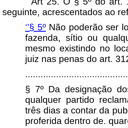
Art 25. O § 5º do art
seguinte, acrescentados ao refe
‘’§ 5º
Não poderão ser lo
fazenda, sítio ou qualq
mesmo existindo no loca
juiz nas penas do art. 31
........................................
§ 7º Da designação do
qualquer partido reclama
três dias a contar da pu
proferida dentro de. quar