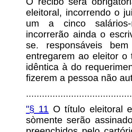
O recibo será obrigatò
eleitoral, incorrendo o j
um a cinco salários-
incorrerão ainda o escri
se. responsáveis bem
entregarem ao eleitor o t
idêntica à do requerimen
fizerem a pessoa não aut
........................................
"§ 11
O título eleitoral 
sòmente serão assinados
preenchidos pelo cartór