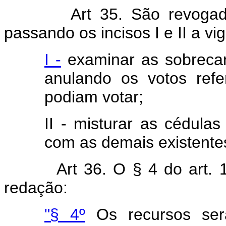
Art 35. São revogad
passando os incisos I e II a v
I -
examinar as sobrecar
anulando os votos refe
podiam votar;
II - misturar as cédulas
com as demais existentes
Art 36. O § 4 do art.
redação:
"§ 4º
Os recursos serã