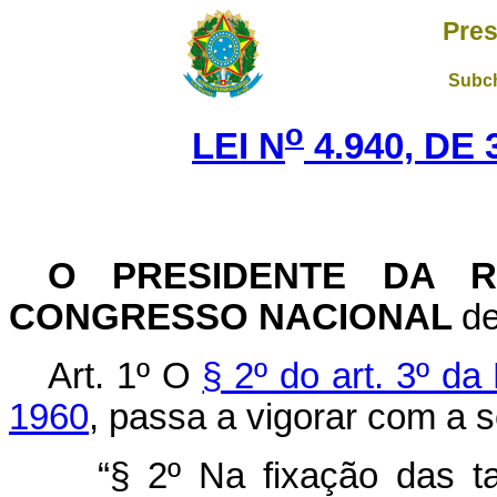
Pres
Subch
o
LEI N
4.940, DE
O PRESIDENTE DA R
CONGRESSO NACIONAL
de
Art. 1º O
§ 2º do art. 3º d
1960
, passa a vigorar com a 
“§ 2º Na fixação das ta