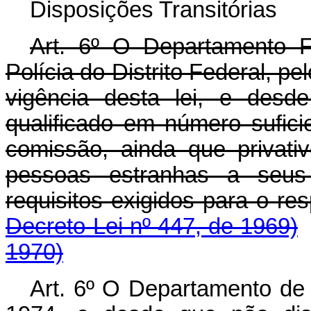
Disposições Transitórias
Art
. 6º O Departamento F
Polícia do Distrito Federal, pe
vigência desta lei, e des
qualificado em número sufic
comissão, ainda que privati
pessoas estranhas a seus
requisitos exigidos para
Decreto-Lei nº 447, de 1969)
1970)
Art. 6º O Departamento de 