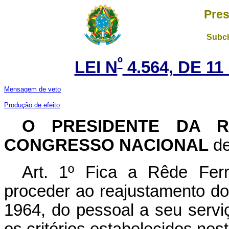
Pres
Subch
º
LEI N
4.564, DE 1
Mensagem de veto
Produção de efeito
O PRESIDENTE DA R
CONGRESSO NACIONAL
de
Art. 1º Fica a Rêde Ferr
proceder ao reajustamento do
1964, do pessoal a seu serviç
os critérios estabelecidos nest