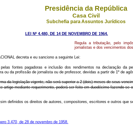
Presidência da República
Casa Civil
Subchefia para Assuntos Jurídicos
LEI Nº 4.480, DE 14 DE NOVEMBRO DE 1964.
Regula a tributação, pelo impô
jornalistas e dos vencimentos do
ONAL decreta e eu sanciono a seguinte Lei:
 pelas fontes pagadoras e inclusão dos rendimentos na declaração da p
ra ou da profissão de jornalista ou de professor, devidas a partir de 1º de ag
orma da legislação vigente, não será superior a 2 (dois) meses de seus venci
e artigo mediante requerimento, poderá ser feito em duodécimo fazendo-se o
 assim definidos os direitos de autores, compositores, escritores e outros que
mero 3.470, de 28 de novembro de 1958.