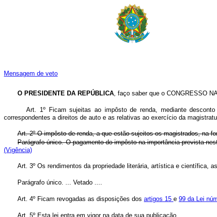
Mensagem de veto
O PRESIDENTE DA REPÚBLICA
, faço saber que o CONGRESSO NACI
Art. 1º Ficam sujeitas ao impôsto de renda, mediante desconto
correspondentes a direitos de auto e as relativas ao exercício da magistratu
Art. 2º O impôsto de renda, a que estão sujeitos os magistrados, na f
Parágrafo único. O pagamento do impôsto na importância prevista nest
(Vigência)
Art. 3º Os rendimentos da propriedade literária, artística e científica,
Parágrafo único. ... Vetado ....
Art. 4º Ficam revogadas as disposições dos
artigos 15
e
99 da Lei nú
Art. 5º Esta lei entra em vigor na data de sua publicação.