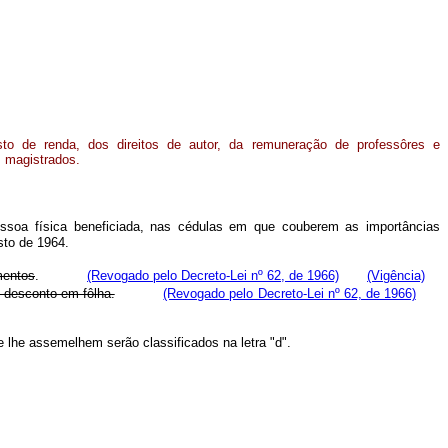
sto de renda, dos direitos de autor, da remuneração de professôres e
s magistrados.
essoa física beneficiada, nas cédulas em que couberem as importâncias
ôsto de 1964.
mentos
.
(Revogado pelo Decreto-Lei nº 62, de 1966)
(Vigência)
 desconto em fôlha.
(Revogado pelo Decreto-Lei nº 62, de 1966)
 se lhe assemelhem serão classificados na letra "d".