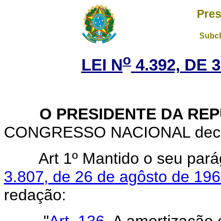
Pres
Subch
o
LEI N
4.392, DE 
O PRESIDENTE DA REP
CONGRESSO NACIONAL decreta
Art 1º Mantido o seu pará
3.807, de 26 de agôsto de 19
redação:
"
Art. 136.
A amortização 