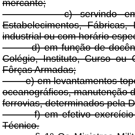
mercante;
c) servindo em Hospi
Estabelecimentos, Fábricas,
industrial ou com horário espec
d) em função de docência,
Colégio, Instituto, Curso ou
Fôrças Armadas;
e) em levantamentos topográ
oceanográficos, manutenção de
ferrovias, determinados pela D
f) em efetivo exercício d
Técnico.