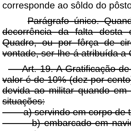
corresponde ao sôldo do pôsto
Parágrafo único. Quand
decorrência da falta desta
Quadro, ou por fôrça de ci
vontade, ser-lhe-á atribuída a 
Art. 19. A Gratificação de 
valor é de 10% (dez por cento
devida ao militar quando em 
situações:
a) servindo em corpo de tr
b) embarcado em navio d