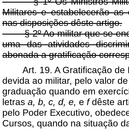
§ 1º Os Ministros Militare
Militares e estabelecerão as
nas disposições dêste artigo.
§ 2º Ao militar que se enq
uma das atividades discrim
abonada a gratificação corres
Art. 19. A Gratificação de
devida ao militar, pelo valor 
graduação quando em exercíci
letras
a, b, c, d, e,
e
f
dêste art
pelo Poder Executivo, obedec
Cursos, quando na situação da