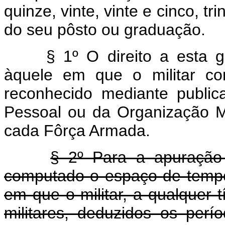
quinze, vinte, vinte e cinco, tr
do seu pôsto ou graduação.
§ 1º O direito a esta gra
àquele em que o militar co
reconhecido mediante public
Pessoal ou da Organização Mi
cada Fôrça Armada.
§ 2º Para a apuração 
computado o espaço de tempo 
em que o militar, a qualquer 
militares, deduzidos os per