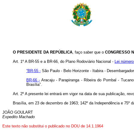
O PRESIDENTE DA REPÚBLICA
, faço saber que o
CONGRESSO N
Art. 1º A BR-55 e a BR-66, do Plano Rodoviário Nacional -
Lei número
“BR-55 -
São Paulo - Belo Horizonte - Itabira - Desembargado
BR-66 -
Aracaju - Parapiranga - Ribeira do Pombal - Tucano 
Brasília”.
Art. 2º A presente lei entrará em vigor na data de sua publicação, re
Brasília, em 23 de dezembro de 1963; 142º da Independência e 75º d
JOÃO GOULART
Expedito Machado
Este texto não substitui o publicado no DOU de 14.1.1964