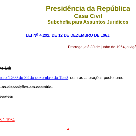
Presidência da República
Casa Civil
Subchefia para Assuntos Jurídicos
o
LEI N
4.292, DE 12 DE DEZEMBRO DE 1963.
Prorroga, até 30 de junho de 1964, a vig
te Lei:
mero 1.300 de 28 de dezembro de 1950
, com as alterações posteriores.
s as disposições em contrário.
pública.
 6.1.1964
*