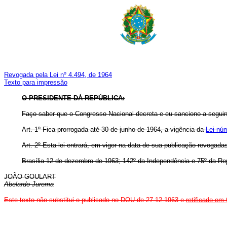
Revogada pela Lei nº 4.494, de 1964
Texto para impressão
O PRESIDENTE DÁ REPÚBLICA:
Faço saber que o Congresso Nacional decreta e eu sanciono a seguin
Art. 1º Fica prorrogada até 30 de junho de 1964, a vigência da
Lei nú
Art. 2º Esta lei entrará, em vigor na data de sua publicação revogada
Brasília 12 de dezembro de 1963; 142º da Independência e 75º da Re
JOÃO GOULART
Abelardo Jurema
Este texto não substitui o publicado no DOU de 27.12.1963 e
retificado em