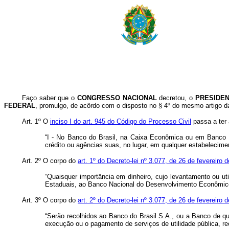
Faço saber que o
CONGRESSO NACIONAL
decretou, o
PRESIDE
FEDERAL
, promulgo, de acôrdo com o disposto no § 4º do mesmo artigo da 
Art. 1º O
inciso I do art. 945 do Código do Processo Civil
passa a ter 
“I - No Banco do Brasil, na Caixa Econômica ou em Banco d
crédito ou agências suas, no lugar, em qualquer estabelecimen
Art. 2º O corpo do
art. 1º do Decreto-lei nº 3.077, de 26 de fevereiro 
“Quaisquer importância em dinheiro, cujo levantamento ou ut
Estaduais, ao Banco Nacional do Desenvolvimento Econômico
Art. 3º O corpo do
art. 2º do Decreto-lei nº 3.077, de 26 de fevereiro 
“Serão recolhidos ao Banco do Brasil S.A., ou a Banco de q
execução ou o pagamento de serviços de utilidade pública, 