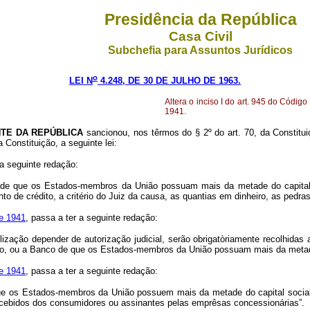
Presidência da República
Casa Civil
Subchefia para Assuntos Jurídicos
o
LEI N
4.248, DE 30 DE JULHO DE 1963.
Altera o inciso I do art. 945 do Código
1941.
NTE DA REPÚBLICA
sancionou, nos têrmos do § 2º do art. 70, da Const
Constituição, a seguinte lei:
a seguinte redação:
e que os Estados-membros da União possuam mais da metade do capital soc
to de crédito, a critério do Juiz da causa, as quantias em dinheiro, as pedras
de 1941
, passa a ter a seguinte redação:
ilização depender de autorização judicial, serão obrigatòriamente recolhida
, ou a Banco de que os Estados-membros da União possuam mais da metade d
de 1941
, passa a ter a seguinte redação:
ue os Estados-membros da União possuem mais da metade do capital social in
recebidos dos consumidores ou assinantes pelas emprêsas concessionárias”.