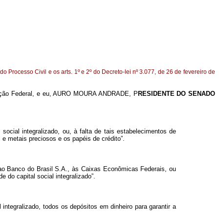
 do Processo Civil e os arts. 1º e 2º do Decreto-lei nº 3.077, de 26 de fevereiro de
ituição Federal, e eu, AURO MOURA ANDRADE, P
RESIDENTE DO SENADO
ial integralizado, ou, à falta de tais estabelecimentos de
 e metais preciosos e os papéis de crédito”.
s ao Banco do Brasil S.A., às Caixas Econômicas Federais, ou
o capital social integralizado”.
tegralizado, todos os depósitos em dinheiro para garantir a