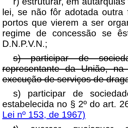
r) estruturar, em autarquias
lei, se não fôr adotada outra
portos que vierem a ser orga
regime de concessão se êst
D.N.P.V.N.;
s) participar de soci
representante da União, na
execução de serviços de draga
s) participar de socied
estabelecida no § 2º do a
Lei nº 153, de 1967)