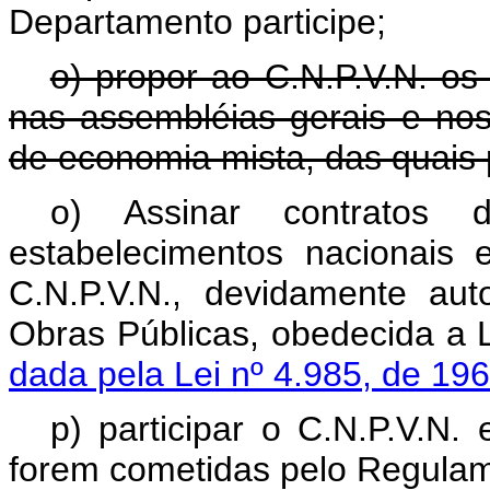
Departamento participe;
o) propor ao C.N.P.V.N. os
nas assembléias gerais e no
de economia mista, das quais p
o) Assinar contratos
estabelecimentos nacionais 
C.N.P.V.N., devidamente aut
Obras Públicas, obedecida
dada pela Lei nº 4.985, de 196
p) participar o C.N.P.V.N.
forem cometidas pelo Regulam