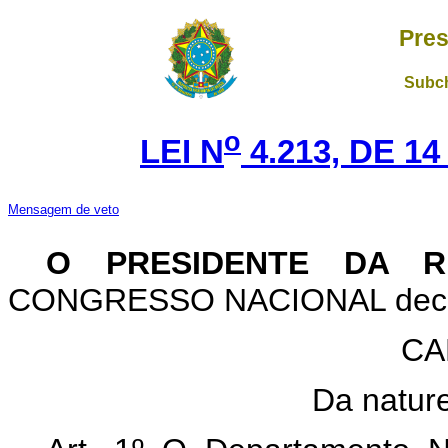
Pres
Subch
o
LEI N
4.213, DE 1
Mensagem de veto
O PRESIDENTE DA R
CONGRESSO NACIONAL decreta
CA
Da nature