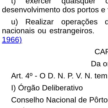
t) exercer quaisquer o
desenvolvimento dos portos e 
u) Realizar operações d
nacionais ou estrangei
1966)
CAP
Da o
Art
. 4º - O D. N. P. V. N. t
I) Órgão Deliberativo
Conselho Nacional de Pôrto