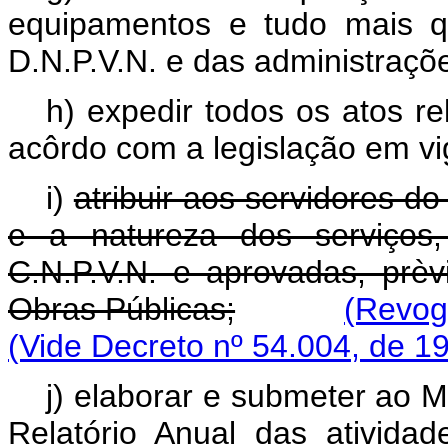
equipamentos e tudo mais q
D.N.P.V.N. e das administraçõ
h) expedir todos os atos re
acôrdo com a legislação em vi
i)
atribuir aos servidores d
e a natureza dos serviços, 
C.N.P.V.N. e aprovadas, prèv
Obras Públicas;
(Revog
(Vide Decreto nº 54.004, de 1
j) elaborar e submeter ao M
Relatório Anual das ativid