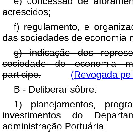
e) concessão de aforamen
acrescidos;
f) regulamento, e organiz
das sociedades de economia m
g) indicação dos repres
sociedade de economia m
participe.
(Revogada pela
B - Deliberar sôbre:
1) planejamentos, progr
investimentos do Depar
administração Portuária;