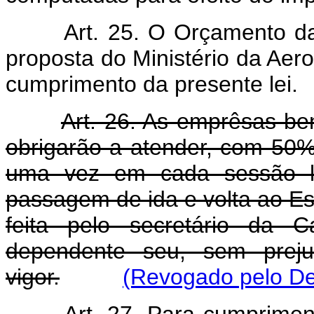
Art. 25. O Orçamento d
proposta do Ministério da Aer
cumprimento da presente lei.
Art. 26. As emprêsas ben
obrigarão a atender, com 50%
uma vez em cada sessão leg
passagem de ida e volta ao Es
feita pelo secretário da 
dependente seu, sem preju
vigor.
(Revogado pelo Dec
Art. 27. Para cumprimen