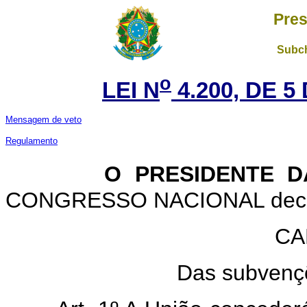
Pres
Subch
o
LEI N
4.200, DE 5
Mensagem de veto
Regulamento
O PRESIDENTE D
CONGRESSO NACIONAL decreta
CA
Das subvençõ