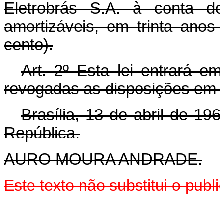
Eletrobrás S.A. à conta do
amortizáveis, em trinta ano
cento).
Art. 2º Esta lei entrará e
revogadas as disposições em 
Brasília, 13 de abril de 1
República.
AURO MOURA ANDRADE.
Este texto não substitui o pu