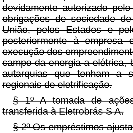
devidamente autorizado pelo
obrigações de sociedade de
União, pelos Estados e pelo 
posteriormente à empresa c
execução dos empreendimentos
campo da energia a elétrica
autarquias que tenham a 
regionais de eletrificação.
§ 1º A tomada de ações 
transferida à Eletrobrás S A.
§ 2º Os empréstimos ajusta