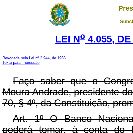
Pres
Subch
o
LEI N
4.055, DE
Revogada pela Lei nº 2.944, de 1956
Texto para impressão
Faço saber que o Congre
Moura Andrade, presidente do
70, § 4º, da Constituição, pro
Art. 1º O Banco Naciona
poderá tomar, à conta do F