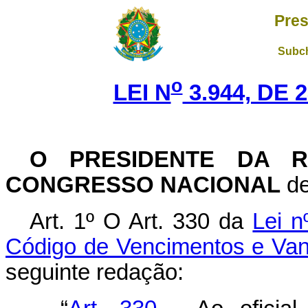
Pres
Subch
o
LEI N
3.944, DE 
O PRESIDENTE DA R
CONGRESSO NACIONAL
de
Art. 1º O Art. 330 da
Lei n
Código de Vencimentos e Vant
seguinte redação: