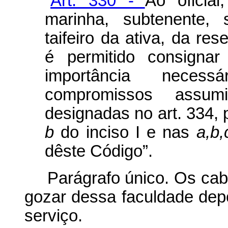
“
Art. 330 -
Ao oficial
marinha, subtenente, 
taifeiro da ativa, da r
é permitido consigna
importância neces
compromissos assum
designadas no art. 334, p
b
do inciso I e nas
a,b,
dêste Código”.
Parágrafo único. Os cabo
gozar dessa faculdade dep
serviço.