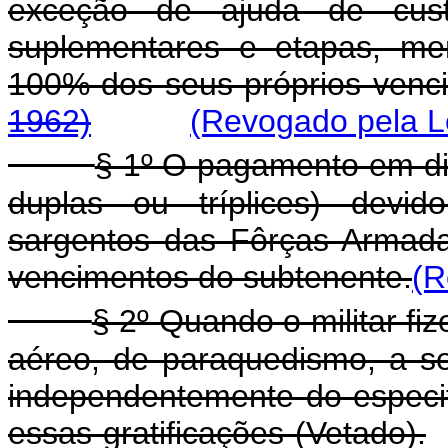
exceção de ajuda de custo,
suplementares e etapas, me
100% dos seus próprios 
1962)
(Revogado pela Le
§ 1º O pagamento em din
duplas ou tríplices) devid
sargentos das Fôrças Armad
vencimentos do subtenente.
(R
§ 2º Quando o militar fize
aéreo, de paraquedismo, a se
independentemente do especif
essas gratificações (Vetado).