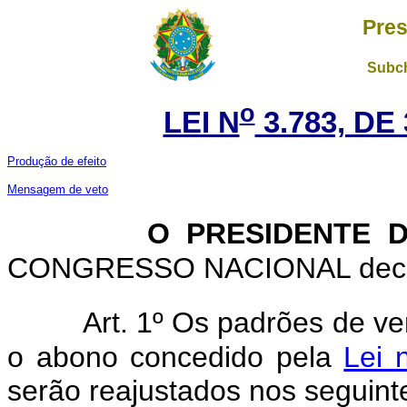
Pres
Subch
o
LEI N
3.783, DE
Produção de efeito
Mensagem de veto
O PRESIDENTE 
CONGRESSO NACIONAL decreta
Art. 1º Os padrões de ve
o abono concedido pela
Lei 
serão reajustados nos seguint