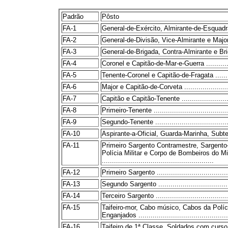
Padrão
Pôsto
FA-1
General-de-Exército, Almirante-de-Esquadra 
FA-2
General-de-Divisão, Vice-Almirante e Major-Bri
FA-3
General-de-Brigada, Contra-Almirante e Brigadei
FA-4
Coronel e Capitão-de-Mar-e-Guerra .................
FA-5
Tenente-Coronel e Capitão-de-Fragata .............
FA-6
Major e Capitão-de-Corveta ..........................
FA-7
Capitão e Capitão-Tenente ...........................
FA-8
Primeiro-Tenente .......................................
FA-9
Segundo-Tenente .......................................
FA-10
Aspirante-a-Oficial, Guarda-Marinha, Subtenen
FA-11
Primeiro Sargento Contramestre, Sargento
Polícia Militar e Corpo de Bombeiros do Mi
.......................................................
FA-12
Primeiro Sargento ......................................
FA-13
Segundo Sargento ......................................
FA-14
Terceiro Sargento ......................................
FA-15
Taifeiro-mor, Cabo músico, Cabos da Polí
Enganjados ..............................................
FA-16
Taifeiro de 1ª Classe, Soldados com curso p