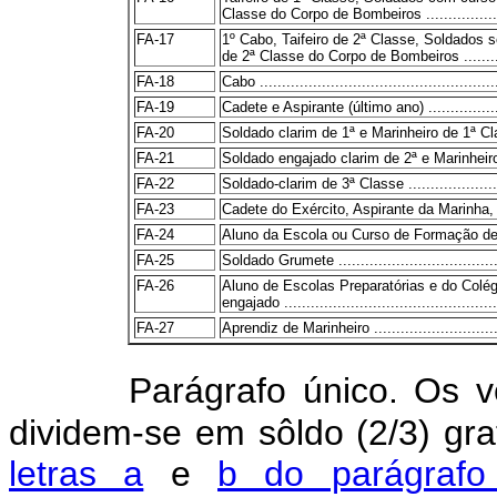
Classe do Corpo de Bombeiros ...................
FA-17
1º Cabo, Taifeiro de 2ª Classe, Soldados s
de 2ª Classe do Corpo de Bombeiros ..........
FA-18
Cabo ......................................................
FA-19
Cadete e Aspirante (último ano) .....................
FA-20
Soldado clarim de 1ª e Marinheiro de 1ª Classe .
FA-21
Soldado engajado clarim de 2ª e Marinheiro de
FA-22
Soldado-clarim de 3ª Classe .........................
FA-23
Cadete do Exército, Aspirante da Marinha, 
FA-24
Aluno da Escola ou Curso de Formação de Sarg
FA-25
Soldado Grumete .......................................
FA-26
Aluno de Escolas Preparatórias e do Colé
engajado ................................................
FA-27
Aprendiz de Marinheiro ................................
Parágrafo único. Os v
dividem-se em sôldo (2/3) gra
letras a
e
b do parágrafo