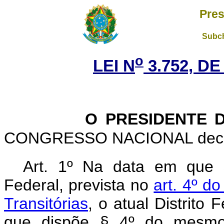
Pres
Subch
o
LEI N
3.752, DE
O PRESIDENTE D
CONGRESSO NACIONAL decreta
Art. 1º Na data em que 
Federal, prevista no
art. 4º d
Transitórias
, o atual Distrito
que dispõe § 4º do mesmo a