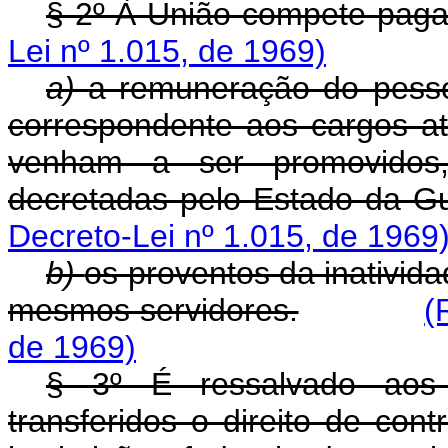
§ 2º À União compete paga
Lei nº 1.015, de 1969)
a)
a remuneração do pessoa
correspondente aos cargos at
venham a ser promovidos
decretadas pelo Estado da 
Decreto-Lei nº 1.015, de 1969
b)
os proventos da inativid
mesmos servidores.
(
de 1969)
§ 3º É ressalvado aos s
transferidos o direito de con