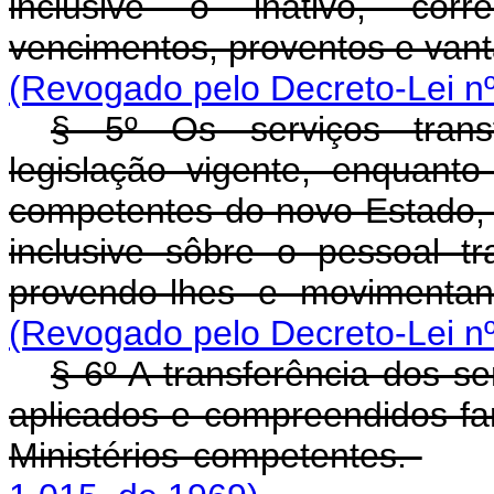
inclusive o inativo, cor
vencimentos, proventos e van
(Revogado pelo Decreto-Lei nº
§ 5º Os serviços transf
legislação vigente, enquant
competentes do novo Estado, a
inclusive sôbre o pessoal t
provendo-lhes e movimenta
(Revogado pelo Decreto-Lei nº
§ 6º A transferência dos se
aplicados e compreendidos fa
Ministérios competentes.