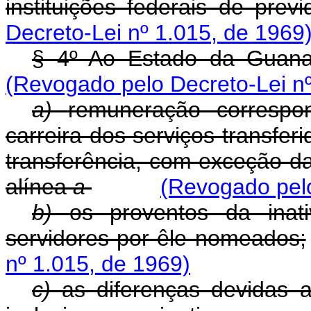
instituições federais de prev
Decreto-Lei nº 1.015, de 1969
§ 4º Ao Estado da Guan
(Revogado pelo Decreto-Lei nº
a)
remuneração correspo
carreira dos serviços transferi
transferência, com exceção d
alínea
a
(Revogado pelo
b)
os proventos da inat
servidores por êle nomeados;
nº 1.015, de 1969)
c)
as diferenças devidas 