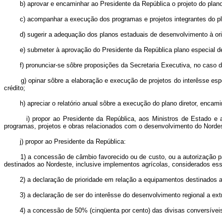
b) aprovar e encaminhar ao Presidente da República o projeto do plano d
c) acompanhar a execução dos programas e projetos integrantes do plano
d) sugerir a adequação dos planos estaduais de desenvolvimento à orient
e) submeter à aprovação do Presidente da República plano especial de o
f) pronunciar-se sôbre proposições da Secretaria Executiva, no caso do a
g) opinar sôbre a elaboração e execução de projetos do interêsse específ
crédito;
h) apreciar o relatório anual sôbre a execução do plano diretor, encamin
i) propor ao Presidente da República, aos Ministros de Estado e aos d
programas, projetos e obras relacionados com o desenvolvimento do Norde
j) propor ao Presidente da República:
1) a concessão de câmbio favorecido ou de custo, ou a autorização par
destinados ao Nordeste, inclusive implementos agrícolas, considerados ess
2) a declaração de prioridade em relação a equipamentos destinados ao N
3) a declaração de ser do interêsse do desenvolvimento regional a extraç
4) a concessão de 50% (cinqüenta por cento) das divisas conversíveis p