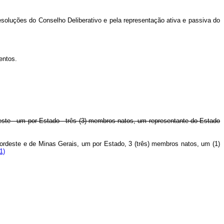
esoluções do Conselho Deliberativo e pela representação ativa e passiva do
entos.
este - um por Estado - três (3) membros natos, um representante do Estado
Nordeste e de Minas Gerais, um por Estado, 3 (três) membros natos, um (1)
1)