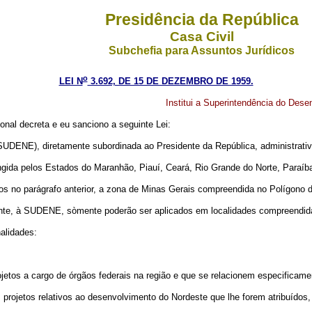
Presidência da República
Casa Civil
Subchefia para Assuntos Jurídicos
o
LEI N
3.692, DE 15 DE DEZEMBRO DE 1959.
Institui a Superintendência do Dese
nal decreta e eu sanciono a seguinte Lei:
(SUDENE), diretamente subordinada ao Presidente da República, administrati
ida pelos Estados do Maranhão, Piauí, Ceará, Rio Grande do Norte, Paraíb
o parágrafo anterior, a zona de Minas Gerais compreendida no Polígono 
e, à SUDENE, sòmente poderão ser aplicados em localidades compreendidas 
alidades:
etos a cargo de órgãos federais na região e que se relacionem especificam
ojetos relativos ao desenvolvimento do Nordeste que lhe forem atribuídos, 