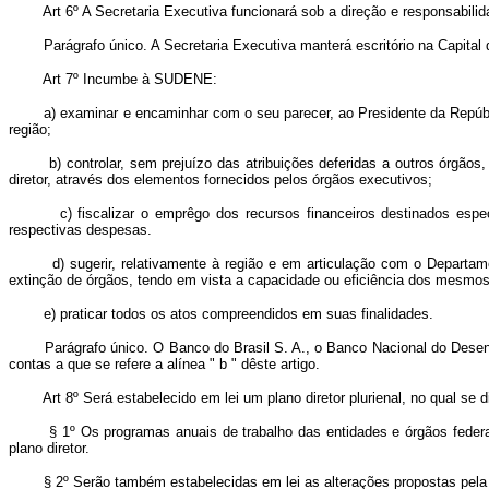
Art 6º A Secretaria Executiva funcionará sob a direção e responsabili
Parágrafo único. A Secretaria Executiva manterá escritório na Capital da
Art 7º Incumbe à SUDENE:
a) examinar e encaminhar com o seu parecer, ao Presidente da Repúblic
região;
b) controlar, sem prejuízo das atribuições deferidas a outros órgãos, o
diretor, através dos elementos fornecidos pelos órgãos executivos;
c) fiscalizar o emprêgo dos recursos financeiros destinados especif
respectivas despesas.
d) sugerir, relativamente à região e em articulação com o Departamento
extinção de órgãos, tendo em vista a capacidade ou eficiência dos mesmos,
e) praticar todos os atos compreendidos em suas finalidades.
Parágrafo único. O Banco do Brasil S. A., o Banco Nacional do Desenvol
contas a que se refere a alínea " b " dêste artigo.
Art 8º Será estabelecido em lei um plano diretor plurienal, no qual s
§ 1º Os programas anuais de trabalho das entidades e órgãos federais,
plano diretor.
§ 2º Serão também estabelecidas em lei as alterações propostas pela 