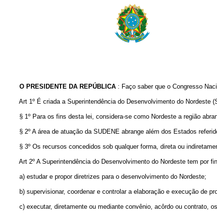
O PRESIDENTE DA REPÚBLICA
: Faço saber que o Congresso Nacio
Art 1º É criada a Superintendência do Desenvolvimento do Nordeste 
§ 1º Para os fins desta lei, considera-se como Nordeste a região abrang
§ 2º A área de atuação da SUDENE abrange além dos Estados referidos n
§ 3º Os recursos concedidos sob qualquer forma, direta ou indiretament
Art 2º A Superintendência do Desenvolvimento do Nordeste tem por fin
a) estudar e propor diretrizes para o desenvolvimento do Nordeste;
b) supervisionar, coordenar e controlar a elaboração e execução de proj
c) executar, diretamente ou mediante convênio, acôrdo ou contrato, os pr