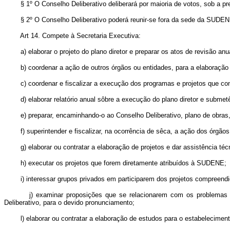
§ 1º O Conselho Deliberativo deliberará por maioria de votos, sob a pr
§ 2º O Conselho Deliberativo poderá reunir-se fora da sede da SUDENE, e
Art 14. Compete à Secretaria Executiva:
a) elaborar o projeto do plano diretor e preparar os atos de revisão an
b) coordenar a ação de outros órgãos ou entidades, para a elaboração d
c) coordenar e fiscalizar a execução dos programas e projetos que consu
d) elaborar relatório anual sôbre a execução do plano diretor e submetê-
e) preparar, encaminhando-o ao Conselho Deliberativo, plano de obras, 
f) superintender e fiscalizar, na ocorrência de sêca, a ação dos órgãos e
g) elaborar ou contratar a elaboração de projetos e dar assistência técn
h) executar os projetos que forem diretamente atribuídos à SUDENE;
i) interessar grupos privados em participarem dos projetos compreendido
j) examinar proposições que se relacionarem com os problemas de d
Deliberativo, para o devido pronunciamento;
l) elaborar ou contratar a elaboração de estudos para o estabelecimento 