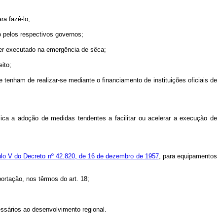
a fazê-lo;
 pelos respectivos governos;
er executado na emergência de sêca;
ito;
enham de realizar-se mediante o financiamento de instituições oficiais de
ca a adoção de medidas tendentes a facilitar ou acelerar a execução de
ulo V do Decreto nº 42.820, de 16 de dezembro de 1957
, para equipamentos
rtação, nos têrmos do art. 18;
sários ao desenvolvimento regional.