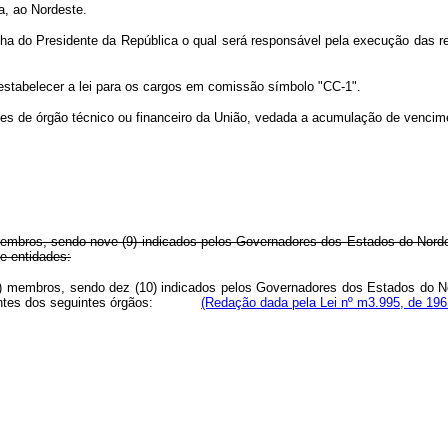
, ao Nordeste.
lha do Presidente da República o qual será responsável pela execução das r
abelecer a lei para os cargos em comissão símbolo "CC-1".
s de órgão técnico ou financeiro da União, vedada a acumulação de vencim
) membros, sendo nove (9) indicados pelos Governadores dos Estados do Nord
e entidades:
seis) membros, sendo dez (10) indicados pelos Governadores dos Estados do 
sentantes dos seguintes órgãos:
(Redação dada pela Lei nº m3.995, de 196