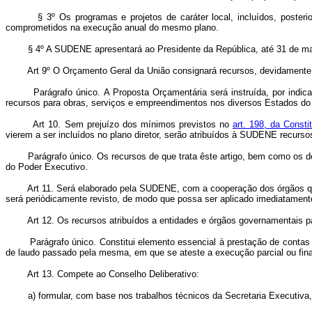
§ 3º Os programas e projetos de caráter local, incluídos, posteriorme
comprometidos na execução anual do mesmo plano.
§ 4º A SUDENE apresentará ao Presidente da República, até 31 de março de
Art 9º O Orçamento Geral da União consignará recursos, devidamente
Parágrafo único. A Proposta Orçamentária será instruída, por indi
recursos para obras, serviços e empreendimentos nos diversos Estados do
Art 10. Sem prejuízo dos mínimos previstos no
art. 198, da Consti
vierem a ser incluídos no plano diretor, serão atribuídos à SUDENE recursos
Parágrafo único. Os recursos de que trata êste artigo, bem como os decor
do Poder Executivo.
Art 11. Será elaborado pela SUDENE, com a cooperação dos órgãos qu
será periòdicamente revisto, de modo que possa ser aplicado imediatament
Art 12. Os recursos atribuídos a entidades e órgãos governamentais 
Parágrafo único. Constitui elemento essencial à prestação de contas d
de laudo passado pela mesma, em que se ateste a execução parcial ou fin
Art 13. Compete ao Conselho Deliberativo:
a) formular, com base nos trabalhos técnicos da Secretaria Executiva, a