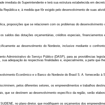
dade imediata do Superintendente e terá sua estrutura estabelecida em decret
 República e, à medida que fôr exigido pelo desenvolvimento de suas ativi
a, proposições que se relacionem com os problemas do desenvolvimento do
s saldos das dotações orçamentárias, créditos especiais, financiamentos e
icamente ao desenvolmento do Nordeste, inclusive mediante o confronto
 Administrativo do Serviço Público (DASP), para as providências legislat
 sua adequação às respectivas finalidades e, especialmente, a parte que lhe
vimento Econômico e o Banco do Nordeste do Brasil S. A. fornecerão à SU
e discriminem, pelos diferentes setores, os empreendimentos e trabalhos desti
 que se destinem ao desenvolvimento específico da região, serão elabor
SUDENE, no plano diretor, que modifiquem os orçamentos dos empreendime