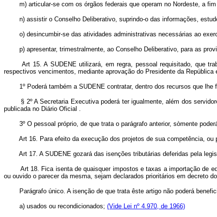
m) articular-se com os órgãos federais que operam no Nordeste, a fim de
n) assistir o Conselho Deliberativo, suprindo-o das informações, estudos
o) desincumbir-se das atividades administrativas necessárias ao exerc
p) apresentar, trimestralmente, ao Conselho Deliberativo, para as providê
Art 15. A SUDENE utilizará, em regra, pessoal requisitado, que t
respectivos vencimentos, mediante aprovação do Presidente da República e 
1º Poderá também a SUDENE contratar, dentro dos recursos que lhe forem a
§ 2º A Secretaria Executiva poderá ter igualmente, além dos servidores r
publicada no Diário Oficial .
3º O pessoal próprio, de que trata o parágrafo anterior, sòmente poderá s
Art 16. Para efeito da execução dos projetos de sua competência, ou 
Art 17. A SUDENE gozará das isenções tributárias deferidas pela legi
Art 18. Fica isenta de quaisquer impostos e taxas a importação de 
ou ouvido o parecer da mesma, sejam declarados prioritários em decreto d
Parágrafo único. A isenção de que trata êste artigo não poderá benefic
a) usados ou recondicionados;
(Vide Lei nº 4.970, de 1966)