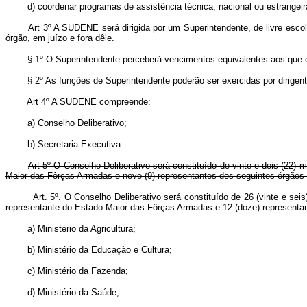
d) coordenar programas de assistência técnica, nacional ou estrangeira
Art 3º A SUDENE será dirigida por um Superintendente, de livre esco
órgão, em juízo e fora dêle.
§ 1º O Superintendente perceberá vencimentos equivalentes aos que est
§ 2º As funções de Superintendente poderão ser exercidas por dirigente
Art 4º A SUDENE compreende:
a) Conselho Deliberativo;
b) Secretaria Executiva.
Art 5º O Conselho Deliberativo será constituído de vinte e dois (22
Maior das Fôrças Armadas e nove (9) representantes dos seguintes órgãos 
Art. 5º. O Conselho Deliberativo será constituído de 26 (vinte e 
representante do Estado Maior das Fôrças Armadas e 12 (doze) repre
a) Ministério da Agricultura;
b) Ministério da Educação e Cultura;
c) Ministério da Fazenda;
d) Ministério da Saúde;