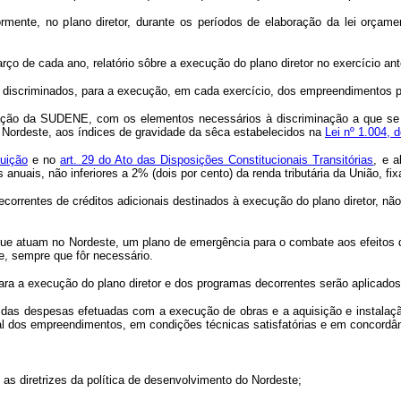
nte, no plano diretor, durante os períodos de elaboração da lei orçamen
 cada ano, relatório sôbre a execução do plano diretor no exercício anterio
 discriminados, para a execução, em cada exercício, dos empreendimentos pr
cação da SUDENE, com os elementos necessários à discriminação a que se re
 Nordeste, aos índices de gravidade da sêca estabelecidos na
Lei nº 1.004, 
tuição
e no
art. 29 do Ato das Disposições Constitucionais Transitórias
, e 
 anuais, não inferiores a 2% (dois por cento) da renda tributária da União, 
rentes de créditos adicionais destinados à execução do plano diretor, não p
e atuam no Nordeste, um plano de emergência para o combate aos efeitos das
e, sempre que fôr necessário.
para a execução do plano diretor e dos programas decorrentes serão aplicad
as despesas efetuadas com a execução de obras e a aquisição e instalação
al dos empreendimentos, em condições técnicas satisfatórias e em concordân
s diretrizes da política de desenvolvimento do Nordeste;