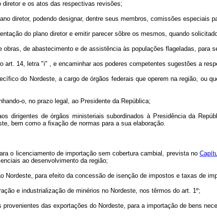
iretor e os atos das respectivas revisões;
 diretor, podendo designar, dentre seus membros, comissões especiais par
ação do plano diretor e emitir parecer sôbre os mesmos, quando solicitado
bras, de abastecimento e de assistência às populações flageladas, para s
rt. 14, letra "i" , e encaminhar aos poderes competentes sugestões a respe
ico do Nordeste, a cargo de órgãos federais que operem na região, ou que t
hando-o, no prazo legal, ao Presidente da República;
irigentes de órgãos ministeriais subordinados à Presidência da Repúbli
ste, bem como a fixação de normas para a sua elaboração.
a o licenciamento de importação sem cobertura cambial, prevista no
Capít
enciais ao desenvolvimento da região;
ordeste, para efeito da concessão de isenção de impostos e taxas de impo
ão e industrialização de minérios no Nordeste, nos têrmos do art. 1º;
rovenientes das exportações do Nordeste, para a importação de bens neces