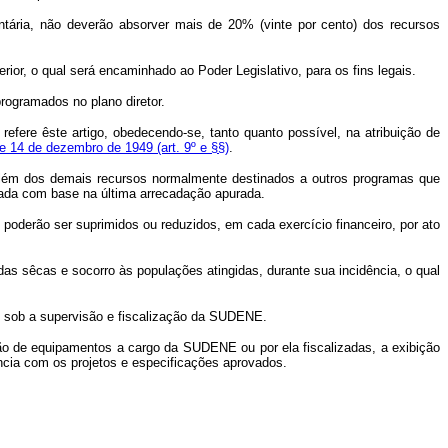
tária, não deverão absorver mais de 20% (vinte por cento) dos recursos
r, o qual será encaminhado ao Poder Legislativo, para os fins legais.
ogramados no plano diretor.
fere êste artigo, obedecendo-se, tanto quanto possível, na atribuição de
de 14 de dezembro de 1949 (art. 9º e §§)
.
além dos demais recursos normalmente destinados a outros programas que
fixada com base na última arrecadação apurada.
oderão ser suprimidos ou reduzidos, em cada exercício financeiro, por ato
 sêcas e socorro às populações atingidas, durante sua incidência, o qual
os sob a supervisão e fiscalização da SUDENE.
 de equipamentos a cargo da SUDENE ou por ela fiscalizadas, a exibição
cia com os projetos e especificações aprovados.