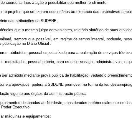
 coordenar-lhes a ação e possibilitar seu melhor rendimento;
 e projetos que se fizerem necessários ao exercício das respectivas atribu
ício das atribuições da SUDENE;
ncias que o mesmo julgar convenientes, relatório sintético de suas ativida
rabalhará, sempre que possível, em regime de tempo integral, podendo, ne
publicação no Diário Oficial .
tribuídos, pessoal especializado para a realização de serviços técnicos, o
equisitados, pessoal próprio, para os seus serviços administrativos, o qu
er admitido mediante prova pública de habilitação, vedado o preenchimento 
por ela aprovados, poderá a SUDENE promover, na forma da lei, desapropriaçõe
slação vigente aos órgãos da administração pública.
equipamentos destinados ao Nordeste, considerados preferencialmente os da
o Poder Executivo.
iar máquinas e equipamentos: