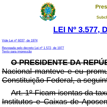
Pres
Subch
LEI Nº 3.577,
Vide Lei nº 6037, de 1974
Revogada pelo decreto Lei nº 1.572, de 1977
Texto para impressão
O
PRESIDENTE DA REPÚ
Nacional manteve e eu promul
Constituição Federal, a seguint
Art.
1º Ficam isentas da tax
Institutos e Caixas de Apose