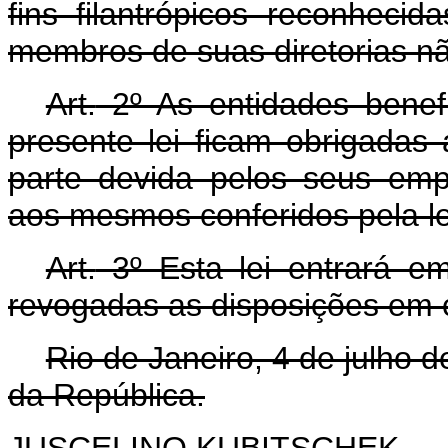
fins filantrópicos reconhecid
membros de suas diretorias 
Art.
2º As entidades benefi
presente lei ficam obrigadas 
parte devida pelos seus emp
aos mesmos conferidos pela le
Art.
3º Esta lei entrará em
revogadas as disposições em c
Rio de Janeiro, 4 de julho 
da República.