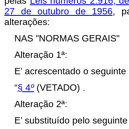
pelas
Leis números 2.916, de
27 de outubro de 1956
, p
alterações:
NAS "NORMAS GERAIS"
Alteração 1ª:
E’ acrescentado o seguinte 
“
§ 4
º
(VETADO) .
Alteração 2ª:
E’ substituído pelo seguinte