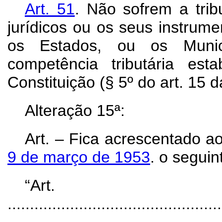
Art.
51
. Não sofrem a tri
jurídicos ou os seus instrum
os Estados, ou os Munic
competência tributária es
Constituição (§ 5º do art. 15 d
Alteração 15ª:
Art.
– Fica acrescentado a
9 de março de 1953
. o seguin
“Ar
................................................