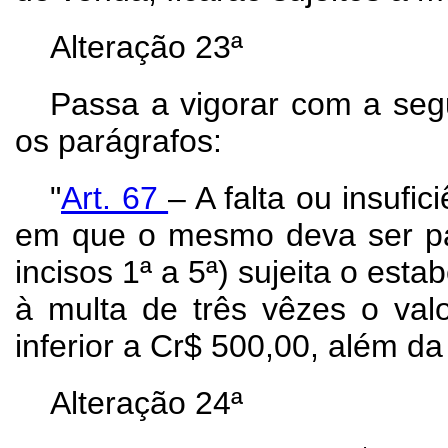
Alteração 23ª
Passa a vigorar com a segu
os parágrafos:
"
Art.
67
– A falta ou insufi
em que o mesmo deva ser pag
incisos 1ª a 5ª) sujeita o es
à multa de três vêzes o val
inferior a Cr$ 500,00, além d
Alteração 24ª