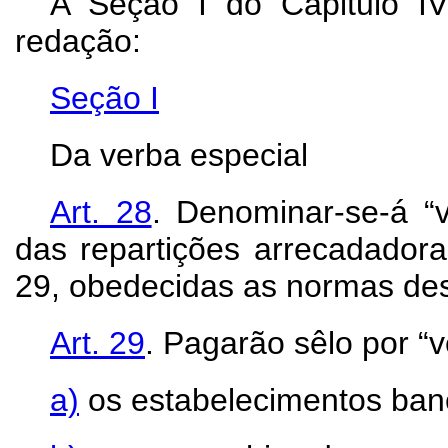
A Seção I do Capitulo I
redação:
Seção I
Da verba especial
Art.
28
. Denominar-se-á “v
das repartições arrecadadoras
29, obedecidas as normas de
Art.
29
. Pagarão sêlo por “v
a)
os estabelecimentos banc