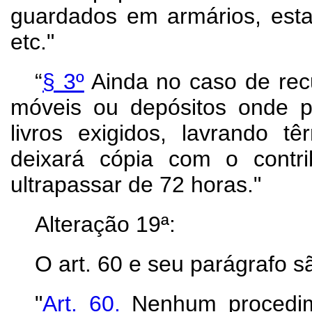
guardados em armários, estan
etc."
“
§ 3º
Ainda no caso de recu
móveis ou depósitos onde p
livros exigidos, lavrando 
deixará cópia com o contri
ultrapassar de 72 horas."
Alteração 19ª:
O art. 60 e seu parágrafo s
"
Art.
60.
Nenhum procedime