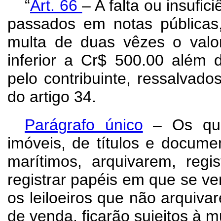
“
Art.
66
– A falta ou insufi
passados em notas públicas, 
multa de duas vêzes o valo
inferior a Cr$ 500.00 além 
pelo contribuinte, ressalvado
do artigo 34.
Parágrafo único
– Os que,
imóveis, de títulos e docume
marítimos, arquivarem, reg
registrar papéis em que se ver
os leiloeiros que não arquiv
de venda, ficarão sujeitos à mu