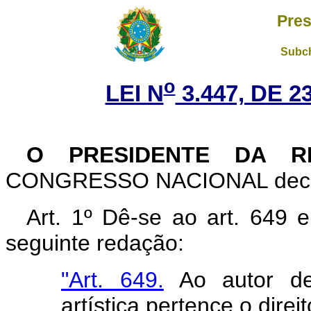
Pres
Subch
o
LEI N
3.447, DE 
O PRESIDENTE DA R
CONGRESSO NACIONAL decreta
Art. 1º Dê-se ao art. 649 
seguinte redação:
"Art. 649.
Ao autor de o
artística pertence o direi