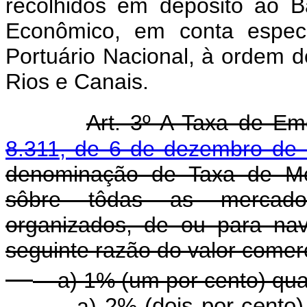
recolhidos em depósito ao 
Econômico, em conta espec
Portuário Nacional, à ordem 
Rios e Canais.
Art. 3º A Taxa de Em
8.311, de 6 de dezembro de
denominação de Taxa de Mel
sôbre tôdas as mercado
organizados, de ou para nav
seguinte razão do valor comer
a) 1% (um por cento) quan
a)
2% (dois por cento