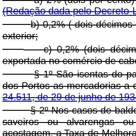
(Redação dada pelo Decreto-L
b) 0,2% ( dois décimos
exterior;
c) 0,2% (dois décimos
exportada no comércio de cab
§ 1º São isentas do 
dos Portos as mercadorias a 
24.511, de 29 de junho de 193
§ 2º Nos casos de balde
saveiros ou alvarengas o
acostagem, a Taxa de Melhor