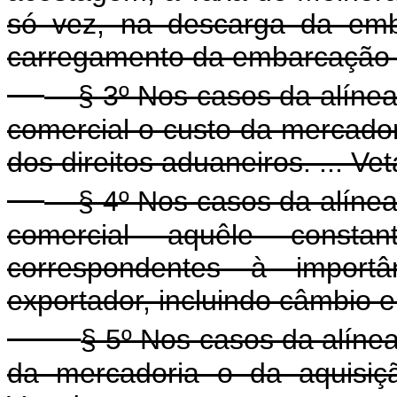
só vez, na descarga da emb
carregamento da embarcação a
§ 3º Nos casos da alíne
comercial o custo da mercador
dos direitos aduaneiros. ... Ve
§ 4º Nos casos da alíne
comercial aquêle consta
correspondentes à importâ
exportador, incluindo câmbio e
§ 5º Nos casos da alíne
da mercadoria o da aquisiçã