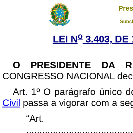
Pres
Subch
o
LEI N
3.403, DE
.
O PRESIDENTE DA R
CONGRESSO NACIONAL decreta
Art
. 1º O parágrafo único 
Civil
passa a vigorar com a se
“Art
........................................