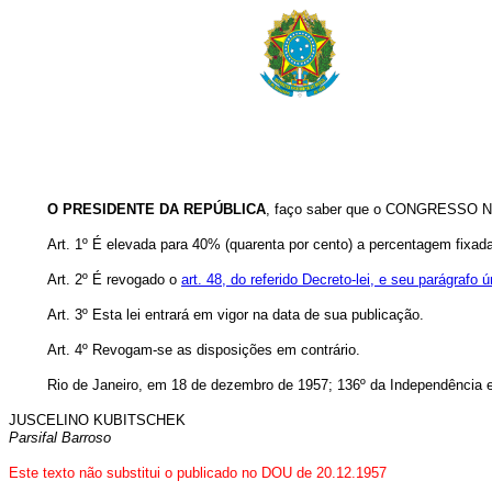
O PRESIDENTE DA REPÚBLICA
, faço saber que o CONGRESSO NA
Art. 1º É elevada para 40% (quarenta por cento) a percentagem fixad
Art. 2º É revogado o
art. 48, do referido Decreto-lei, e seu parágrafo ú
Art. 3º Esta lei entrará em vigor na data de sua publicação.
Art. 4º Revogam-se as disposições em contrário.
Rio de Janeiro, em 18 de dezembro de 1957; 136º da Independência e
JUSCELINO KUBITSCHEK
Parsifal Barroso
Este texto não substitui o publicado no DOU de 20.12.1957