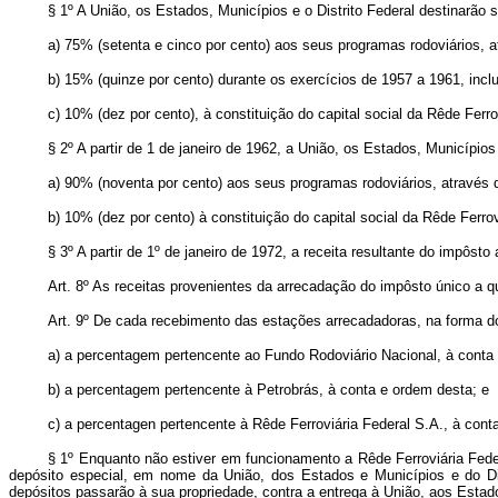
§ 1º A União, os Estados, Municípios e o Distrito Federal destinarão s
a) 75% (setenta e cinco por cento) aos seus programas rodoviários, a
b) 15% (quinze por cento) durante os exercícios de 1957 a 1961, inclus
c) 10% (dez por cento), à constituição do capital social da Rêde Ferr
§ 2º A partir de 1 de janeiro de 1962, a União, os Estados, Municípios
a) 90% (noventa por cento) aos seus programas rodoviários, através 
b) 10% (dez por cento) à constituição do capital social da Rêde Ferro
§ 3º A partir de 1º de janeiro de 1972, a receita resultante do impôst
Art. 8º As receitas provenientes da arrecadação do impôsto único a q
Art. 9º De cada recebimento das estações arrecadadoras, na forma do a
a) a percentagem pertencente ao Fundo Rodoviário Nacional, à cont
b) a percentagem pertencente à Petrobrás, à conta e ordem desta; e
c) a percentagen pertencente à Rêde Ferroviária Federal S.A., à cont
§ 1º Enquanto não estiver em funcionamento a Rêde Ferroviária Fede
depósito especial, em nome da União, dos Estados e Municípios e do Dis
depósitos passarão à sua propriedade, contra a entrega à União, aos Estados