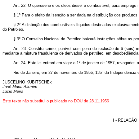
A
rt. 22. O querosene e os óleos diesel e combustível, para emprêgo n
§ 1º Para o efeito da isenção a ser dada na distribuição dos produtos 
§ 2º A distinção dos combustíveis líquidos destinados exclusivament
do Petróleo.
§ 3º O Conselho Nacional do Petróleo baixará instruções sôbre as pro
Art. 23. Constitui crime, punível com pena de reclusão de 6 (seis) m
mediante a mistura fraudulenta de derivados de petróleo, em desobediência
Art. 24. Esta lei entrará em vigor a 1º de janeiro de 1957, revogadas 
Rio de Janeiro, em 27 de novembro de 1956; 135º da Independência e
JUSCELINO KUBITSCHEk
José Maria Alkmim
Lúcio Meira
Este texto não substitui o publicado no DOU de 28.11.1956
I - RELAÇÃ