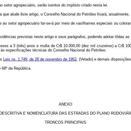
o setor agropecuário, serão isentos do impôsto criado nesta lei.
a que alude êste artigo, o Conselho Nacional do Petróleo fixará, anualmente, a
e ao setor agropecuário far-se-á por meio de vasilhames especiais ou coloran
vidências previstas neste artigo e seus parágrafos, podendo adotar tôdas as
eses a 3 (três) anos e multa de Cr$ 10.000,00 (dez mil cruzeiros) a Cr$ 100
 às especificações técnicas do Conselho Nacional do Petróleo.
as
Leis ns. 1.749, de 28 de novembro de 1952
, (Vetado) e demais disposições
 68º da República.
ANEXO
O DESCRITIVA E NOMENCLATURA DAS ESTRADAS DO PLANO RODOVIÁR
TRONCOS PRINCIPAIS