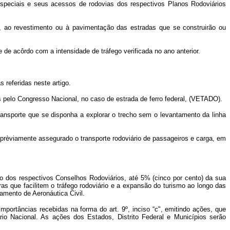
especiais e seus acessos de rodovias dos respectivos Planos Rodoviários
, ao revestimento ou à pavimentação das estradas que se construirão ou
e acôrdo com a intensidade de tráfego verificada no ano anterior.
referidas neste artigo.
s pelo Congresso Nacional, no caso de estrada de ferro federal, (VETADO).
ransporte que se disponha a explorar o trecho sem o levantamento da linha
e prèviamente assegurado o transporte rodoviário de passageiros e carga, em
o dos respectivos Conselhos Rodoviários, até 5% (cinco por cento) da sua
s que facilitem o tráfego rodoviário e a expansão do turismo ao longo das
amento de Aeronáutica Civil.
importâncias recebidas na forma do art. 9º, inciso “c", emitindo ações, que
io Nacional. As ações dos Estados, Distrito Federal e Municípios serão