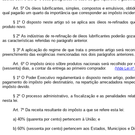
Art. 5º Os óleos lubrificantes, simples, compostos e emulsivos, obtido
qual pagarão um quarto da importância que corresponder ao impôsto inciden
§ 1º O disposto neste artigo só se aplica aos óleos re-refinados q
produto novo.
§ 2º As indústrias de re-refinação de óleos lubrificantes poderão go
as características referidas no parágrafo anterior.
§ 3º A aplicação do regime de que trata o presente artigo será rec
preenchimento das exigências mencionadas nos dois parágrafos anteriores.
Art. 6º O impôsto único sôbre produtos nacionais será recolhido po
(sessenta) dias, a contar da entrega ao primeiro comprador.
(Vide Lei nº
§ 1º O Poder Executivo regulamentará o disposto neste artigo, poden
pagamento do impôsto pelo destinatário, na repartição arrecadadora respec
impôsto devido.
§ 2º O processo administrativo, a fiscalização e as penalidades re
nesta lei.
Art. 7º Da receita resultante do impôsto a que se refere esta lei:
a) 40% (quarenta por cento) pertencem à União; e
b) 60% (sessenta por cento) pertencem aos Estados, Municípios e Dis