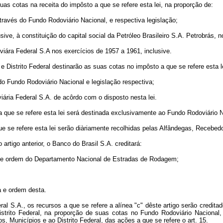
uas cotas na receita do impôsto a que se refere esta lei, na proporção de:
través do Fundo Rodoviário Nacional, e respectiva legislação;
ive, à constituição do capital social da Petróleo Brasileiro S.A. Petrobrás, 
oviára Federal S.A nos exercícios de 1957 a 1961, inclusive.
 e Distrito Federal destinarão as suas cotas no impôsto a que se refere esta l
do Fundo Rodoviário Nacional e legislação respectiva;
viária Federal S.A. de acôrdo com o disposto nesta lei.
o a que se refere esta lei será destinada exclusivamente ao Fundo Rodoviário 
ue se refere esta lei serão diàriamente recolhidas pelas Alfândegas, Recebedo
rtigo anterior, o Banco do Brasil S.A. creditará:
a e ordem do Departamento Nacional de Estradas de Rodagem;
a e ordem desta.
ral S.A., os recursos a que se refere a alínea "c" dêste artigo serão cre
trito Federal, na proporção de suas cotas no Fundo Rodoviário Nacional,
, Municípios e ao Distrito Federal, das ações a que se refere o art. 15.