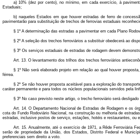
a) 10% (dez por cento), no mínimo, em cada exercício, à paviment
Estaduais;
b) naqueles Estados em que houver estradas de ferro de concessão
pavimentarão para substituição de trechos de ferrovias estaduais reconhe
§ 1º A determinação das estradas a pavimentar em cada Plano Rodoviá
§ 2º A seleção dos trechos ferroviários a substituir obedecerá ao dispo
§ 3º Os serviços estaduais de estradas de rodagem devem demonstrar 
Art. 13. O levantamento dos trilhos dos trechos ferroviários antiec
§ 1º Não será elaborado projeto em relação ao qual houver proposta
férrea.
§ 2º Se não houver proposta aceitável para a exploração do transport
caráter permanente e para todos os núcleos populacionais servidos pela linha
§ 3º No caso previsto neste artigo, o trecho ferroviário será desligado
Art. 14. O Departamento Nacional de Estradas de Rodagem e os órgão
cota do Fundo Rodoviário Nacional, na construção ou melhoria de estradas
estradas, inclusive postos de serviço, estações, hotéis e restaurantes, o
Art. 15. Anualmente, até o exercício de 1971, a Rêde Ferroviária Fed
serão de propriedade da União, dos Estados, Distrito Federal e Municí
preferenciais sem direito a voto.