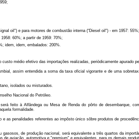
1959;
ignal oil") e para motores de combustão interna (“Diesel oil") - em 1957: 55
m 1958: 60%; a partir de 1959: 70%;
50%; idem, idem, embalados: 200%.
 o custo médio efetivo das importações realizadas, periòdicamente apurado p
ambial, assim entendida a soma da taxa oficial vigorante e de uma sobreta
tano, isolados ou misturados.
nselho Nacional do Petróleo.
 será feito à Alfândega ou Mesa de Renda do pôrto de desembarque, co
aquela formalidade.
ção e as penalidades referentes ao impôsto único sôbre produtos de procedên
ou gasosos, de produção nacional, será equivalente a três quartos da importân
nas de aviação, automotiva e "premium" e equivalentes, para os demais produt