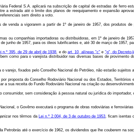
iária Federal S.A. aplicará na subscrição de capital de estradas de ferro e
tre a estrada até o limite dos planos de reequipamento e expansão aprovad
eferenciais sem direito a voto.
s de venda a vigorarem a partir de 1º de janeiro de 1957, dos produtos de 
mas ou companhias importadoras ou distribuidoras, em 1º de janeiro de 1957,
 de junho de 1957, para os óleos lubrificantes e, até 30 de março de 1957, p
lei n.º 395, de 29 de abril de 1938
, e do
art. 10, alíneas "c"
e
"g", do Decreto-l
bem como para o varejista distribuidor nas diversas bases de provimento do
a o varejo, fixados pelo Conselho Nacional do Petróleo, não estarão sujeit
 por proposta do Conselho Rodoviário Nacional ou dos Estados, Territórios
car a sua receita do Fundo Rodoviário Nacional na criação ou desenvolviment
no consumidor, sem consideração à pessoa natural ou jurídica do importador
Nacional, o Govêrno executará o programa de obras rodoviárias e ferroviárias
rganizar nos têrmos da
Lei n.º 2.004, de 3 de outubro de 1953
, ficam isentas
da Petrobrás até o exercício de 1962, os dividendos que lhe couberem na so