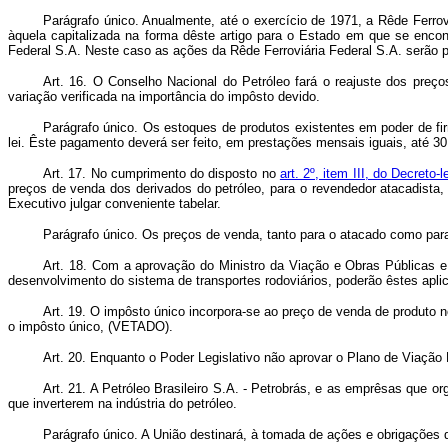
Parágrafo único. Anualmente, até o exercício de 1971, a Rêde Ferrov
àquela capitalizada na forma dêste artigo para o Estado em que se encon
Federal S.A. Neste caso as ações da Rêde Ferroviária Federal S.A. serão pr
Art. 16. O Conselho Nacional do Petróleo fará o reajuste dos preço
variação verificada na importância do impôsto devido.
Parágrafo único. Os estoques de produtos existentes em poder de fir
lei. Êste pagamento deverá ser feito, em prestações mensais iguais, até 30
Art. 17. No cumprimento do disposto no
art. 2º, item III, do Decreto-
preços de venda dos derivados do petróleo, para o revendedor atacadista, 
Executivo julgar conveniente tabelar.
Parágrafo único. Os preços de venda, tanto para o atacado como par
Art. 18. Com a aprovação do Ministro da Viação e Obras Públicas e
desenvolvimento do sistema de transportes rodoviários, poderão êstes apli
Art. 19. O impôsto único incorpora-se ao preço de venda de produto 
o impôsto único, (VETADO).
Art. 20. Enquanto o Poder Legislativo não aprovar o Plano de Viação 
Art. 21. A Petróleo Brasileiro S.A. - Petrobrás, e as emprêsas que o
que inverterem na indústria do petróleo.
Parágrafo único. A União destinará, à tomada de ações e obrigações 