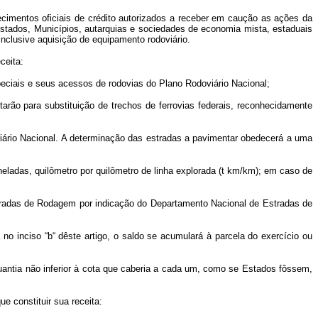
imentos oficiais de crédito autorizados a receber em caução as ações da
Estados, Municípios, autarquias e sociedades de economia mista, estaduais
inclusive aquisição de equipamento rodoviário.
ceita:
peciais e seus acessos de rodovias do Plano Rodoviário Nacional;
arão para substituição de trechos de ferrovias federais, reconhecidamente
viário Nacional. A determinação das estradas a pavimentar obedecerá a uma
oneladas, quilômetro por quilômetro de linha explorada (t km/km); em caso de
Estradas de Rodagem por indicação do Departamento Nacional de Estradas de
 no inciso “b“ dêste artigo, o saldo se acumulará à parcela do exercício ou
uantia não inferior à cota que caberia a cada um, como se Estados fôssem,
e constituir sua receita: