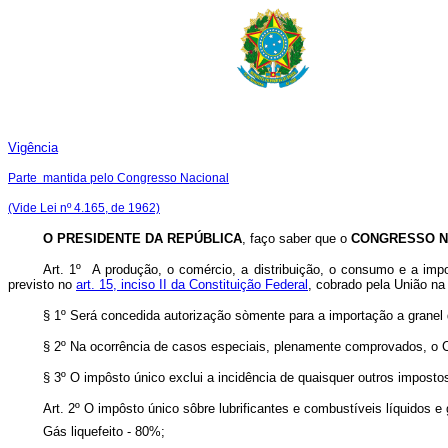
Vigência
Parte mantida pelo Congresso Nacional
(Vide Lei nº 4.165, de 1962)
O PRESIDENTE DA REPÚBLICA
, faço saber que o
CONGRESSO N
Art. 1º A produção, o comércio, a distribuição, o consumo e a impo
previsto no
art. 15, inciso II da Constituição Federal
, cobrado pela União na 
§ 1º Será concedida autorização sòmente para a importação a granel 
§ 2º Na ocorrência de casos especiais, plenamente comprovados, o C
§ 3º O impôsto único exclui a incidência de quaisquer outros impostos
Art. 2º O impôsto único sôbre lubrificantes e combustíveis líquidos 
Gás liquefeito - 80%;