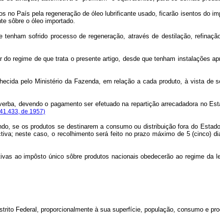
s no País pela regeneração de óleo lubrificante usado, ficarão isentos do imp
te sôbre o óleo importado.
ue tenham sofrido processo de regeneração, através de destilação, refinaç
zar do regime de que trata o presente artigo, desde que tenham instalações 
onhecida pelo Ministério da Fazenda, em relação a cada produto, à vista de
r verba, devendo o pagamento ser efetuado na repartição arrecadadora no Es
 41.433, de 1957)
do, se os produtos se destinarem a consumo ou distribuição fora do Estado em
tiva; neste caso, o recolhimento será feito no prazo máximo de 5 (cinco) d
lativas ao impôsto único sôbre produtos nacionais obedecerão ao regime da 
trito Federal, proporcionalmente à sua superfície, população, consumo e pro