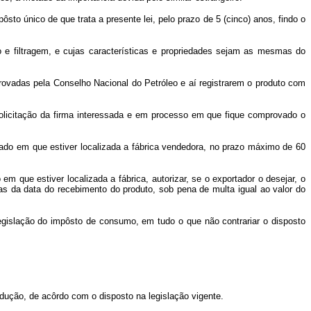
ôsto único de que trata a presente lei, pelo prazo de 5 (cinco) anos, findo o
ão e filtragem, e cujas características e propriedades sejam as mesmas do
aprovadas pela Conselho Nacional do Petróleo e aí registrarem o produto com
 solicitação da firma interessada e em processo em que fique comprovado o
tado em que estiver localizada a fábrica vendedora, no prazo máximo de 60
 que estiver localizada a fábrica, autorizar, se o exportador o desejar, o
ias da data do recebimento do produto, sob pena de multa igual ao valor do
legislação do impôsto de consumo, em tudo o que não contrariar o disposto
dução, de acôrdo com o disposto na legislação vigente.