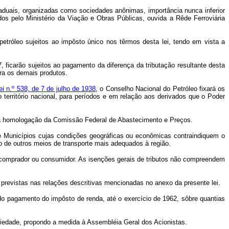
staduais, organizadas como sociedades anônimas, importância nunca inferior
os pelo Ministério da Viação e Obras Públicas, ouvida a Rêde Ferroviária
petróleo sujeitos ao impôsto único nos têrmos desta lei, tendo em vista a
 ficarão sujeitos ao pagamento da diferença da tributação resultante desta
ara os demais produtos.
ei n.º 538, de 7 de julho de 1938
, o Conselho Nacional do Petróleo fixará os
 território nacional, para períodos e em relação aos derivados que o Poder
os a homologação da Comissão Federal de Abastecimento e Preços.
 e Municípios cujas condições geográficas ou econômicas contraindiquem o
o de outros meios de transporte mais adequados à região.
, comprador ou consumidor. As isenções gerais de tributos não compreendem
 previstas nas relações descritivas mencionadas no anexo da presente lei.
 do pagamento do impôsto de renda, até o exercício de 1962, sôbre quantias
ciedade, propondo a medida à Assembléia Geral dos Acionistas.