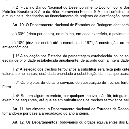
§ 2º Ficam o Banco Nacional do Desenvolvimento Econômico, o Banc
Petróleo Brasileiro S.A. e da Rêde Ferroviária Federal S.A. e os crédito
e municipais, destinados ao financiamento de projetos de eletrificação, se
Art. 10. O Departamento Nacional de Estradas de Rodagem destinará, 
a ) 30% (trinta por cento), no mínimo, em cada exercício, à pavimen
b) 10% (dez por cento) até o exercício de 1971, à construção, ao r
antieconômicos.
§ 1º A aplicação nos Estados da percentagem estabelecida no inciso
escala de prioridade estabelecida anualmente, de acôrdo com a intensidade 
§ 2º A seleção dos trechos ferroviários a substituir será feita pelo 
valores semelhantes, será dada prioridade à substituição da linha que acus
§ 3º Os projetos de obras e serviços de substituição de trechos fe
Ferro.
§ 4º Se, em algum exercício, por qualquer motivo, não fôr, integralm
exercícios seguintes, até que sejam substituídos os trechos ferroviários se
Art. 11. Anualmente, o Departamento Nacional de Estradas de Rodage
tomando-se por base a arrecadação do ano anterior.
Art. 12. Os Departamentos Rodoviários ou órgãos equivalentes dos Est