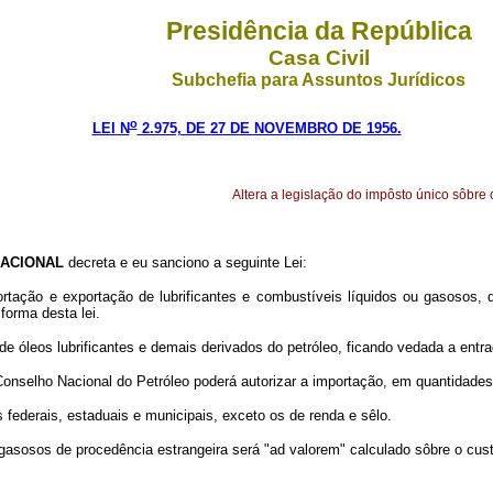
Presidência da República
Casa Civil
Subchefia para Assuntos Jurídicos
o
LEI N
2.975, DE 27 DE NOVEMBRO DE 1956.
Altera a legislação do impôsto único sôbre 
ACIONAL
decreta e eu sanciono a seguinte Lei:
rtação e exportação de lubrificantes e combustíveis líquidos ou gasosos, 
forma desta lei.
de óleos lubrificantes e demais derivados do petróleo, ficando vedada a ent
onselho Nacional do Petróleo poderá autorizar a importação, em quantidades
 federais, estaduais e municipais, exceto os de renda e sêlo.
e gasosos de procedência estrangeira será "ad valorem" calculado sôbre o cu