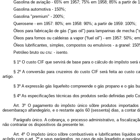
Gasolina de aviação - 65% em 1957; 75% em 1958; 85% a partir de 
Gasolina automotiva - 150%;
Gasolina "premium" - 200%;
Querosene - em 1957: 80%; em 1958: 90%; a partir de 1959: 100%;
Óleos para fabricação de gás ("gas oil") para lamparinas de mecha ("s
Óleos para fornos ou caldeiras a vapor (“fuel oil") - em 1957: 50%; e
Óleos lubrificantes, simples, compostos ou emulsivos - a granel: 1
Petróleo bruto ou cru: - isento.
§ 1º O custo CIF que servirá de base para o cálculo do impôsto será
§ 2º A conversão para cruzeiros do custo CIF será feita ao custo c
artigo.
§ 3º A expressão gás liquefeito compreende o gás propano e o gás bu
§ 4º As especificações técnicas dos produtos serão definidas pelo Co
Art. 3º O pagamento do impôsto único sôbre produtos importados
desembaraço alfandegário, e o restante após 60 (sessenta) dias, a contar d
Parágrafo único. A cobrança, o processo administrativo, a fiscaliza
não contrariar os dispositivos da presente lei.
Art. 4º O impôsto único sôbre combustíveis e lubrificantes líquidos 
acôrdo com o art. 2º e seus parágrafos, no caso de gás liquefeito e gasoli