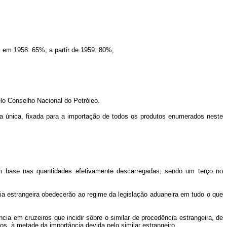
%; em 1958: 65%; a partir de 1959: 80%;
elo Conselho Nacional do Petróleo.
xa única, fixada para a importação de todos os produtos enumerados neste
m base nas quantidades efetivamente descarregadas, sendo um terço no
cia estrangeira obedecerão ao regime da legislação aduaneira em tudo o que
cia em cruzeiros que incidir sôbre o similar de procedência estrangeira, de
os, à metade da importância devida pelo similar estrangeiro.