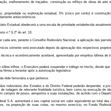
ação, melhoramento de traçados, construção ou refôrço de obras de arte 
, propriedade ou exploração estadual, 5% (cinco por cento) à construção
cidamente antieconômicos.
rio Estadual obedecerá a uma escala de prioridade estabelecida anualmente d
sto n.º § 2º do art. 10.
cada ano, perante o Conselho Rodoviário Nacional, a aplicação das parcelas 
onômicos sòmente será executado depois da aprovação dos respectivos projeto
, técnica e econômicamente aceitável, apresentada por emprêsa idônea de t
e sôbre trilhos, o Executivo poderá suspender o tráfego no trecho, desde qu
 férrea a levantar após a autorização legislativa.
 da rêde ferroviária a que pertence.
s rodoviários dos Estados e do Distrito Federal poderão despender, a juíz
 de rodagem de relevante finalidade turística, bem como na execução de obra
u em campos de pouso, aeroportos e suas instalações, de acôrdo com o Depart
eral S.A. aumentará o seu capital social em valor equivalente ao total das 
pios, na proporção de suas cotas, no mesmo exercício, no Fundo Rodoviár