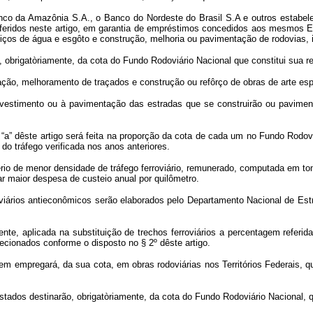
o da Amazônia S.A., o Banco do Nordeste do Brasil S.A e outros estabelec
s referidos neste artigo, em garantia de empréstimos concedidos aos mesmos 
rviços de água e esgôto e construção, melhoria ou pavimentação de rodovias, 
obrigatòriamente, da cota do Fundo Rodoviário Nacional que constitui sua re
tação, melhoramento de traçados e construção ou refôrço de obras de arte es
evestimento ou à pavimentação das estradas que se construirão ou paviment
 “a” dêste artigo será feita na proporção da cota de cada um no Fundo Rodo
do tráfego verificada nos anos anteriores.
critério de menor densidade de tráfego ferroviário, remunerado, computada em t
ar maior despesa de custeio anual por quilômetro.
rroviários antieconômicos serão elaborados pelo Departamento Nacional de 
ente, aplicada na substituição de trechos ferroviários a percentagem referida
lecionados conforme o disposto no § 2º dêste artigo.
m empregará, da sua cota, em obras rodoviárias nos Territórios Federais, q
ados destinarão, obrigatòriamente, da cota do Fundo Rodoviário Nacional, qu