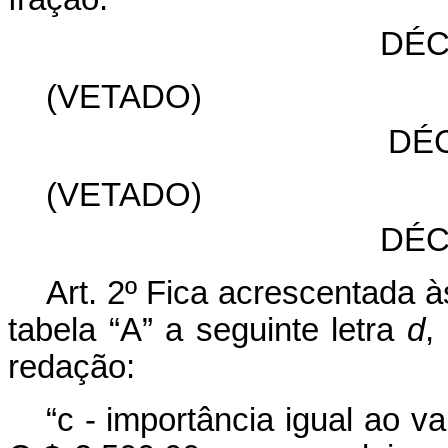
DÉC
(VETADO)
DÉ
(VETADO)
DÉC
Art. 2º Fica acrescentada 
tabela “A” a seguinte letra
d
,
redação:
“c - importância igual ao va