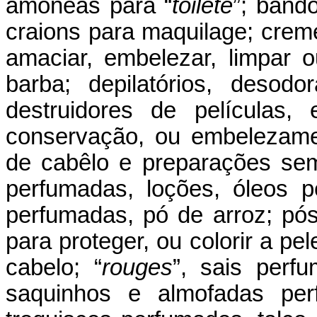
amôneas para “
toilete
”; bando
craions para maquilage; crem
amaciar, embelezar, limpar 
barba; depilatórios, desod
destruidores de películas,
conservação, ou embelezamen
de cabêlo e preparações seme
perfumadas, loções, óleos pe
perfumadas, pó de arroz; pó
para proteger, ou colorir a pel
cabelo; “
rouges
”, sais perf
saquinhos e almofadas perf