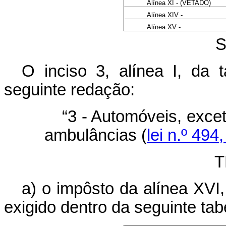
Alínea XI - (VETADO)
Alínea XIV -
Alínea XV -
O inciso 3, alínea I, da 
seguinte redação:
“3 - Automóveis, exce
ambulâncias (
lei n.º 494
T
a) o impôsto da alínea XVI,
exigido dentro da seguinte tab