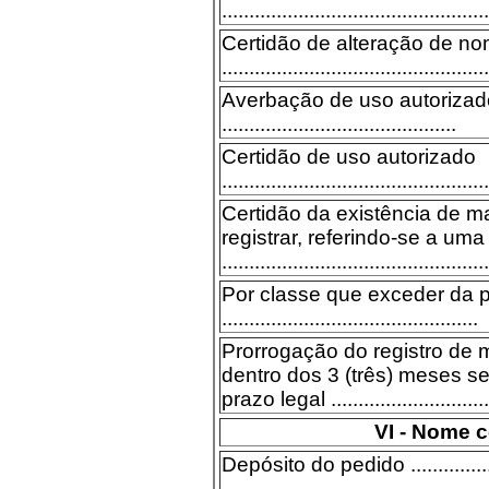
.................................................
Certidão de alteração de n
.................................................
Averbação de uso autoriza
...........................................
Certidão de uso autorizado
.................................................
Certidão da existência de m
registrar, referindo-se a uma
.................................................
Por classe que exceder da p
...............................................
Prorrogação do registro de 
dentro dos 3 (três) meses s
prazo legal ...............................
VI - Nome 
Depósito do pedido ....................
...................