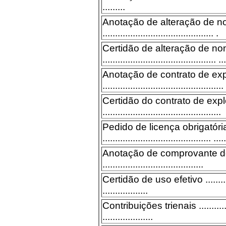
.........
Anotação de alteração de 
............................................ .
Certidão de alteração de n
............................................. ...
Anotação de contrato de ex
................................................
Certidão do contrato de exp
...............................................
Pedido de licença obrigatóri
........................................... .....
Anotação de comprovante de
........................................
Certidão de uso efetivo ..............
..................
Contribuições trienais .................
....................