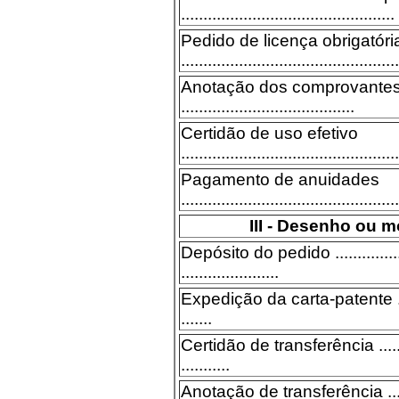
................................................
Pedido de licença obrigatóri
.................................................
Anotação dos comprovantes 
.......................................
Certidão de uso efetivo
.................................................
Pagamento de anuidades
.................................................
III - Desenho ou m
Depósito do pedido ....................
......................
Expedição da carta-patente ..........
.......
Certidão de transferência .............
...........
Anotação de transferência ............