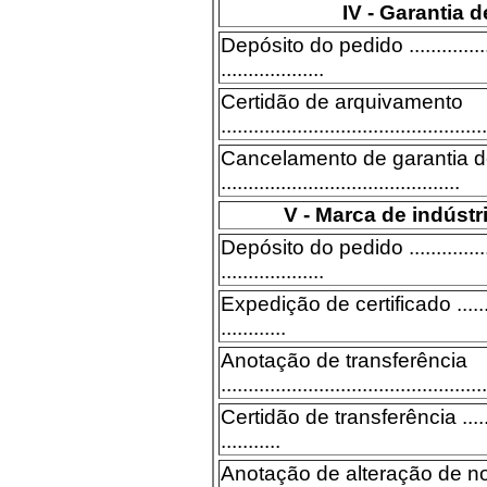
IV - Garantia d
Depósito do pedido .....................
...................
Certidão de arquivamento
.................................................
Cancelamento de garantia d
............................................
V - Marca de indúst
Depósito do pedido ....................
...................
Expedição de certificado ..............
............
Anotação de transferência
.................................................
Certidão de transferência .............
...........
Anotação de alteração de 