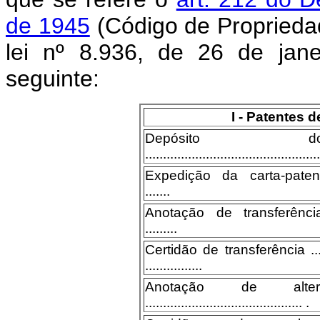
de 1945
(Código de Propriedade
lei nº 8.936, de 26 de jane
seguinte:
I - Patentes 
Depósito 
.................................................
Expedição da carta-patente ......
.......
Anotação de transferência ........
.........
Certidão de transferência ............
................
Anotação de alt
............................................ .