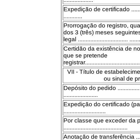
Expedição de certificado ..............
............
Prorrogação do registro, qu
dos 3 (três) meses seguinte
legal ................................ .......
Certidão da existência de n
que se pretende
registrar....................................
VII - Título de estabelecim
ou sinal de 
Depósito do pedido ...................
......................
Expedição do certificado (p
...........................
Por classe que exceder da p
.........................................
Anotação de transferência ...........