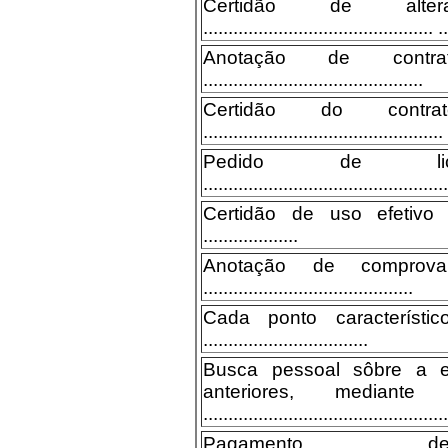
Certidão de alt
.............................................. ..
Anotação de contra
............................................
Certidão do contra
................................................
Pedido de licen
.................................................
Certidão de uso efetivo ...........
...................
Anotação de comprova
..........................................
Cada ponto característ
.................................
Busca pessoal sôbre a e
anteriores, mediante 
.................................................
Pagamento d