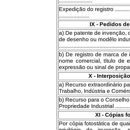
.......................
Expedição do registro ................
.....................
IX - Pedidos d
a) De patente de invenção, 
de desenho ou modêlo indust
.................................................
b) De registro de marca de 
nome comercial, título de e
expressão ou sinal de propagand
X - Interposiçã
a) Recurso extraordinário pa
Trabalho, Indústria e Comér
b) Recurso para o Conselho
Propriedade Industrial ..........
XI - Cópias f
Por cópia fotostática de qu
privilégio de invenção, 