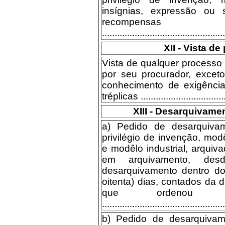
insígnias, expressão ou
recompensas 
.................................................
XII - Vista d
Vista de qualquer processo s
por seu procurador, excet
conhecimento de exigência
tréplicas ....................................
XIII - Desarquivame
a) Pedido de desarquiva
privilégio de invenção, mod
e modêlo industrial, arquiv
em arquivamento, des
desarquivamento dentro d
oitenta) dias, contados da 
que ordenou o
.................................................
b) Pedido de desarquiva