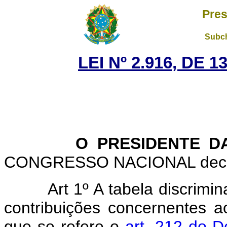
Pres
Subch
LEI Nº 2.916, DE 
O PRESIDENTE DA 
CONGRESSO NACIONAL decreta
Art 1º A tabela discrimi
contribuições concernentes a
que se refere o
art. 212 do D