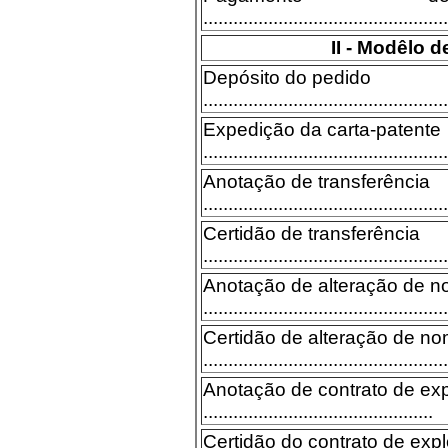
.................................................
II - Modêlo d
Depósito do pedido
.................................................
Expedição da carta-patente
.................................................
Anotação de transferência
.................................................
Certidão de transferência
.................................................
Anotação de alteração de 
.................................................
Certidão de alteração de n
.................................................
Anotação de contrato de ex
..............................................
Certidão do contrato de exp