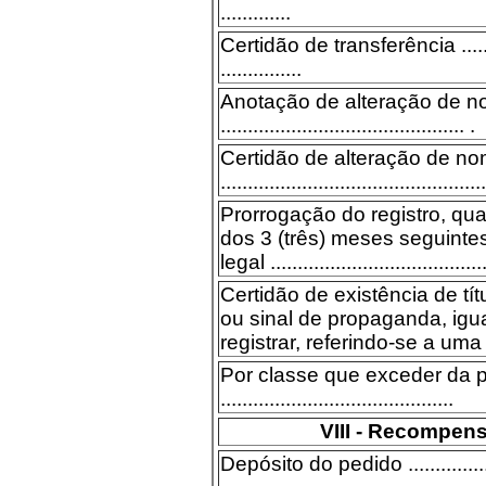
.............
Certidão de transferência ............
...............
Anotação de alteração de 
............................................. .
Certidão de alteração de n
.................................................
Prorrogação do registro, qu
dos 3 (três) meses seguinte
legal ........................................
Certidão de existência de tít
ou sinal de propaganda, igu
registrar, referindo-se a uma só 
Por classe que exceder da p
...........................................
VIII - Recompens
Depósito do pedido ....................