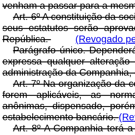
venham a passar para a mesm
Art. 6º A constituição da s
seus estatutos serão aprov
República.
(Revogado pel
Parágrafo único. Dependerá,
expressa qualquer alteração
administração da Companhia, e
Art. 7º Na organização da 
forem aplicáveis, as norm
anônimas, dispensado, porém
estabelecimento bancário.
(Re
Art. 8º A Companhia terá a 