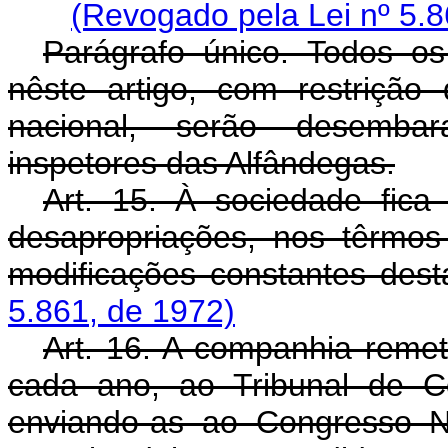
(Revogado pela Lei nº 5.8
Parágrafo único. Todos os
nêste artigo, com restrição
nacional, serão desembar
inspetores das Alfândegas.
Art. 15. À sociedade fica
desapropriações, nos têrmos
modificações constantes dest
5.861, de 1972)
Art. 16. A companhia remet
cada ano, ao Tribunal de C
enviando-as ao Congresso N