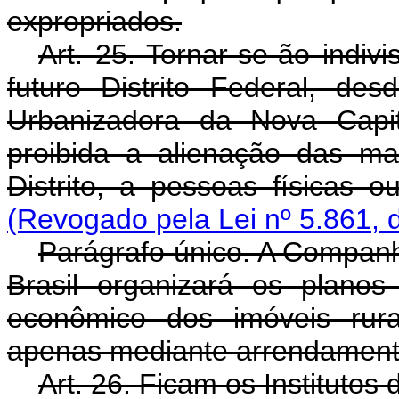
expropriados.
Art. 25. Tornar-se-ão indiv
futuro Distrito Federal, d
Urbanizadora da Nova Capit
proibida a alienação das m
Distrito, a pessoas físicas o
(Revogado pela Lei nº 5.861, 
Parágrafo único. A Companh
Brasil organizará os plano
econômico dos imóveis rura
apenas mediante arrendament
Art. 26. Ficam os Institutos