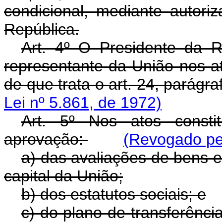
condicional, mediante autori
República.
Art. 4º O Presidente da R
representante da União nos at
de que trata o art. 24, parágraf
Lei nº 5.861, de 1972)
Art. 5º Nos atos consti
aprovação:
(Revogado pel
a) das avaliações de bens e
capital da União;
b) dos estatutos sociais; e
c) do plano de transferênci