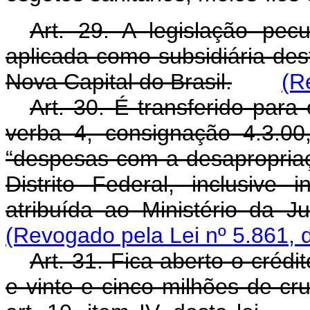
Art. 29. A legislação pec
aplicada como subsidiária de
Nova Capital do Brasil.
(R
Art. 30. É transferido para
verba 4, consignação 4.3.00
“despesas com a desapropriaç
Distrito Federal, inclusive
atribuída ao Ministério da J
(Revogado pela Lei nº 5.861, 
Art. 31. Fica aberto o créd
e vinte e cinco milhões de cr