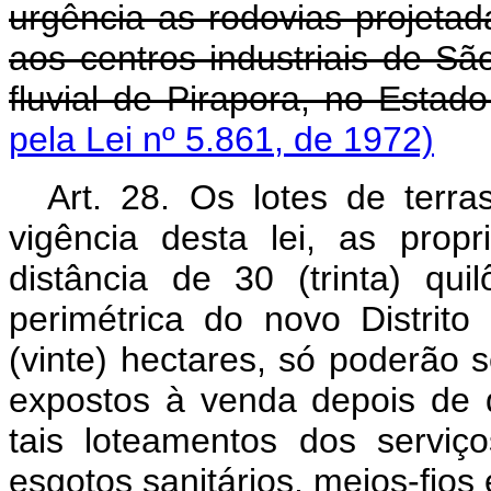
urgência as rodovias projetada
aos centros industriais de Sã
fluvial de Pirapora, no Estad
pela Lei nº 5.861, de 1972)
Art. 28. Os lotes de terra
vigência desta lei, as prop
distância de 30 (trinta) qu
perimétrica do novo Distrito
(vinte) hectares, só poderão se
expostos à venda depois de 
tais loteamentos dos serviç
esgotos sanitários, meios-fios