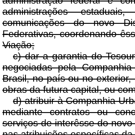
administração federal e c
administrações estaduai
comunicações do novo Dis
Federativas, coordenando ês
Viação;
c) dar a garantia do Tesou
negociadas pela Companhia 
Brasil, no país ou no exterior
obras da futura capital, ou co
d) atribuir à Companhia Urb
mediante contratos ou con
serviços de interêsse do novo
nas atribuições específicas d