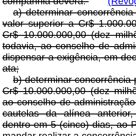
companhia deverá:
(Revog
a) determinar concorrência 
valor superior a Cr$ 1.000.0
Cr$ 10.000.000,00 (dez milhõ
todavia, ao conselho de admin
dispensar a exigência, em de
ata;
b) determinar concorrência 
Cr$ 10.000.000,00 (dez milhõ
ao conselho de administração
cautelas da alínea anterior
dentro em 5 (cinco) dias, ao 
mandar realizar a concorrênci