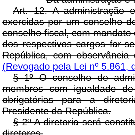
Art. 12. A administração 
exercidas por um conselho de
conselho fiscal, com mandato 
dos respectivos cargos far-
República, com observância 
(Revogado pela Lei nº 5.861, 
§ 1º O conselho de admin
membros com igualdade de 
obrigatórias para a direto
Presidente da República.
§ 2º A diretoria será consti
diretores.