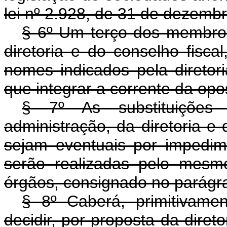
lei nº 2.928, de 31 de dezemb
§ 6º Um terço dos membros
diretoria e do conselho fiscal
nomes indicados pela diretori
que integrar a corrente da op
§ 7º As substituiçõe
administração, da diretoria e d
sejam eventuais por impedime
serão realizadas pelo mesm
órgãos, consignado no parágraf
§ 8º Caberá, primitivame
decidir, por proposta da diret