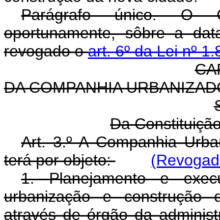
Parágrafo único. O Co
oportunamente, sôbre a dat
revogado o
art. 6º da Lei nº 1
CAP
DA COMPANHIA URBANIZADO
Da Constituiçã
Art. 3.º A Companhia Urba
terá por objeto:
(Revogado
1. Planejamento e execu
urbanização e construção d
através de órgão da administr