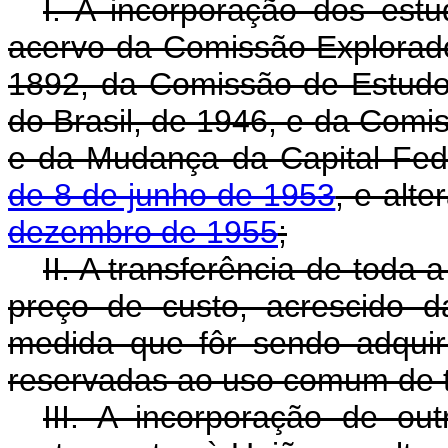
I. A incorporação dos estu
acervo da Comissão Explorador
1892, da Comissão de Estudo
do Brasil, de 1946, e da Com
e da Mudança da Capital Fede
de 8 de junho de 1953
, e alt
dezembro de 1955
;
II. A transferência de toda a
preço de custo, acrescido 
medida que fôr sendo adquir
reservadas ao uso comum de t
III. A incorporação de ou