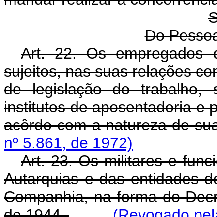
S
Do Pesso
Art. 22. Os empregados 
sujeitos, nas suas relações 
de legislação do trabalho, 
institutos de aposentadoria e 
acôrdo com a natureza de su
nº 5.861, de 1972)
Art. 23. Os militares e func
Autarquias e das entidades d
Companhia, na forma do Decre
de 1944.
(Revogado pela