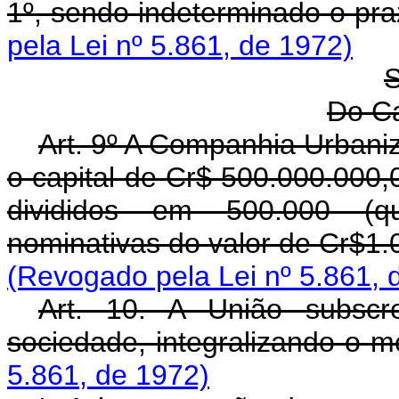
1º, sendo indeterminado o pr
pela Lei nº 5.861, de 1972)
S
Do Ca
Art. 9º A Companhia Urbaniz
o capital de Cr$ 500.000.000,
divididos em 500.000 (qu
nominativas do valor de Cr$1.
(Revogado pela Lei nº 5.861, 
Art. 10. A União subscr
sociedade, integralizando-o m
5.861, de 1972)