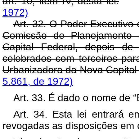
art. 10, item IV, desta lei.
1972)
Art. 32. O Poder Executivo 
Comissão de Planejamento
Capital Federal, depois de 
celebrados com terceiros pa
Urbanizadora da Nova Capital 
5.861, de 1972)
Art. 33. É dado o nome de “B
Art. 34. Esta lei entrará 
revogadas as disposições em c