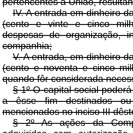
pertencentes à União, resulta
IV. A entrada em dinheiro d
(cento e vinte e cinco mil
despesas de organização, in
companhia;
V. A entrada, em dinheiro d
(cento e noventa e cinco mil
quando fôr considerada necess
§ 1º O capital social pode
a êsse fim destinados o
mencionados no inciso III dêste
§ 2º As ações da Compa