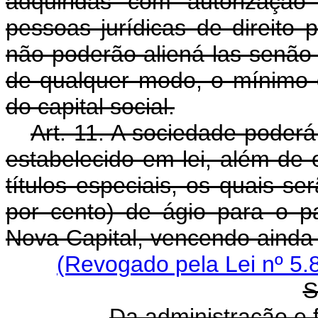
adquiridas com autorização
pessoas jurídicas de direito p
não poderão aliená-las senão 
de qualquer modo, o mínimo 
do capital social.
Art. 11. A sociedade poderá
estabelecido em lei, além de 
títulos especiais, os quais s
por cento) de ágio para o 
Nova Capital, vencendo ainda 
(Revogado pela Lei nº 5.
S
Da administração e 