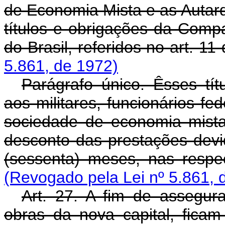
de Economia Mista e as Autarq
títulos e obrigações da Comp
do Brasil, referidos no art. 11 
5.861, de 1972)
Parágrafo único. Êsses tí
aos militares, funcionários fe
sociedade de economia mist
desconto das prestações devi
(sessenta) meses, nas respe
(Revogado pela Lei nº 5.861, 
Art. 27. A fim de assegur
obras da nova capital, ficam