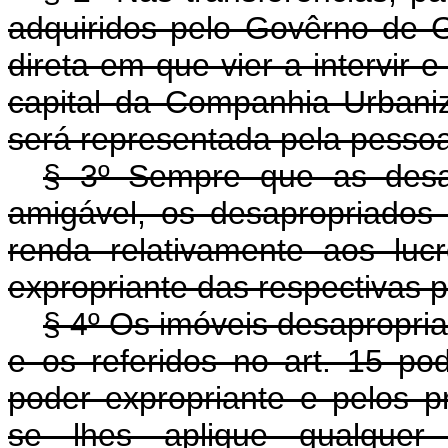
adquiridos pelo Govêrno de 
direta em que vier a intervir 
capital da Companhia Urbaniz
será representada pela pessoa a
§ 3º Sempre que as desap
amigável, os desapropriados
renda relativamente aos lucr
expropriante das respectivas p
§ 4º Os imóveis desapropria
e os referidos no art. 15 po
poder expropriante e pelos p
se lhes aplique qualquer 