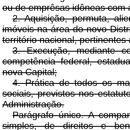
ou de emprêsas idôneas com a
2. Aquisição, permuta, al
imóveis na área do novo Distr
território nacional, pertinentes 
3. Execução, mediante c
competência federal, estadu
nova Capital;
4. Prática de todos os ma
sociais, previstos nos estatu
Administração.
Parágrafo único. A compa
simples, de direitos e b