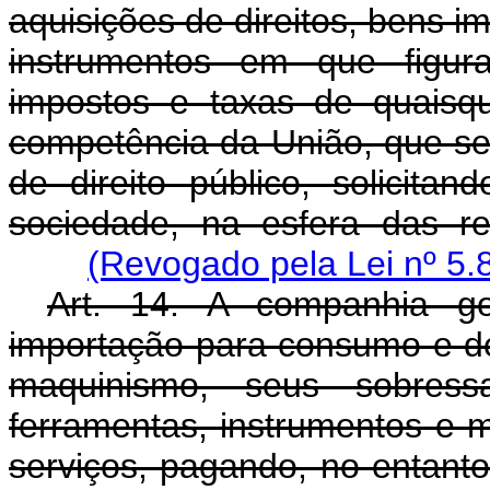
aquisições de direitos, bens im
instrumentos em que figur
impostos e taxas de quaisq
competência da União, que se
de direito público, solicit
sociedade, na esfera das res
(Revogado pela Lei nº 5.
Art. 14. A companhia go
importação para consumo e de
maquinismo, seus sobressa
ferramentas, instrumentos e m
serviços, pagando, no entanto