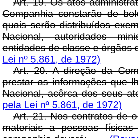
Art. 19. Os atos administra
Companhia constarão de bol
quais serão distribuídos ex
Nacional, autoridades minis
entidades de classe e órgãos 
Lei nº 5.861, de 1972)
Art. 20. A direção da Co
prestar as informações que l
Nacional, acêrca dos seus at
pela Lei nº 5.861, de 1972)
Art. 21. Nos contratos de o
materiais a pessoas físicas 