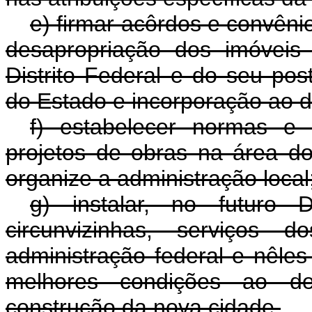
e) firmar acôrdos e convêni
desapropriação dos imóveis
Distrito Federal e do seu pos
do Estado e incorporação ao 
f) estabelecer normas e
projetos de obras na área do 
organize a administração local
g) instalar, no futuro 
circunvizinhas, serviços 
administração federal e nêles 
melhores condições ao de
construção da nova cidade.