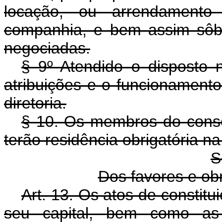
locação, ou arrendamento
companhia, e bem assim sôbr
negociadas.
§ 9º Atendido o disposto n
atribuições e o funcionament
diretoria.
§ 10. Os membros do consel
terão residência obrigatória n
S
Dos favores e o
Art. 13. Os atos de constit
seu capital, bem como as