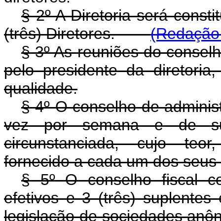
§ 2º A Diretoria será const
(três) Diretores.
(Redação 
§ 3º As reuniões do conselh
pelo presidente da diretori
qualidade.
§ 4º O conselho de adminis
vez por semana e de suas
circunstanciada, cujo teor
fornecido a cada um dos seu
§
5º O conselho fiscal co
efetivos e 3 (três) suplentes
legislação de sociedades anôn