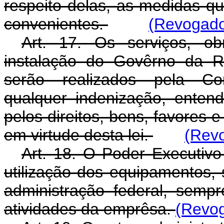
respeito delas, as medidas qu
convenientes.
(Revogado 
Art. 17. Os serviços, o
instalação do Govêrno da Re
serão realizados pela Co
qualquer indenização, enten
pelos direitos, bens, favores
em virtude desta lei.
(Revo
Art. 18. O Poder Executiv
utilização dos equipamentos, 
administração federal, semp
atividades da emprêsa.
(Revog