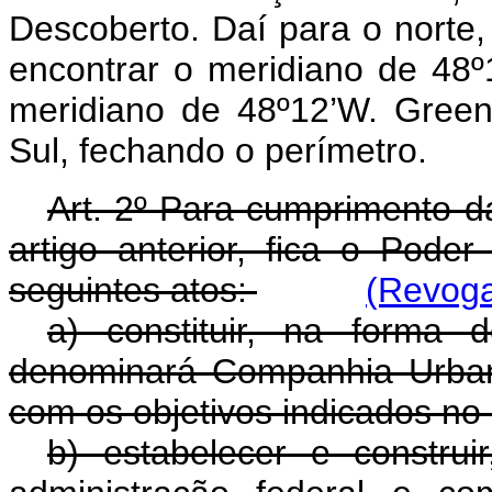
Descoberto. Daí para o norte,
encontrar o meridiano de 48º
meridiano de 48º12’W. Green,
Sul, fechando o perímetro.
Art. 2º Para cumprimento da
artigo anterior, fica o Poder
seguintes atos:
(Revoga
a) constituir, na forma
denominará Companhia Urbani
com os objetivos indicados no a
b) estabelecer e construi