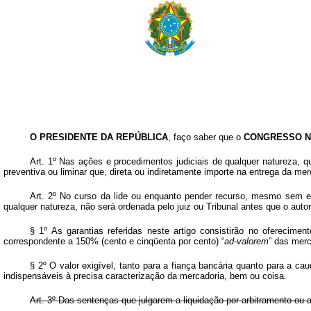
O PRESIDENTE DA REPÚBLICA
, faço saber que o
CONGRESSO N
Art
. 1º Nas ações e procedimentos judiciais de qualquer natureza, 
preventiva ou liminar que, direta ou indiretamente importe na entrega da me
Art
. 2º No curso da lide ou enquanto pender recurso, mesmo sem ef
qualquer natureza, não será ordenada pelo juiz ou Tribunal antes que o autor
§ 1º As garantias referidas neste artigo consistirão no oferecime
correspondente a 150% (cento e cinqüenta por cento) “
ad-valorem
” das merc
§ 2º O valor exigível, tanto para a fiança bancária quanto para a c
indispensáveis à precisa caracterização da mercadoria, bem ou coisa.
Art
. 3º Das sentenças que julgarem a liquidação por arbitramento ou 