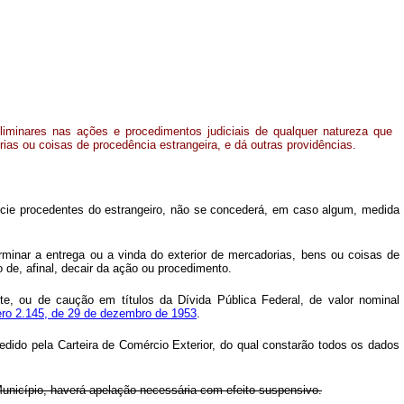
iminares nas ações e procedimentos judiciais de qualquer natureza que
ias ou coisas de procedência estrangeira, e dá outras providências.
pécie procedentes do estrangeiro, não se concederá, em caso algum, medida
minar a entrega ou a vinda do exterior de mercadorias, bens ou coisas de
o de, afinal, decair da ação ou procedimento.
ente, ou de caução em títulos da Dívida Pública Federal, de valor nominal
mero 2.145, de 29 de dezembro de 1953
.
edido pela Carteira de Comércio Exterior, do qual constarão todos os dados
Município, haverá apelação necessária com efeito suspensivo.