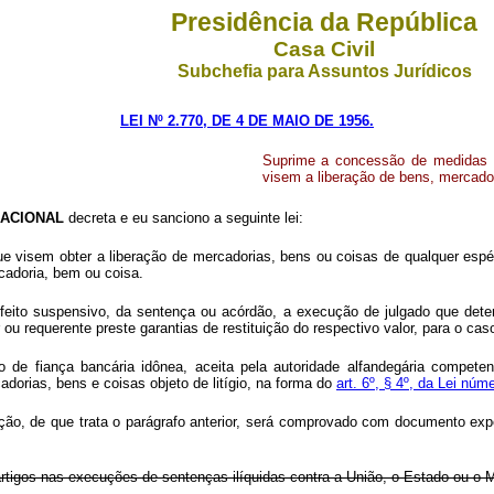
Presidência da República
Casa Civil
Subchefia para Assuntos Jurídicos
LEI Nº 2.770, DE 4 DE MAIO DE 1956.
Suprime a concessão de medidas l
visem a liberação de bens, mercador
ACIONAL
decreta e eu sanciono a seguinte lei:
que visem obter a liberação de mercadorias, bens ou coisas de qualquer es
rcadoria, bem ou coisa.
eito suspensivo, da sentença ou acórdão, a execução de julgado que deter
 ou requerente preste garantias de restituição do respectivo valor, para o cas
nto de fiança bancária idônea, aceita pela autoridade alfandegária compet
adorias, bens e coisas objeto de litígio, na forma do
art. 6º, § 4º, da Lei nú
aução, de que trata o parágrafo anterior, será comprovado com documento exp
artigos nas execuções de sentenças ilíquidas contra a União, o Estado ou o 